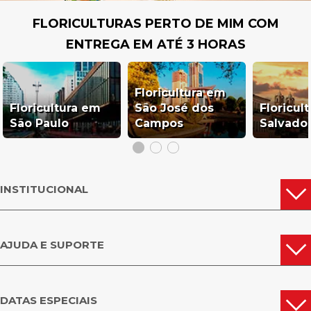
Flores, presente nos momentos mais incríveis da sua vida!
FLORICULTURAS PERTO DE MIM COM
ENTREGA EM ATÉ 3 HORAS
SÃO PAULO
ARARAS
LEME
OUTRAS CIDADES
LIMEIRA
SÃO CARLOS
DE SÃO PAULO
Floricultura em
Floricultura em
São José dos
Floricul
São Paulo
Campos
Salvado
INSTITUCIONAL
AJUDA E SUPORTE
DATAS ESPECIAIS