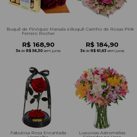
Buquê de Pinóquio Marsala e
Buquê Carinho de Rosas Pink
Ferrero Rocher
R$ 168,90
R$ 184,90
3x
de
R$ 56,30
sem juros
3x
de
R$ 61,63
sem juros
Fabulosa Rosa Encantada
Luxuosas Astromélias
Vermelha
Coloridas no Vaso