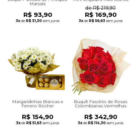
Marsala
de R$ 219,90
R$ 93,90
R$ 169,90
3x
de
R$ 31,30
sem juros
3x
de
R$ 56,63
sem juros
Margaridinhas Brancas e
Buquê Fascínio de Rosas
Ferrero Rocher
Colombianas Vermelhas
R$ 154,90
R$ 342,90
3x
de
R$ 51,63
sem juros
3x
de
R$ 114,30
sem juros