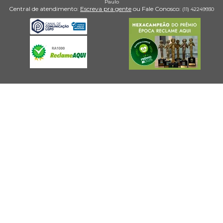
Paulo
Central de atendimento:
Escreva pra gente
ou Fale Conosco:
(11) 4224­9930