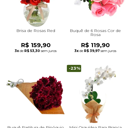
Brisa de Rosas Red
Buquê de 6 Rosas Cor de
Rosa
R$ 159,90
R$ 119,90
3x
de
R$ 53,30
sem juros
3x
de
R$ 39,97
sem juros
-23%
Buquê Partitura de Pinóquio
Mini Orquídea Rara Branca