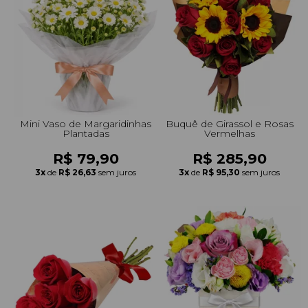
+Presentes com Flores
+Presentes por Ocasião
+Presentes para Família
+Presentes para Todos
+Tipo de Cesta
+Tipos de Buquês
+Tipos de Arranjos
+Tipos de Flores
+Por Cores
+Cidades do Sul
+Cidades do Sudeste
+Cidades do Norte
+Cidades do Nordeste
Mini Vaso de Margaridinhas
Buquê de Girassol e Rosas
Plantadas
Vermelhas
R$ 79,90
R$ 285,90
3x
de
R$ 26,63
sem juros
3x
de
R$ 95,30
sem juros