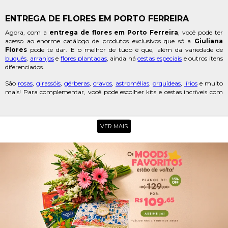
ENTREGA DE FLORES EM PORTO FERREIRA
Agora, com a
entrega de flores em Porto Ferreira
, você pode ter
acesso ao enorme catálogo de produtos exclusivos que só a
Giuliana
Flores
pode te dar. E o melhor de tudo é que, além da variedade de
buquês
,
arranjos
e
flores plantadas
, ainda h
cestas especiais
e outros itens
diferenciados.
São
rosas
,
girassóis
,
gérberas
,
cravos
,
astromélias
,
orquídeas
,
lírios
e muito
mais! Para complementar, você pode escolher kits e cestas incríveis com
pelúcias
,
chocolates
, itens de café da manhã,
bolos
, doces e até mesmo
bebidas
!
VER MAIS
FLORICULTURA EM PORTO FERREIRA
O melhor de apostar na compra de
flores em Porto Ferreira
é que
você não precisa mais se preocupar em sair de casa em busca de uma
floricultura para conseguir os itens que precisa.Com
Giuliana Flores
,
basta escolher o produto que quer comprar, colocar no carrinho e seguir
para a finalização da compra. A partir daí, poderá escolher a melhor data,
local e até mesmo horário para que a sua encomenda seja entregue.
Incrível, não é mesmo?
Foi surpreendida com um presente inesquecível? Registre, eternize e
compartilhe com a gente marcando
@giulianafloresoficial
. Giuliana