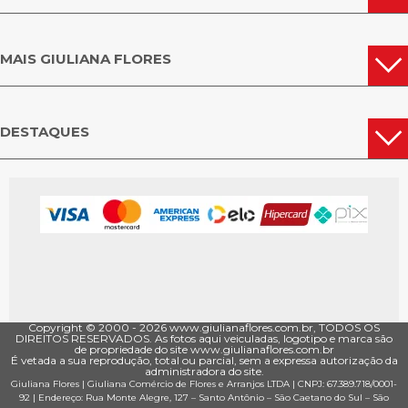
MAIS GIULIANA FLORES
DESTAQUES
Copyright © 2000 - ­2026 www.giulianaflores.com.br, TODOS OS
DIREITOS RESERVADOS. As fotos aqui veiculadas, logotipo e marca são
de propriedade do site www.giulianaflores.com.br
É vetada a sua reprodução, total ou parcial, sem a expressa autorização da
administradora do site.
Giuliana Flores
|
Giuliana Comércio de Flores e Arranjos LTDA
| CNPJ: 67.389.718/0001­
92 |
Endereço: Rua Monte Alegre, 127
– Santo Antônio –
São Caetano do Sul
–
São