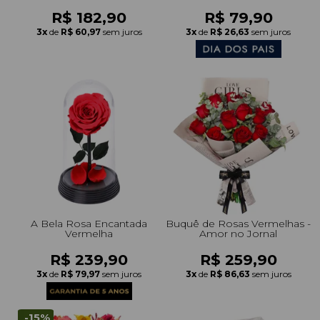
Chocolate - Giuliana Flores
R$ 182,90
R$ 79,90
3x
de
R$ 60,97
sem juros
3x
de
R$ 26,63
sem juros
A Bela Rosa Encantada
Buquê de Rosas Vermelhas -
Vermelha
Amor no Jornal
R$ 239,90
R$ 259,90
3x
de
R$ 79,97
sem juros
3x
de
R$ 86,63
sem juros
-15%