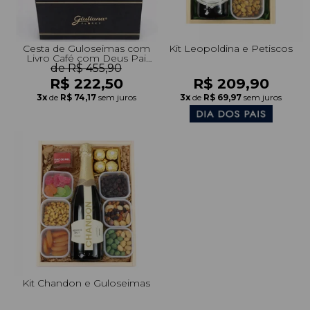
Cesta de Guloseimas com
Kit Leopoldina e Petiscos
Livro Café com Deus Pai
de R$ 455,90
edição 2026
R$ 222,50
R$ 209,90
3x
de
R$ 74,17
sem juros
3x
de
R$ 69,97
sem juros
Kit Chandon e Guloseimas