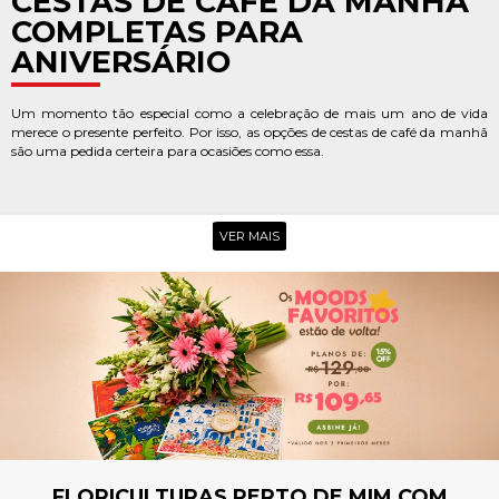
CESTAS DE CAFÉ DA MANHÃ
COMPLETAS PARA
ANIVERSÁRIO
Um momento tão especial como a celebração de mais um ano de vida
merece o presente perfeito. Por isso, as opções de cestas de café da manh
são uma pedida certeira para ocasiões como essa.
Além das tradicionais Cestas de Café da Manhã com biscoitos, chás, cafés e
frutas, uma opção que faz bastante sucesso são as cestas de chocolates,
além das cestas com bebidas e quitutes especiais para dar aquele gostinho
VER MAIS
de fim de tarde.
Já pensou, acordar e ter ao lado da cama deliciosos bombons e outras
delícias de dar água na boca? Até você vai querer ganhar um mimo desses.
Agora, se a sua ideia é compor algo mais delicado de maneira emocionante
para uma irmã, amiga ou pessoa querida, nada melhor do que uma cesta
de aniversário com flores, combinando todo o sabor dos alimentos com a
delicadeza das flores.
CESTA PARA PRESENTE
Demonstrar seu carinho por alguém especial com uma cesta de presente
com certeza é uma homenagem inesquecível. Seja em datas
FLORICULTURAS PERTO DE MIM COM