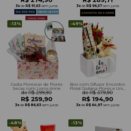
3x
de
R$ 91,63
sem juros
3x
de
R$ 96,57
sem juros
-13%
-49%
Cesta Florescer de Flores
Box com Difusor Encontro
Secas com Livros Anne
Floral Giuliana Flores e Urso
de R$ 299,90
Leleco e Flores Secas
de R$ 379,90
R$ 259,90
R$ 194,90
3x
de
R$ 86,63
sem juros
3x
de
R$ 64,97
sem juros
-48%
-13%