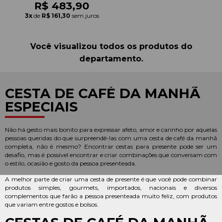
R$ 483,90
3x
de
R$ 161,30
sem juros
Você visualizou todos os produtos do
departamento.
CESTA DE CAFÉ DA MANHÃ
ESPECIAIS
Não há gesto mais bonito para expressar afeto, amor e carinho por aquelas
pessoas queridas do que surpreendê-las com uma cesta de café da manh
completa, não é mesmo? Encontrar cestas para presente pode ser um
desafio, mas é possível encontrar e criar combinações que conversam com
o estilo, ocasião e gosto da pessoa presenteada.
A melhor parte de criar uma cesta de presente é que você pode combinar
produtos simples, gourmets, importados, nacionais e diversos
complementos que farão a pessoa presenteada muito feliz, com produtos
que variam entre gostos e bolsos.