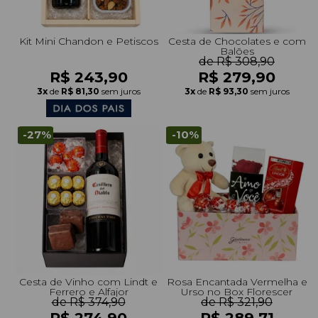
Kit Mini Chandon e Petiscos
Cesta de Chocolates e com
Balões
de R$ 308,90
R$ 243,90
R$ 279,90
3x
de
R$ 81,30
sem juros
3x
de
R$ 93,30
sem juros
-27%
-10%
Cesta de Vinho com Lindt e
Rosa Encantada Vermelha e
Ferrero e Alfajor
Urso no Box Florescer
de R$ 374,90
de R$ 321,90
R$ 274,90
R$ 289,71