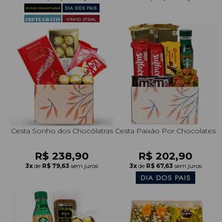
+Presentes com Flores
+Presentes por Ocasião
+Presentes para Família
+Presentes para Todos
+Tipo de Cesta
+Tipos de Buquês
+Tipos de Arranjos
+Tipos de Flores
+Por Cores
+Cidades do Sul
+Cidades do Sudeste
+Cidades do Norte
+Cidades do Nordeste
Cesta Sonho dos Chocólatras
Cesta Paixão Por Chocolates
R$ 238,90
R$ 202,90
3x
de
R$ 79,63
sem juros
3x
de
R$ 67,63
sem juros