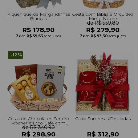
Piquenique de Margaridinhas
Cesta com Bíblia e Orquídea
Brancas
Mimo Nobre
de R$ 559,80
R$ 178,90
R$ 279,90
3x
de
R$ 59,63
sem juros
3x
de
R$ 93,30
sem juros
-12%
Cesta de Chocolates Ferrero
Caixa Surpresas Delicadas
Rocher e Livro Café com
de R$ 340,90
Deus Pai
R$ 298,90
R$ 312,90