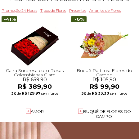
Promoção 24 Horas
Tipos de Flores
Presentes
Arranjos de Flores
-41%
-6%
Caixa Surpresa com Rosas
Buquê Partitura Flores do
Colombianas Glam
Campo
R$ 659,90
R$ 105,90
R$ 389,90
R$ 99,90
3x
de
R$ 129,97
sem juros
3x
de
R$ 33,30
sem juros
AMOR
BUQUÊ DE FLORES DO
CAMPO