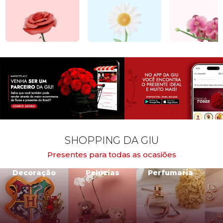
SHOPPING DA GIU
Presentes para todas as ocasiões
Decoração
Pelúcias
Perfumaria