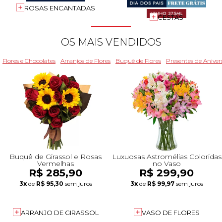
ROSAS ENCANTADAS
+Presentes com Flores
+Presentes por Ocasião
+Presentes para Família
+Presentes para Todos
+Tipo de Cesta
+Tipos de Buquês
+Tipos de Arranjos
+Tipos de Flores
+Por Cores
+Cidades do Sul
+Cidades do Sudeste
+Cidades do Norte
+Cidades do Nordeste
CESTAS
OS MAIS VENDIDOS
Flores e Chocolates
Arranjos de Flores
Buquê de Flores
Presentes de Aniver
Buquê de Girassol e Rosas
Luxuosas Astromélias Coloridas
Vermelhas
no Vaso
R$ 285,90
R$ 299,90
3x
de
R$ 95,30
sem juros
3x
de
R$ 99,97
sem juros
ARRANJO DE GIRASSOL
VASO DE FLORES