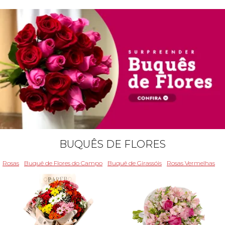
BUQUÊS DE FLORES
Rosas
Buquê de Flores do Campo
Buquê de Girassóis
Rosas Vermelhas