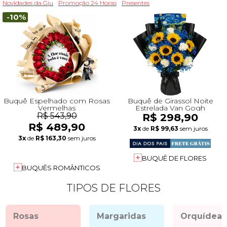
Novidades da Giu
Promoção 24 Horas
Presentes
-10%
Buquê Espelhado com Rosas
Buquê de Girassol Noite
Vermelhas
Estrelada Van Gogh
R$ 543,90
R$ 298,90
R$ 489,90
3x
de
R$ 99,63
sem juros
3x
de
R$ 163,30
sem juros
BUQUÊ DE FLORES
BUQUÊS ROMÂNTICOS
TIPOS DE FLORES
Rosas
Margaridas
Orquídeas