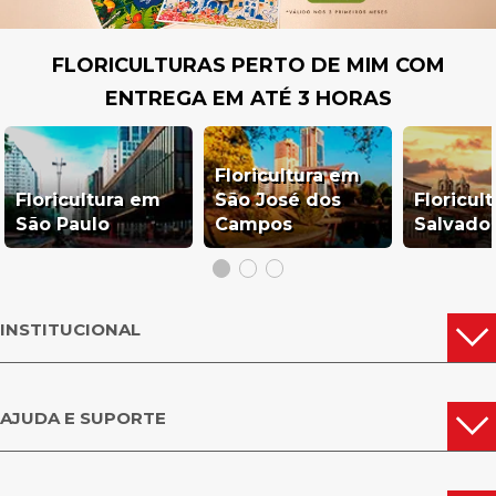
FLORICULTURAS PERTO DE MIM COM
ENTREGA EM ATÉ 3 HORAS
Floricultura em
Floricultura em
São José dos
Floricul
São Paulo
Campos
Salvado
INSTITUCIONAL
AJUDA E SUPORTE