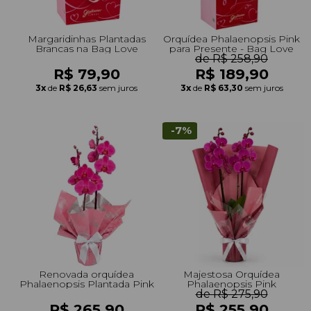
Margaridinhas Plantadas
Orquídea Phalaenopsis Pink
Brancas na Bag Love
para Presente - Bag Love
de R$ 258,90
R$ 79,90
R$ 189,90
3x
de
R$ 26,63
sem juros
3x
de
R$ 63,30
sem juros
-7%
Renovada orquídea
Majestosa Orquídea
Phalaenopsis Plantada Pink
Phalaenopsis Pink
de R$ 275,90
R$ 265,90
R$ 255,90