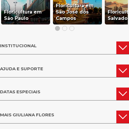
Floricultura em
Floricultura em
São José dos
Floricul
São Paulo
Campos
Salvado
INSTITUCIONAL
AJUDA E SUPORTE
DATAS ESPECIAIS
MAIS GIULIANA FLORES