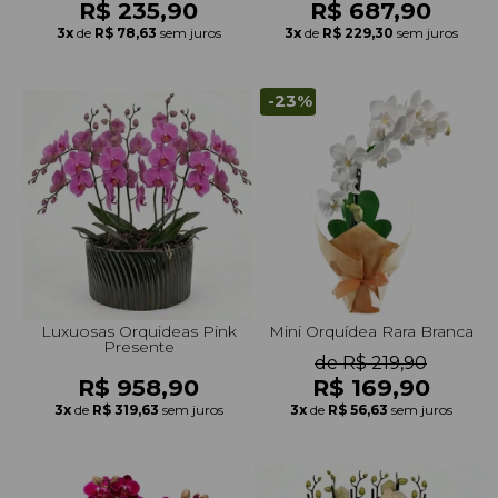
R$ 235,90
R$ 687,90
3x
de
R$ 78,63
sem juros
3x
de
R$ 229,30
sem juros
-23%
Luxuosas Orquideas Pink
Mini Orquídea Rara Branca
Presente
de R$ 219,90
R$ 958,90
R$ 169,90
3x
de
R$ 319,63
sem juros
3x
de
R$ 56,63
sem juros