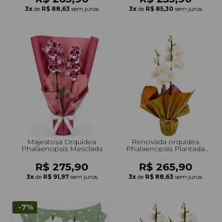
3x
de
R$ 88,63
sem juros
3x
de
R$ 85,30
sem juros
Majestosa Orquídea
Renovada orquídea
Phalaenopsis Mesclada
Phalaenopsis Plantada
Branca
R$ 275,90
R$ 265,90
3x
de
R$ 91,97
sem juros
3x
de
R$ 88,63
sem juros
-7%