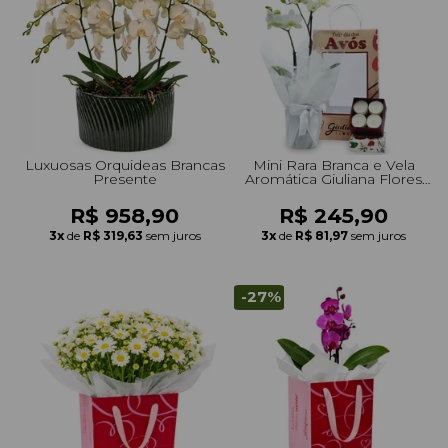
+Presentes com Flores
+Presentes por Ocasião
+Presentes para Família
+Presentes para Todos
+Tipo de Cesta
+Tipos de Buquês
+Tipos de Arranjos
+Tipos de Flores
+Por Cores
+Cidades do Sul
+Cidades do Sudeste
+Cidades do Norte
+Cidades do Nordeste
Luxuosas Orquideas Brancas
Mini Rara Branca e Vela
Presente
Aromática Giuliana Flores
para Avós
R$ 958,90
R$ 245,90
3x
de
R$ 319,63
sem juros
3x
de
R$ 81,97
sem juros
-27%