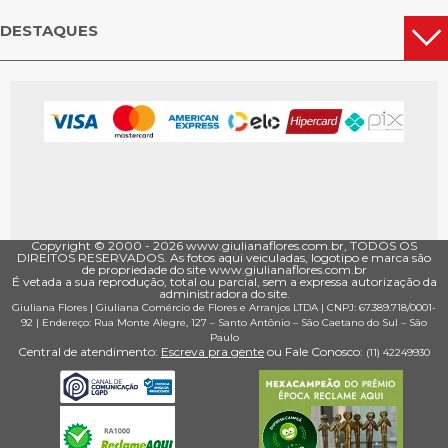
DESTAQUES
Copyright © 2000 - ­2026 www.giulianaflores.com.br, TODOS OS
DIREITOS RESERVADOS. As fotos aqui veiculadas, logotipo e marca são
de propriedade do site www.giulianaflores.com.br
É vetada a sua reprodução, total ou parcial, sem a expressa autorização da
administradora do site.
Giuliana Flores
|
Giuliana Comércio de Flores e Arranjos LTDA
| CNPJ: 67.389.718/0001­
92 |
Endereço: Rua Monte Alegre, 127
– Santo Antônio –
São Caetano do Sul
–
São
Paulo
Central de atendimento:
Escreva pra gente
ou Fale Conosco:
(11) 4224­9930