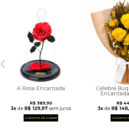
A Rosa Encantada
Célebre Buq
Encantada
R$ 389,90
R$ 4
3x
de
R$ 129,97
sem juros
3x
de
R$ 148