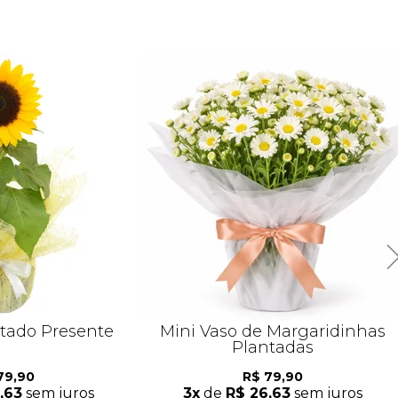
ntado Presente
Mini Vaso de Margaridinhas
Plantadas
79,90
R$ 79,90
,63
sem juros
3x
de
R$ 26,63
sem juros