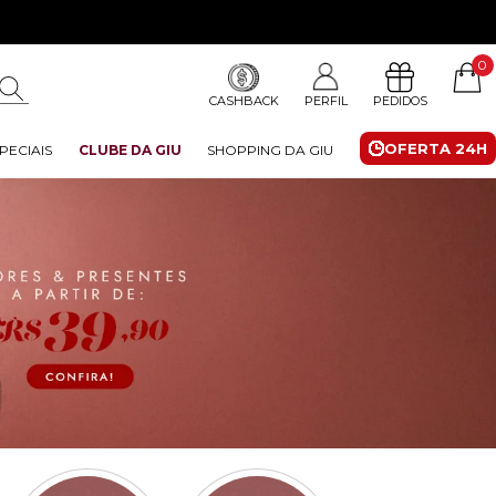
0
CASHBACK
PERFIL
PEDIDOS
OFERTA 24H
PECIAIS
CLUBE DA GIU
SHOPPING DA GIU