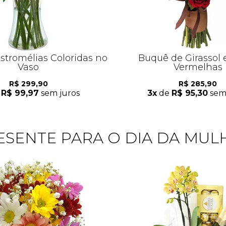
stromélias Coloridas no
Buquê de Girassol 
Vaso
Vermelhas
R$ 299,90
R$ 285,90
e
R$ 99,97
sem juros
3x
de
R$ 95,30
sem 
ESENTE PARA O DIA DA MUL