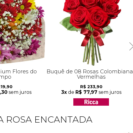
um Flores do
Buquê de 08 Rosas Colombiana
mpo
Vermelhas
219,90
R$ 233,90
,30
sem juros
3x
de
R$ 77,97
sem juros
A ROSA ENCANTADA