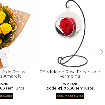
uê de Rosas
Pêndulo de Rosa Encantada
s Amarelo
Vermelha
45,90
R$ 219,90
,63
sem juros
3x
de
R$ 73,30
sem juros