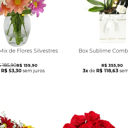
ix de Flores Silvestres
Box Sublime Comb
 185,90
R$ 159,90
R$ 355,90
e
R$ 53,30
sem juros
3x
de
R$ 118,63
sem