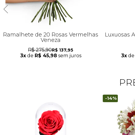
Ramalhete de 20 Rosas Vermelhas
Luxuosas A
Veneza
R$ 275,90
R$ 137,95
3x
de
R$ 45,98
sem juros
3x
d
PR
-14%