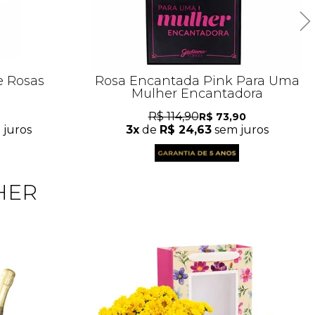
e Rosas
Rosa Encantada Pink Para Uma
Mulher Encantadora
R$ 114,90
R$ 73,90
juros
3x
de
R$ 24,63
sem juros
HER