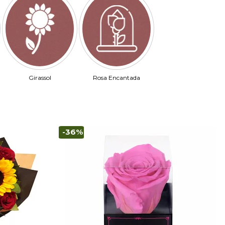
Girassol
Rosa Encantada
-36%