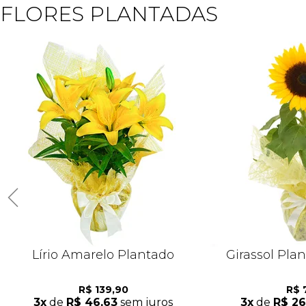
FLORES PLANTADAS
Lírio Amarelo Plantado
Girassol Pla
R$ 139,90
R$ 
3x
de
R$ 46,63
sem juros
3x
de
R$ 26