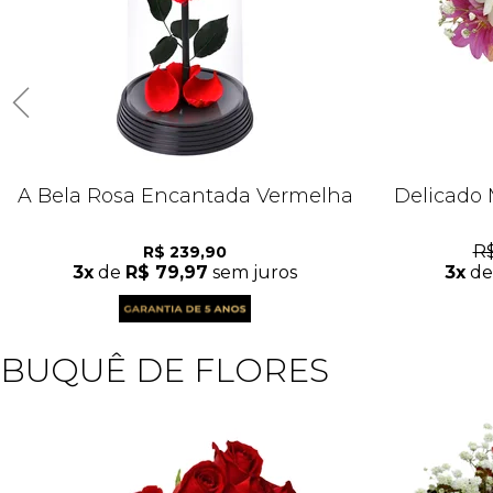
A Bela Rosa Encantada Vermelha
Delicado M
R$
R$ 239,90
3x
de
R$ 79,97
sem juros
3x
d
BUQUÊ DE FLORES