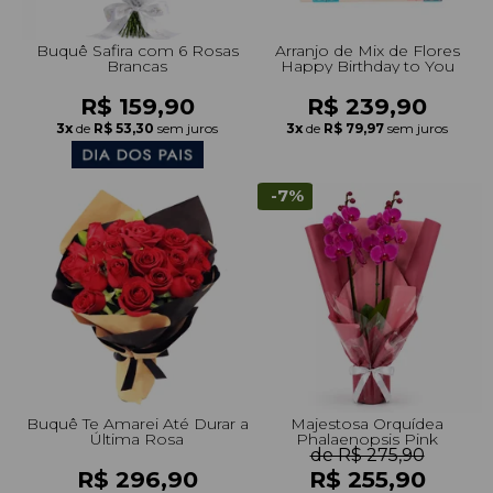
Buquê Safira com 6 Rosas
Arranjo de Mix de Flores
Brancas
Happy Birthday to You
R$ 159,90
R$ 239,90
3x
de
R$ 53,30
sem juros
3x
de
R$ 79,97
sem juros
-7%
Buquê Te Amarei Até Durar a
Majestosa Orquídea
Última Rosa
Phalaenopsis Pink
de R$ 275,90
R$ 296,90
R$ 255,90