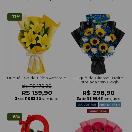
+Presentes com Flores
+Presentes por Ocasião
+Presentes para Família
+Presentes para Todos
+Tipo de Cesta
+Tipos de Buquês
+Tipos de Arranjos
+Tipos de Flores
+Por Cores
+Cidades do Sul
+Cidades do Sudeste
+Cidades do Norte
+Cidades do Nordeste
-11%
Buquê Trio de Lírios Amarelo
Buquê de Girassol Noite
Estrelada Van Gogh
de R$ 179,90
R$ 159,90
R$ 298,90
3x
de
R$ 53,30
sem juros
3x
de
R$ 99,63
sem juros
-6%