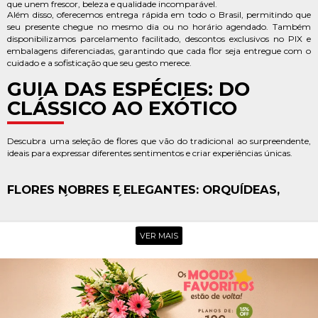
que unem frescor, beleza e qualidade incomparável.
Além disso, oferecemos entrega rápida em todo o Brasil, permitindo que
seu presente chegue no mesmo dia ou no horário agendado. Também
disponibilizamos parcelamento facilitado, descontos exclusivos no PIX e
embalagens diferenciadas, garantindo que cada flor seja entregue com o
cuidado e a sofisticação que seu gesto merece.
GUIA DAS ESPÉCIES: DO
CLÁSSICO AO EXÓTICO
Descubra uma seleção de flores que vão do tradicional ao surpreendente,
ideais para expressar diferentes sentimentos e criar experiências únicas.
FLORES NOBRES E ELEGANTES: ORQUÍDEAS,
ASTROMÉLIAS E LÍRIOS
Flores sofisticadas que encantam pela delicadeza e imponência. Perfeitas
para ocasiões especiais, elas transmitem elegância, admiração e carinho
VER MAIS
em cada pétala.
FLORES DO CAMPO E MIX DE FLORES: O
FRESCOR E AS CORES DA NATUREZA EM SUA
CASA