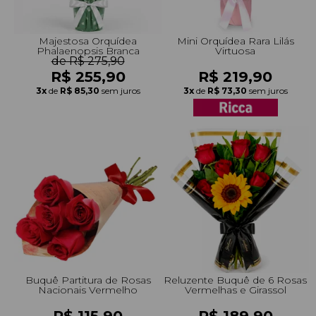
Majestosa Orquídea
Mini Orquídea Rara Lilás
Phalaenopsis Branca
Virtuosa
de R$ 275,90
R$ 255,90
R$ 219,90
3x
de
R$ 85,30
sem juros
3x
de
R$ 73,30
sem juros
Buquê Partitura de Rosas
Reluzente Buquê de 6 Rosas
Nacionais Vermelho
Vermelhas e Girassol
R$ 115,90
R$ 189,90