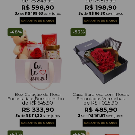
de R$ 849,90
de R$ 519,90
R$ 598,90
R$ 198,90
3x
de
R$ 199,63
sem juros
3x
de
R$ 66,30
sem juros
-48%
-53%
Box Coração de Rosa
Caixa Surpresa com Rosas
Encantada e Bombons Lindt
Encantadas Vermelhas
e Vela Encontro Floral
de R$ 645,90
de R$ 1.025,90
Boutique
Giuliana Flores
R$ 333,90
R$ 485,90
3x
de
R$ 111,30
sem juros
3x
de
R$ 161,97
sem juros
-47%
-44%