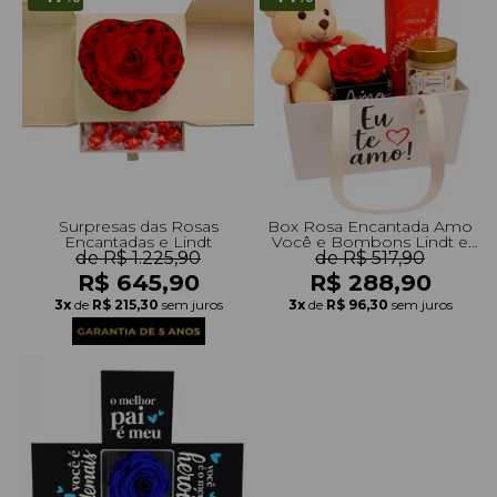
Surpresas das Rosas
Box Rosa Encantada Amo
Encantadas e Lindt
Você e Bombons Lindt e
de R$ 1.225,90
Vela Encontro Floral Giuliana
de R$ 517,90
Flores
R$ 645,90
R$ 288,90
3x
de
R$ 215,30
sem juros
3x
de
R$ 96,30
sem juros