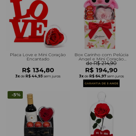
+Presentes com Flores
+Presentes por Ocasião
+Presentes para Família
+Presentes para Todos
+Tipo de Cesta
+Tipos de Buquês
+Tipos de Arranjos
+Tipos de Flores
+Por Cores
+Cidades do Sul
+Cidades do Sudeste
+Cidades do Norte
+Cidades do Nordeste
Placa Love e Mini Coração
Box Carinho com Pelúcia
Encantado
Angel e Mini Coração
Encantado e Lindt
de R$ 214,90
R$ 134,80
R$ 194,90
3x
de
R$ 44,93
sem juros
3x
de
R$ 64,97
sem juros
-5%