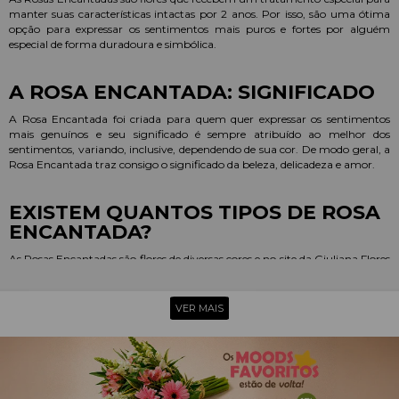
manter suas características intactas por 2 anos. Por isso, são uma ótima
opção para expressar os sentimentos mais puros e fortes por alguém
especial de forma duradoura e simbólica.
A ROSA ENCANTADA: SIGNIFICADO
A Rosa Encantada foi criada para quem quer expressar os sentimentos
mais genuínos e seu significado é sempre atribuído ao melhor dos
sentimentos, variando, inclusive, dependendo de sua cor. De modo geral, a
Rosa Encantada traz consigo o significado da beleza, delicadeza e amor.
EXISTEM QUANTOS TIPOS DE ROSA
ENCANTADA?
As Rosas Encantadas são flores de diversas cores e no site da Giuliana Flores
você encontra Rosa Encantada vermelha, pink, lilás, champanhe,
amarela, azul e branca. Além do dueto de Rosas Encantadas, das
Caixa de
Rosa Encantada
e das
Rosas Encantadas no Pêndulo
.
VER MAIS
A Rosa Encantada
Coleção completa com todos os tipos de rosa encantada e suas variações.
Caixa de Rosa Encantada
Rosas no acrílico ou em embalagens com demais produtos como pelúcias,
chocolates e bebidas.