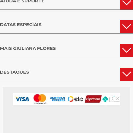
AJUDA E SUPORTE
ROSA ENCANTADA PINK
Delicada, feminina e linda, a Rosa Encantada Pink é uma das mais
populares da coleção. Ela pode ser dada de presente para sua irmã, filha,
cunhada ou amiga em uma data especial.
DATAS ESPECIAIS
ROSA ENCANTADA LILÁS
Um mimo singelo e elegante, essas são as Rosas Encantadas Lilás para
presente da Giuliana Flores. Elas são o símbolo perfeito de carinho e afeto.
MAIS GIULIANA FLORES
COMO É FEITA A ROSA
ENCANTADA?
Para manter a durabilidade das Rosas Encantadas, as flores naturais
DESTAQUES
recebem um tratamento cuidadoso com uma técnica específica, na qual
ocorre a substituição da seiva natural por um conservante para plantas.
Com esse método, a flor mantém suas características como frescor,
textura e cor. Assim, as Rosas Encantadas se mantém por anos e não
atraem insetos, nem mofos comuns ao processo de decomposição.
COMO CUIDAR DA ROSA
ENCANTADA?
Ao contrário das flores naturais de corte, as Rosas Encantadas não exigem
cuidados especiais. Basta evitar umidade e exposição direta ao sol. Outro