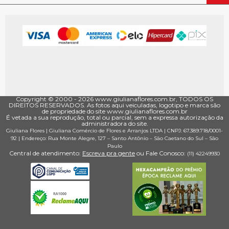
Copyright © 2000 - ­2026 www.giulianaflores.com.br, TODOS OS
DIREITOS RESERVADOS. As fotos aqui veiculadas, logotipo e marca são
de propriedade do site www.giulianaflores.com.br
É vetada a sua reprodução, total ou parcial, sem a expressa autorização da
administradora do site.
Giuliana Flores
|
Giuliana Comércio de Flores e Arranjos LTDA
| CNPJ: 67.389.718/0001­
92 |
Endereço: Rua Monte Alegre, 127
– Santo Antônio –
São Caetano do Sul
–
São
Paulo
Central de atendimento:
Escreva pra gente
ou Fale Conosco:
(11) 4224­9930