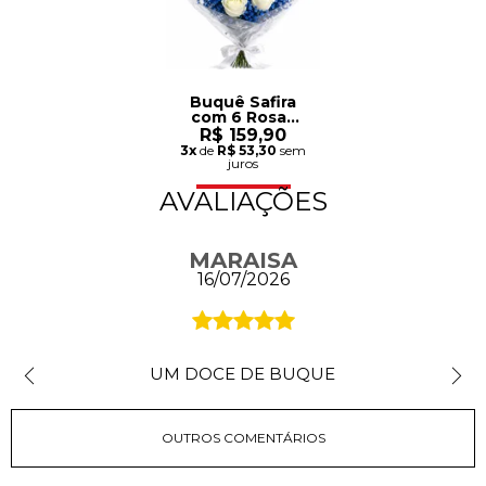
Buquê Safira
com 6 Rosas
Brancas
R$ 159,90
3x
de
R$ 53,30
sem
juros
AVALIAÇÕES
MARAISA
16/07/2026
UM DOCE DE BUQUE
OUTROS COMENTÁRIOS