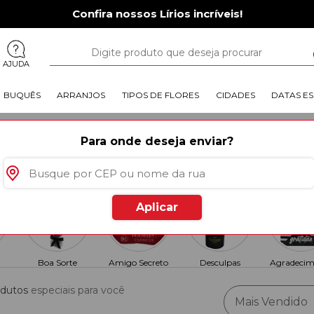
Confira nossos Lírios incríveis!
AJUDA
BUQUÊS
ARRANJOS
TIPOS DE FLORES
CIDADES
DATAS ES
Para onde deseja enviar?
Há momentos na vida em que as
e a situação se complica quand
machuque. Portanto, oferecer u
maneira de realizar um tratado d
de erros serem normais e parte
que foi feito não era o ideal. 
relação mais agradável.
Leia ma
Aplicar
Boa Sorte
Amigo Secreto
Desculpas
Agradecim
odutos
especiais para você
Mais Vendido