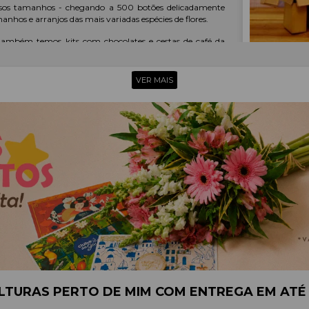
rsos tamanhos - chegando a 500 botões delicadamente
hos e arranjos das mais variadas espécies de flores.
também temos kits com chocolates e cestas de café da
VER MAIS
O CERTO
ada é bem simples! Quando estiver fechando o carrinho
referir, defina uma data e um horário.
 que sabe que esse alguém poderá recebê-lo.
nalizada. Aproveite o presente para pedir desculpa para
GIRASSOL
ES
OUTROS ITENS PARA O PRESENTE
LTURAS PERTO DE MIM COM ENTREGA EM ATÉ