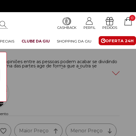
0
CASHBACK
PERFIL
PEDIDOS
OFERTA 24H
PECIAIS
CLUBE DA GIU
SHOPPING DA GIU
 opiniões entre as pessoas podem acabar se dividindo
o uma das partes age de forma que a outra se
m presente de desculpa da Giuliana Flores é uma
e paz e deixar essas atitudes no passado. Afinal, apesar
 da natureza do ser humano, é preciso reconhecer que o
Assim, um presente de pedido de desculpa pode tornar a
is
ento
Maior Preço
Menor Preço