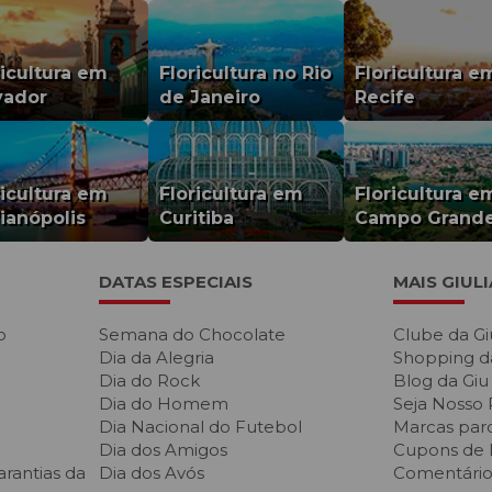
ricultura em
Floricultura no Rio
Floricultura e
vador
de Janeiro
Recife
ricultura em
Floricultura em
Floricultura e
rianópolis
Curitiba
Campo Grand
DATAS ESPECIAIS
MAIS GIUL
o
Semana do Chocolate
Clube da Gi
Dia da Alegria
Shopping d
Dia do Rock
Blog da Giu
Dia do Homem
Seja Nosso 
Dia Nacional do Futebol
Marcas parc
Dia dos Amigos
Cupons de
rantias da
Dia dos Avós
Comentários