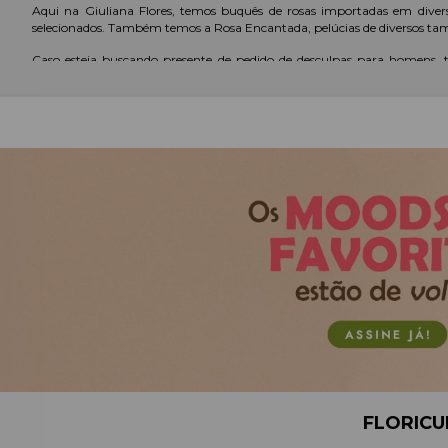
Aqui na Giuliana Flores, temos buquês de rosas importadas em dive
selecionados. Também temos a Rosa Encantada, pelúcias de diversos taman
Caso esteja buscando presente de pedido de desculpas para homens, 
manhã.
ENVIE O PRESENTE DE DESCULPAS NO MOMENT
Garantir que esse item chegará em mãos da pessoa na hora mais adequ
de compras, adicione o endereço para onde deseja enviar a entrega e, se p
Isso é ótimo! Pois você pode programar o presente para um momento em
Inclusive, se quiser, também é possível adicionar uma mensagem perso
dizer belas palavras sobre o que sente.
Compre flores on-line na Giuliana Flores!
ROSAS
ORQUÍDEAS
MARGARIDA
VASOS DE FLOR
FLORICU