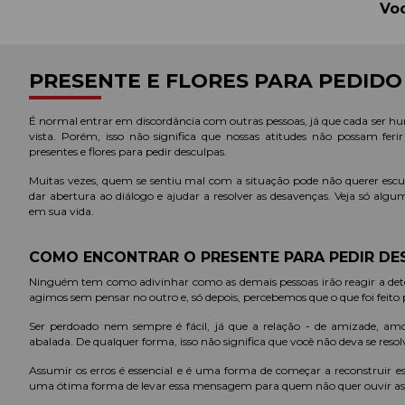
Voc
PRESENTE E FLORES PARA PEDIDO
É normal entrar em discordância com outras pessoas, já que cada ser hu
vista. Porém, isso não significa que nossas atitudes não possam feri
presentes e flores para pedir desculpas.
Muitas vezes, quem se sentiu mal com a situação pode não querer escu
dar abertura ao diálogo e ajudar a resolver as desavenças. Veja só algu
em sua vida.
COMO ENCONTRAR O PRESENTE PARA PEDIR DE
Ninguém tem como adivinhar como as demais pessoas irão reagir a det
agimos sem pensar no outro e, só depois, percebemos que o que foi feito p
Ser perdoado nem sempre é fácil, já que a relação - de amizade, amoros
abalada. De qualquer forma, isso não significa que você não deva se re
Assumir os erros é essencial e é uma forma de começar a reconstruir es
uma ótima forma de levar essa mensagem para quem não quer ouvir as p