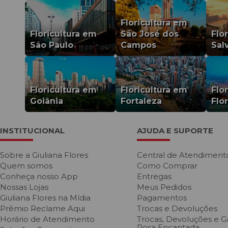
Floricultura em
Floricultura em
São José dos
Flo
São Paulo
Campos
Sal
Floricultura em
Floricultura em
Flo
Goiânia
Fortaleza
Flo
INSTITUCIONAL
AJUDA E SUPORTE
Sobre a Giuliana Flores
Central de Atendiment
Quem somos
Como Comprar
Conheça nosso App
Entregas
Nossas Lojas
Meus Pedidos
Giuliana Flores na Mídia
Pagamentos
Prêmio Reclame Aqui
Trocas e Devoluções
Horário de Atendimento
Trocas, Devoluções e Ga
Rosa Encantada