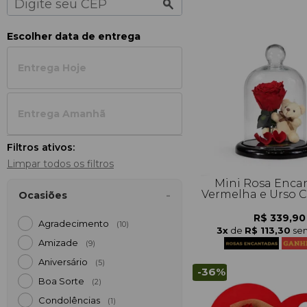
Escolher data de entrega
Entrega Hoje
Entrega Amanh
Filtros ativos:
Limpar todos os filtros
Mini Rosa Enca
Vermelha e Urso C
Ocasiões
R$ 339,90
Agradecimento
(10)
3x
de
R$ 113,30
sem
Amizade
(9)
Aniversário
(5)
-36%
Boa Sorte
(2)
Condolências
(1)