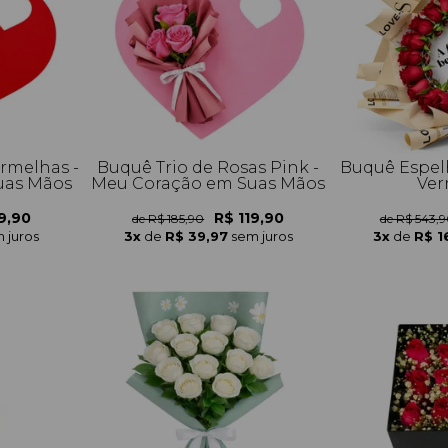
rmelhas -
Buquê Trio de Rosas Pink -
Buquê Espel
uas Mãos
Meu Coração em Suas Mãos
Ver
9,90
R$ 119,90
de R$ 185,90
de R$ 543,
 juros
3x
de
R$ 39,97
sem juros
3x
de
R$ 1