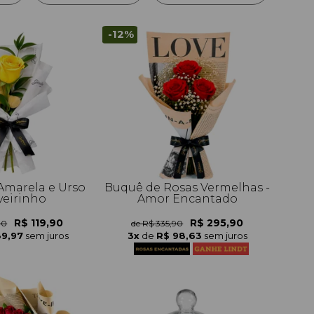
-12%
marela e Urso
Buquê de Rosas Vermelhas -
eirinho
Amor Encantado
R$ 119,90
R$ 295,90
90
de R$ 335,90
39,97
sem juros
3x
de
R$ 98,63
sem juros