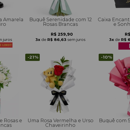
a Amarela
Buquê Serenidade com 12
Caixa Encant
iro
Rosas Brancas
e Sonh
R$ 259,90
R$
 juros
3x
de
R$ 86,63
sem juros
3x
de
R$ 
-21%
-10%
e Rosas e
Uma Rosa Vermelha e Urso
Buquê com 5
ancas
Chaveirinho