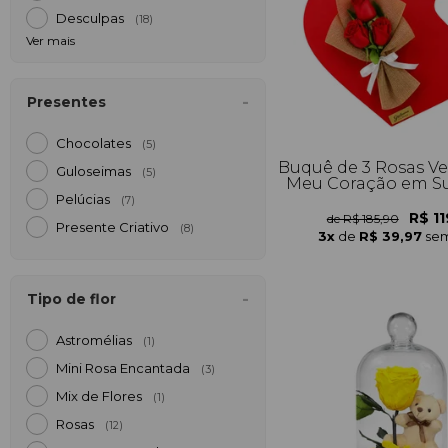
Desculpas
(18)
Ver mais
Presentes
Chocolates
(5)
Buquê de 3 Rosas Ve
Guloseimas
(5)
Meu Coração em S
Pelúcias
(7)
R$ 11
de R$ 185,90
Presente Criativo
(8)
3x
de
R$ 39,97
sem
Tipo de flor
Astromélias
(1)
Mini Rosa Encantada
(3)
Mix de Flores
(1)
Rosas
(12)