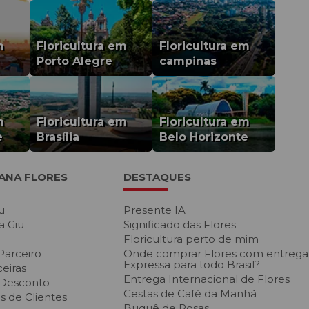
m
Floricultura em
Floricultura em
Porto Alegre
campinas
m
Floricultura em
Floricultura em
e
Brasília
Belo Horizonte
IANA FLORES
DESTAQUES
u
Presente IA
a Giu
Significado das Flores
Floricultura perto de mim
Parceiro
Onde comprar Flores com entrega
Expressa para todo Brasil?
eiras
Entrega Internacional de Flores
 Desconto
Cestas de Café da Manh
 de Clientes
Buquê de Rosas