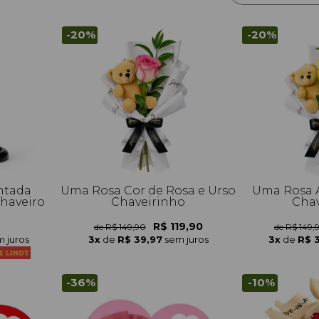
-20%
-20%
ntada
Uma Rosa Cor de Rosa e Urso
Uma Rosa A
haveiro
Chaveirinho
Chav
R$ 119,90
de R$ 149,90
de R$ 149,
 juros
3x
de
R$ 39,97
sem juros
3x
de
R$ 
-36%
-10%