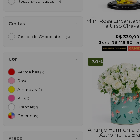
Rosas Encantadas
(4)
Mini Rosa Encantad
Cestas
e Urso Chave
R$ 339,90
Cestas de Chocolates
(3)
3x
de
R$ 113,30
sem
Cor
-30%
Vermelhas
(5)
Rosas
(5)
Amarelas
(2)
Pink
(3)
Brancas
(2)
Coloridas
(1)
Arranjo Harmonia d
Astromélias Br
Preço