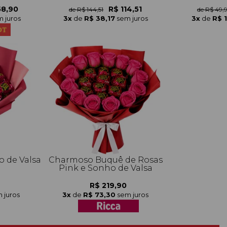
58,90
R$ 114,51
de R$ 144,51
de R$ 49,
 juros
3x
de
R$ 38,17
sem juros
3x
de
R$ 
 de Valsa
Charmoso Buquê de Rosas
Pink e Sonho de Valsa
R$ 219,90
 juros
3x
de
R$ 73,30
sem juros