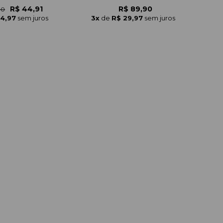
R$ 44,91
R$ 89,90
90
14,97
sem juros
3x
de
R$ 29,97
sem juros