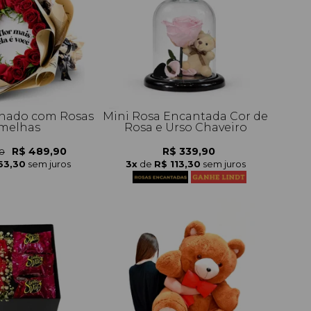
hado com Rosas
Mini Rosa Encantada Cor de
melhas
Rosa e Urso Chaveiro
R$ 489,90
R$ 339,90
90
63,30
sem juros
3x
de
R$ 113,30
sem juros