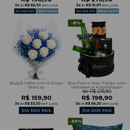
3x
de
R$ 66,30
sem juros
3x
de
R$ 91,97
sem juros
-8%
Buquê Safira com 6 Rosas
Box Para o Meu Paizão com
Brancas
Heineken e Kopenhagen
de R$ 216,90
R$ 159,90
R$ 198,90
3x
de
R$ 53,30
sem juros
3x
de
R$ 66,30
sem juros
-50%