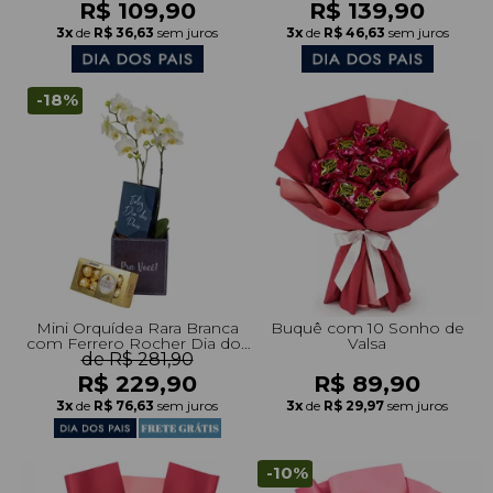
R$ 109,90
R$ 139,90
3x
de
R$ 36,63
sem juros
3x
de
R$ 46,63
sem juros
-18%
Mini Orquídea Rara Branca
Buquê com 10 Sonho de
com Ferrero Rocher Dia dos
Valsa
de R$ 281,90
Pais
R$ 229,90
R$ 89,90
3x
de
R$ 76,63
sem juros
3x
de
R$ 29,97
sem juros
-10%