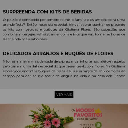
SURPREENDA COM KITS DE BEBIDAS
O paizão é conhecido por sempre reunir a família e os amigos para uma
grande festa? Então, nesse dia especial, ele vai adorar ganhar de presente
os kits com bebidas e quitutes da Giuliana Flores. São sugestões que
combinam cervejas, whisky, amendoins e frios que vão tornar as horas de
lazer ainda mais saborosas.
DELICADOS ARRANJOS E BUQUÊS DE FLORES
Não há maneira mais delicada de expressar carinho, amor, afeto e respeito
pelo pai em uma data especial do que presenteá-lo com flores. Na Giuliana
Flores você encontra buquês de rosas azuis e arranjos de mix de flores do
campo para dar aquele toque de alegria na vida e na casa dele. Tenho
certeza que ele vai amar.
CESTAS DE CAFÉ DA MANHÃ DELICIOSAS
VER MAIS
Para quem tem um pai mais tradicional e não quer deixar o aniversário ou
aquela data comemorativa passar em branco, a dica da Giuliana Flores são
as cestas de café da manhã. Nós fizemos uma seleção especial com
biscoitos, chás, café, geleias, iogurtes que vão proporcionar uma verdadeira
refeição de rei para o paizão.