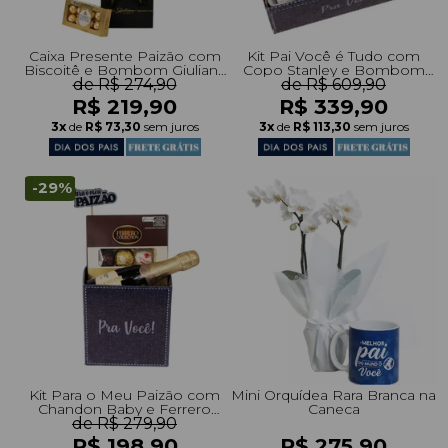
Caixa Presente Paizão com
Kit Pai Você é Tudo com
Biscoitê e Bombom Giuliana
Copo Stanley e Bombom
de R$ 274,90
Flores
Ferrero Rocher
de R$ 609,90
R$ 219,90
R$ 339,90
3x
de
R$ 73,30
sem juros
3x
de
R$ 113,30
sem juros
-29%
Kit Para o Meu Paizão com
Mini Orquídea Rara Branca na
Chandon Baby e Ferrero
Caneca
de R$ 279,90
Collection
R$ 198,90
R$ 275,90