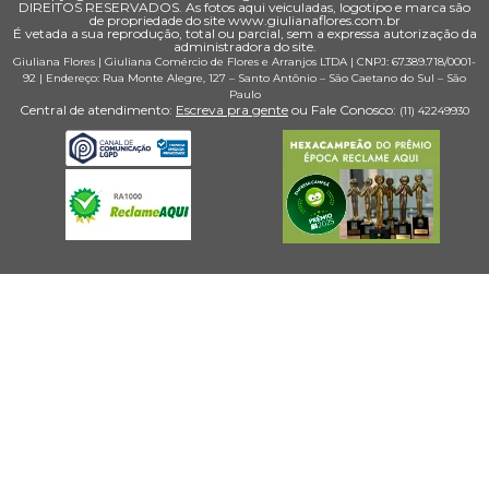
DIREITOS RESERVADOS. As fotos aqui veiculadas, logotipo e marca são
de propriedade do site www.giulianaflores.com.br
É vetada a sua reprodução, total ou parcial, sem a expressa autorização da
administradora do site.
Giuliana Flores
|
Giuliana Comércio de Flores e Arranjos LTDA
| CNPJ: 67.389.718/0001­
92 |
Endereço: Rua Monte Alegre, 127
– Santo Antônio –
São Caetano do Sul
–
São
Paulo
Central de atendimento:
Escreva pra gente
ou Fale Conosco:
(11) 4224­9930