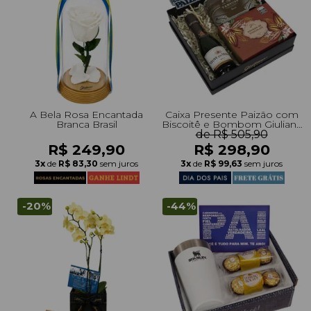
+Presentes com Flores
+Presentes por Ocasião
+Presentes para Família
+Presentes para Todos
+Tipo de Cesta
+Tipos de Buquês
+Tipos de Arranjos
+Tipos de Flores
+Por Cores
+Cidades do Sul
+Cidades do Sudeste
+Cidades do Norte
+Cidades do Nordeste
A Bela Rosa Encantada
Caixa Presente Paizão com
Branca Brasil
Biscoitê e Bombom Giuliana
de R$ 505,90
Flores
R$ 249,90
R$ 298,90
3x
de
R$ 83,30
sem juros
3x
de
R$ 99,63
sem juros
-20%
-44%