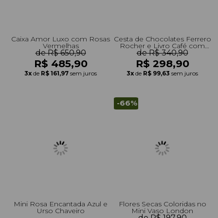
Caixa Amor Luxo com Rosas
Cesta de Chocolates Ferrero
Vermelhas
Rocher e Livro Café com
de R$ 650,90
de R$ 340,90
Deus Pai
R$ 485,90
R$ 298,90
3x
de
R$ 161,97
sem juros
3x
de
R$ 99,63
sem juros
-66%
Mini Rosa Encantada Azul e
Flores Secas Coloridas no
Urso Chaveiro
Mini Vaso London
de R$ 197,90