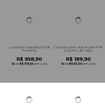
Luxuosas Orquideas Pink
Caixa Encanto das Rosas Pink
Presente
e Sonho de Valsa
R$ 958,90
R$ 189,90
3x
de
R$ 319,63
sem juros
3x
de
R$ 63,30
sem juros