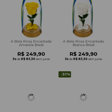
+Presentes com Flores
+Presentes por Ocasião
+Presentes para Família
+Presentes para Todos
+Tipo de Cesta
+Tipos de Buquês
+Tipos de Arranjos
+Tipos de Flores
+Por Cores
+Cidades do Sul
+Cidades do Sudeste
+Cidades do Norte
+Cidades do Nordeste
A Bela Rosa Encantada
A Bela Rosa Encantada
Amarela Brasil
Branca Brasil
R$ 249,90
R$ 249,90
3x
de
R$ 83,30
sem juros
3x
de
R$ 83,30
sem juros
-31%