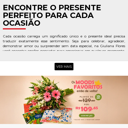
ENCONTRE O PRESENTE
PERFEITO PARA CADA
OCASIÃO
Cada ocasião carrega um significado único e o presente ideal precisa
traduzir exatamente esse sentimento. Seja para celebrar, agradecer,
demonstrar amor ou surpreender sem data especial, na Giuliana Flores
você encontra opções pensadas para emocionar em qualquer momento.
Aqui, cada detalhe é preparado para transformar gestos simples em
memórias inesquecíveis.
VER MAIS
ANIVERSÁRIO
Surpreender com o
presente de aniversário
é demonstrar o quanto aquela
mulher é especial na sua vida. Escolha entre flores exuberantes, cestas
completas, chocolates e combinações criativas que tornam o dia ainda
mais marcante e cheio de carinho.
DIA DAS MÃES
No
Dia das Mães
, cada detalhe importa. Encante com flores delicadas,
cestas sofisticadas e presentes que expressem toda a gratidão e amor por