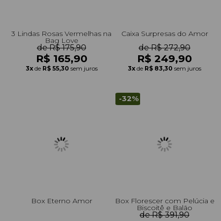
3 Lindas Rosas Vermelhas na
Caixa Surpresas do Amor
Bag Love
de R$ 175,90
de R$ 272,90
R$ 165,90
R$ 249,90
3x
de
R$ 55,30
sem juros
3x
de
R$ 83,30
sem juros
-32%
Box Eterno Amor
Box Florescer com Pelúcia e
Biscoitê e Balão
de R$ 391,90