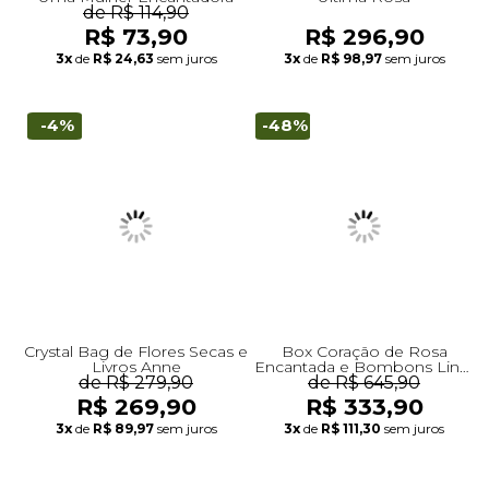
de R$ 114,90
R$ 73,90
R$ 296,90
3x
de
R$ 24,63
sem juros
3x
de
R$ 98,97
sem juros
-4%
-48%
Crystal Bag de Flores Secas e
Box Coração de Rosa
Livros Anne
Encantada e Bombons Lindt
de R$ 279,90
e Vela Encontro Floral
de R$ 645,90
Giuliana Flores
R$ 269,90
R$ 333,90
3x
de
R$ 89,97
sem juros
3x
de
R$ 111,30
sem juros