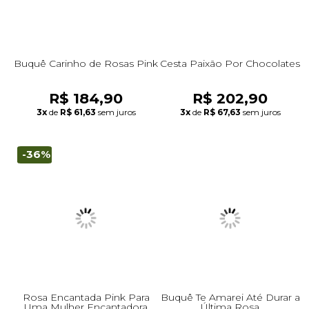
Buquê Carinho de Rosas Pink
Cesta Paixão Por Chocolates
R$ 184,90
R$ 202,90
3x
de
R$ 61,63
sem juros
3x
de
R$ 67,63
sem juros
-36%
Rosa Encantada Pink Para
Buquê Te Amarei Até Durar a
Uma Mulher Encantadora
Última Rosa