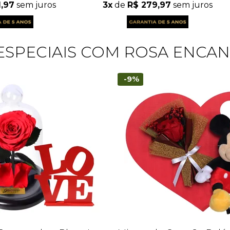
1,97
sem juros
3x
de
R$ 279,97
sem juros
 ESPECIAIS COM ROSA ENCA
-9%