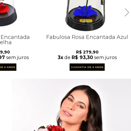
a Encantada
Fabulosa Rosa Encantada Azul
elha
39,90
R$ 279,90
97
sem juros
3x
de
R$ 93,30
sem juros