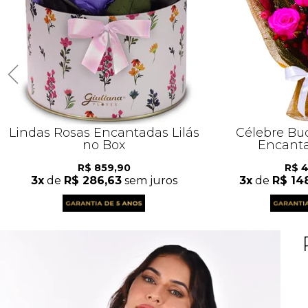
Lindas Rosas Encantadas Lilás
Célebre Bu
no Box
Encanta
R$ 859,90
R$ 
3x
de
R$ 286,63
sem juros
3x
de
R$ 14