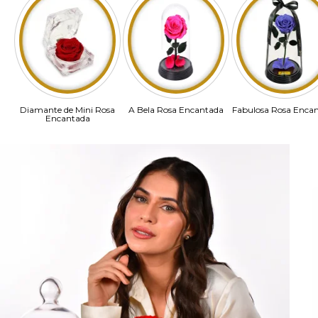
Diamante de Mini Rosa
A Bela Rosa Encantada
Fabulosa Rosa Enca
Encantada