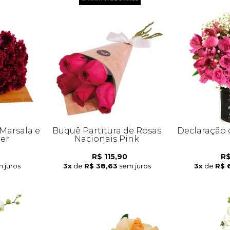
Marsala e
Buquê Partitura de Rosas
Declaração 
her
Nacionais Pink
R$ 115,90
R$
 juros
3x
de
R$ 38,63
sem juros
3x
de
R$ 