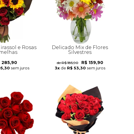
irassol e Rosas
Delicado Mix de Flores
melhas
Silvestres
 285,90
R$ 159,90
de R$ 185,90
95,30
sem juros
3x
de
R$ 53,30
sem juros