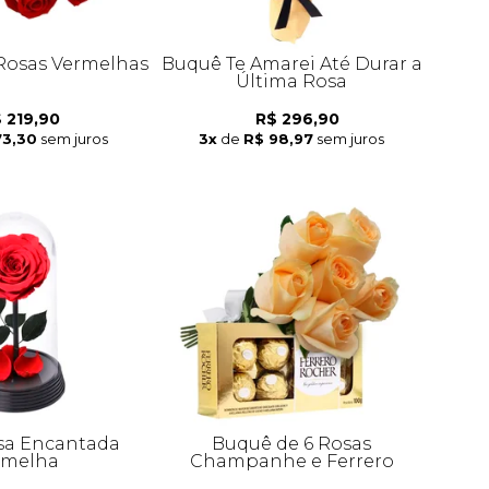
 Rosas Vermelhas
Buquê Te Amarei Até Durar a
Última Rosa
 219,90
R$ 296,90
73,30
sem juros
3x
de
R$ 98,97
sem juros
sa Encantada
Buquê de 6 Rosas
rmelha
Champanhe e Ferrero