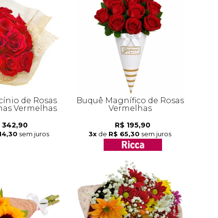
cínio de Rosas
Buquê Magnífico de Rosas
as Vermelhas
Vermelhas
 342,90
R$ 195,90
14,30
sem juros
3x
de
R$ 65,30
sem juros