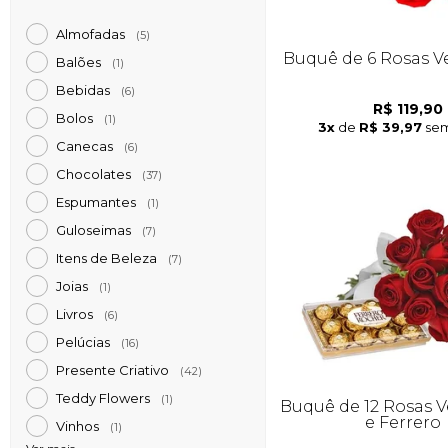
Almofadas
(5)
Buquê de 6 Rosas 
Balões
(1)
Bebidas
(6)
R$ 119,90
Bolos
(1)
3x
de
R$ 39,97
sem
Canecas
(6)
Chocolates
(37)
Espumantes
(1)
Guloseimas
(7)
Itens de Beleza
(7)
Joias
(1)
Livros
(6)
Pelúcias
(16)
Presente Criativo
(42)
Teddy Flowers
(1)
Buquê de 12 Rosas 
e Ferrero
Vinhos
(1)