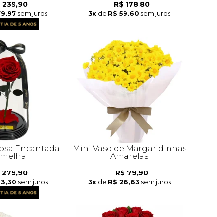
 239,90
R$ 178,80
79,97
sem juros
3x
de
R$ 59,60
sem juros
osa Encantada
Mini Vaso de Margaridinhas
rmelha
Amarelas
 279,90
R$ 79,90
93,30
sem juros
3x
de
R$ 26,63
sem juros