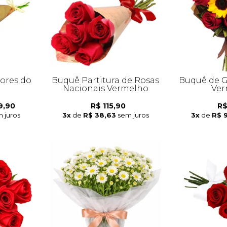
lores do
Buquê Partitura de Rosas
Buquê de G
Nacionais Vermelho
Ver
9,90
R$ 115,90
R$
 juros
3x
de
R$ 38,63
sem juros
3x
de
R$ 