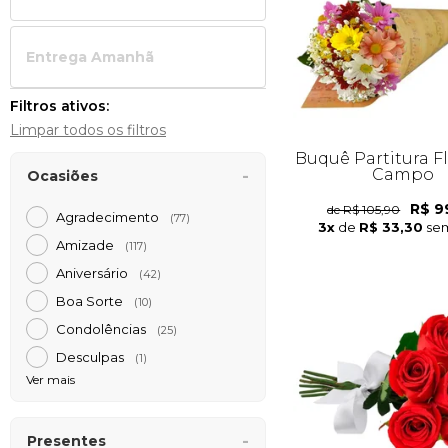
Entrega Amanh
Filtros ativos:
Limpar todos os filtros
Buquê Partitura F
Campo
Ocasiões
R$ 9
de R$ 105,90
Agradecimento
(77)
3x
de
R$ 33,30
sem
Amizade
(117)
Aniversário
(42)
Boa Sorte
(10)
Condolências
(25)
Desculpas
(1)
Ver mais
Presentes