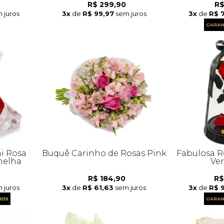
R$ 299,90
R$
 juros
3x
de
R$ 99,97
sem juros
3x
de
R$ 
i Rosa
Buquê Carinho de Rosas Pink
Fabulosa R
melha
Ve
R$ 184,90
R$
 juros
3x
de
R$ 61,63
sem juros
3x
de
R$ 