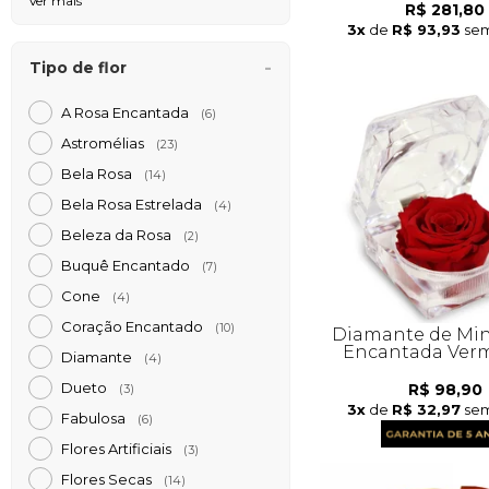
Ver mais
R$ 281,80
3x
de
R$ 93,93
sem
Tipo de flor
A Rosa Encantada
(6)
Astromélias
(23)
Bela Rosa
(14)
Bela Rosa Estrelada
(4)
Beleza da Rosa
(2)
Buquê Encantado
(7)
Cone
(4)
Coração Encantado
(10)
Diamante de Min
Encantada Ver
Diamante
(4)
Dueto
R$ 98,90
(3)
3x
de
R$ 32,97
sem
Fabulosa
(6)
Flores Artificiais
(3)
Flores Secas
(14)