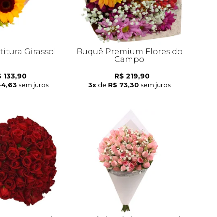
itura Girassol
Buquê Premium Flores do
Campo
 133,90
R$ 219,90
44,63
sem juros
3x
de
R$ 73,30
sem juros