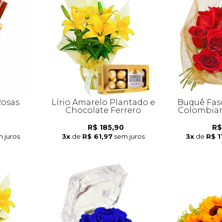
Rosas
Lírio Amarelo Plantado e
Buquê Fas
Chocolate Ferrero
Colombian
R$ 185,90
R$
 juros
3x
de
R$ 61,97
sem juros
3x
de
R$ 1