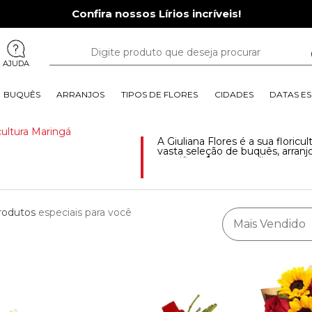
Confira nossos Lírios incríveis!
AJUDA
BUQUÊS
ARRANJOS
TIPOS DE FLORES
CIDADES
DATAS ES
icultura Maring
A Giuliana Flores é a sua flori
vasta seleção de buquês, arran
ocasiões. Compre online com a
garantindo flores frescas e a 
qualidade e a agilidade que só a
rodutos
especiais para você
Mais Vendido