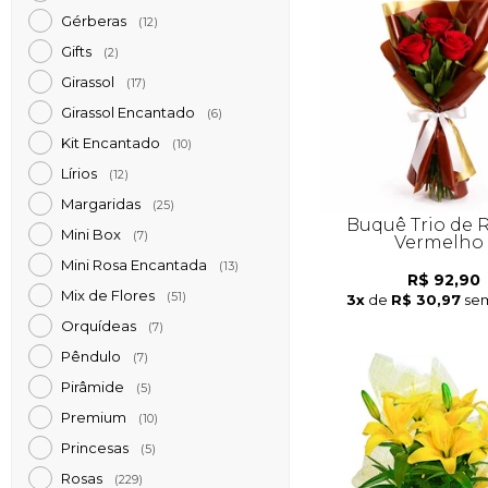
Gérberas
(12)
Gifts
(2)
Girassol
(17)
Girassol Encantado
(6)
Kit Encantado
(10)
Lírios
(12)
Margaridas
(25)
Buquê Trio de 
Mini Box
(7)
Vermelho
Mini Rosa Encantada
(13)
R$ 92,90
Mix de Flores
(51)
3x
de
R$ 30,97
sem
Orquídeas
(7)
Pêndulo
(7)
Pirâmide
(5)
Premium
(10)
Princesas
(5)
Rosas
(229)