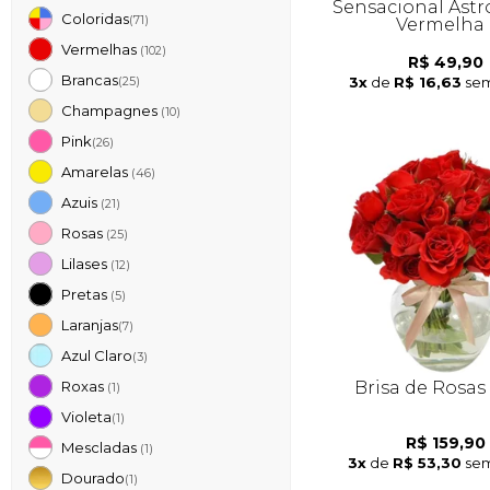
Sensacional Astr
Coloridas
(71)
Vermelha
Vermelhas
(102)
R$ 49,90
Brancas
3x
de
R$ 16,63
sem
(25)
Champagnes
(10)
Pink
(26)
Amarelas
(46)
Azuis
(21)
Rosas
(25)
Lilases
(12)
Pretas
(5)
Laranjas
(7)
Azul Claro
(3)
Brisa de Rosas
Roxas
(1)
Violeta
(1)
R$ 159,90
Mescladas
(1)
3x
de
R$ 53,30
sem
Dourado
(1)