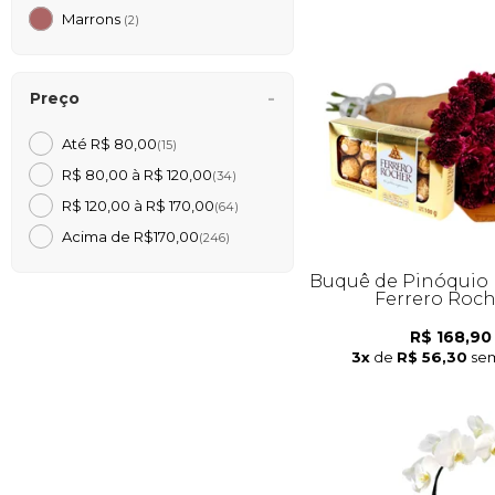
Marrons
(2)
Preço
Até R$ 80,00
(15)
R$ 80,00 à R$ 120,00
(34)
R$ 120,00 à R$ 170,00
(64)
Acima de R$170,00
(246)
Buquê de Pinóquio 
Ferrero Roc
R$ 168,90
3x
de
R$ 56,30
sem