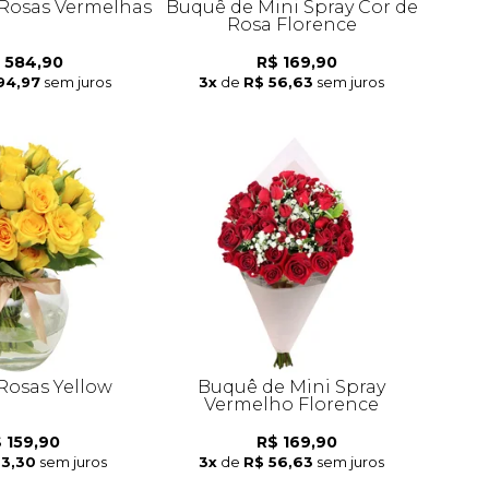
Rosas Vermelhas
Buquê de Mini Spray Cor de
Rosa Florence
 584,90
R$ 169,90
94,97
sem juros
3x
de
R$ 56,63
sem juros
 Rosas Yellow
Buquê de Mini Spray
Vermelho Florence
 159,90
R$ 169,90
53,30
sem juros
3x
de
R$ 56,63
sem juros