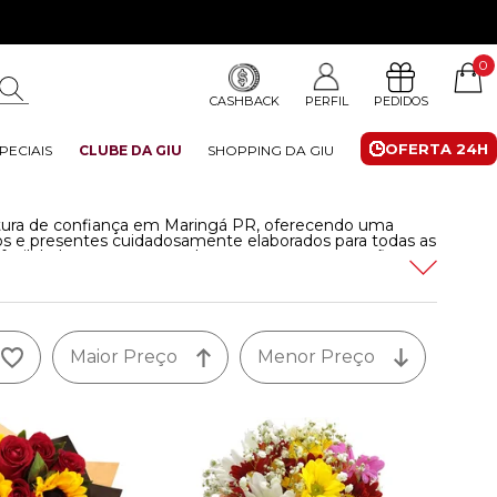
0
CASHBACK
PERFIL
PEDIDOS
OFERTA 24H
PECIAIS
CLUBE DA GIU
SHOPPING DA GIU
cultura de confiança em Maringá PR, oferecendo uma
jos e presentes cuidadosamente elaborados para todas as
 facilidade e a segurança de quem entrega emoções,
alegria de surpreender quem você ama em Maringá com a
 Giuliana Flores pode oferecer.
Leia mais
Maior Preço
Menor Preço