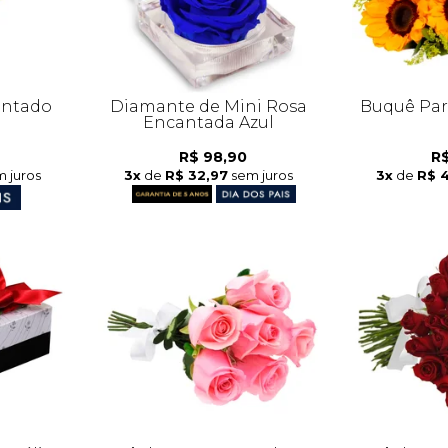
antado
Diamante de Mini Rosa
Buquê Part
Encantada Azul
R$ 98,90
R$
 juros
3x
de
R$ 32,97
sem juros
3x
de
R$ 