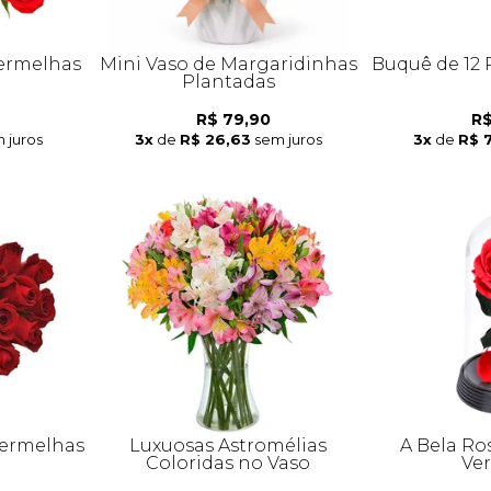
Vermelhas
Mini Vaso de Margaridinhas
Buquê de 12
Plantadas
R$ 79,90
R$
 juros
3x
de
R$ 26,63
sem juros
3x
de
R$ 
Vermelhas
Luxuosas Astromélias
A Bela Ro
Coloridas no Vaso
Ve