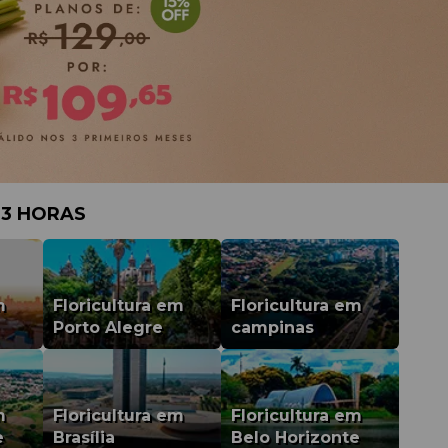
 3 HORAS
m
Floricultura em
Floricultura em
Porto Alegre
campinas
m
Floricultura em
Floricultura em
e
Brasília
Belo Horizonte