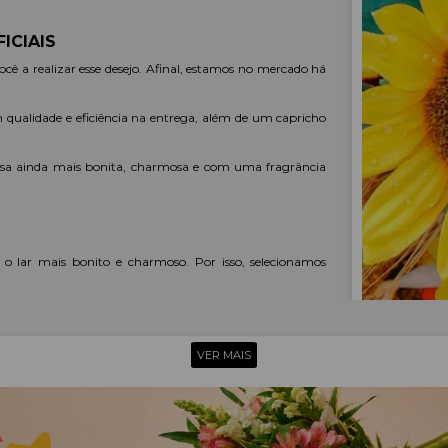
ICIAIS
 você a realizar esse desejo. Afinal, estamos no mercado h
com qualidade e eficiência na entrega, além de um capricho
asa ainda mais bonita, charmosa e com uma fragrância
S
am o lar mais bonito e charmoso. Por isso, selecionamos
VER MAIS
s flores artificiais. Afinal, são consideradas símbolos de
leza e delicadeza de suas pétalas.