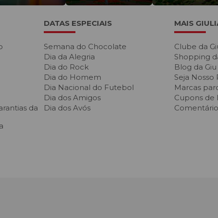
fitas. No entanto, o volume não pode ser muito grande.
DATAS ESPECIAIS
MAIS GIUL
ma harmonia em sua composição. A disposição pode contar
o
Semana do Chocolate
Clube da Gi
nte estudada.
Dia da Alegria
Shopping d
ilizados tanto na decoração dos lares quanto em lojas,
Dia do Rock
Blog da Giu
Dia do Homem
Seja Nosso 
Dia Nacional do Futebol
Marcas parc
Dia dos Amigos
Cupons de
rantias da
Dia dos Avós
Comentários
nta tão bonita quanto a natural e sem a necessidade de
a
cupações em demasia, um jarro de flores artificiais é a
 decoração de qualquer lar. Afinal, são versáteis e tão
m arranjo ou colocá-las em um vaso ou na mesa de centro.
lhantar ainda mais o ambiente.