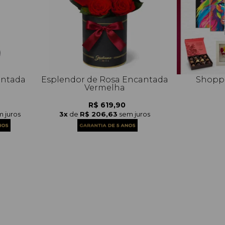
antada
Esplendor de Rosa Encantada
Shoppi
Vermelha
R$ 619,90
 juros
3x
de
R$ 206,63
sem juros