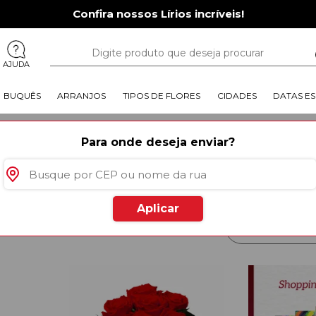
Confira nossos Lírios incríveis!
AJUDA
BUQUÊS
ARRANJOS
TIPOS DE FLORES
CIDADES
DATAS ES
Para onde deseja enviar?
Presentear com flores é sempre
girassol, tulipa ou mesmo outra
Nossas flores artificiais são 
simbolizar a eternização de amor
Isso porque certos sentimentos
tempo, intensos e inesquecívei
Aplicar
utos
especiais para você
Mais Vendido