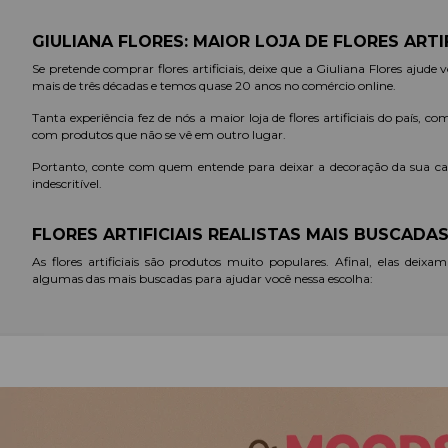
GIULIANA FLORES: MAIOR LOJA DE FLORES ARTIF
Se pretende comprar flores artificiais, deixe que a Giuliana Flores ajude
mais de três décadas e temos quase 20 anos no comércio online.
Tanta experiência fez de nós a maior loja de flores artificiais do país, 
com produtos que não se vê em outro lugar.
Portanto, conte com quem entende para deixar a decoração da sua c
indescritível.
FLORES ARTIFICIAIS REALISTAS MAIS BUSCADA
As flores artificiais são produtos muito populares. Afinal, elas deix
algumas das mais buscadas para ajudar você nessa escolha:
ROSAS
As rosas estão sempre entre as mais vendidas e não seria diferente com a
amor, paixão, união, romantismo e até espiritualidade. Encantam pela be
GIRASSOL