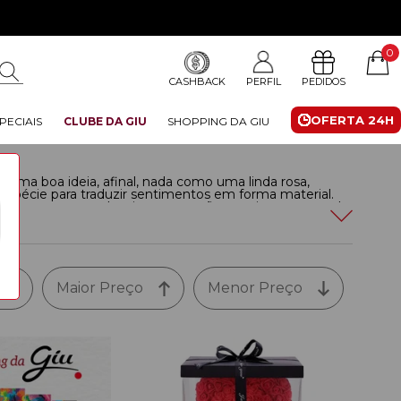
0
CASHBACK
PERFIL
PEDIDOS
OFERTA 24H
PECIAIS
CLUBE DA GIU
SHOPPING DA GIU
 uma boa ideia, afinal, nada como uma linda rosa,
 espécie para traduzir sentimentos em forma material.
indicadas para quem deseja ter em mãos um item que pode
, alegria, gratidão e muito mais.
 são como as flores: delicados e belos, mas, ao mesmo
s.
Leia mais
Maior Preço
Menor Preço