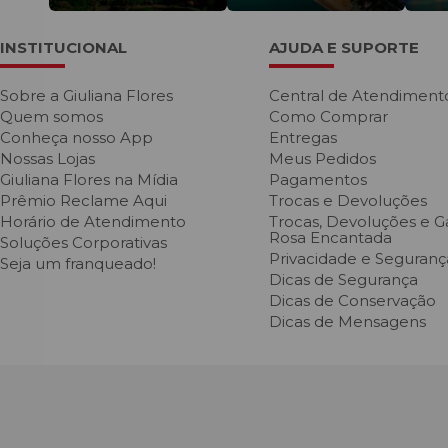
ramos presos pelo caule. Por fim, basta amarrá-lo com um belo laço de 
INSTITUCIONAL
AJUDA E SUPORTE
ARRANJOS
Diferentemente dos buquês, os arranjos de flores artificiais exigem u
Sobre a Giuliana Flores
Central de Atendiment
com várias flores junto com ramos e folhagens de maneira cuidadosame
Quem somos
Como Comprar
Os
arranjos
trazem versatilidade a qualquer ambiente, podendo ser ut
Conheça nosso App
Entregas
escritórios e eventos.
Nossas Lojas
Meus Pedidos
Giuliana Flores na Mídia
Pagamentos
VASOS
Prêmio Reclame Aqui
Trocas e Devoluções
Horário de Atendimento
Trocas, Devoluções e Ga
Os
vasos de flores artificiais
são vantajosos porque você pode ter uma pla
Rosa Encantada
Soluções Corporativas
tantos cuidados.
Privacidade e Seguranç
Seja um franqueado!
Assim, caso não tenha muito tempo e disposição para regar e ter preo
Dicas de Segurança
opção ideal para decorar a sua casa.
Dicas de Conservação
Dicas de Mensagens
FLORES ARTIFICIAIS PARA DECORAÇÃO
Além de permanentes, as flores artificiais realistas caem muito bem na
bonitas quanto as naturais.
Se você pretende comprar flores artificiais para sala, a dica é fazer u
Isso certamente vai dar um grande destaque ao cômodo e ajudará a abri