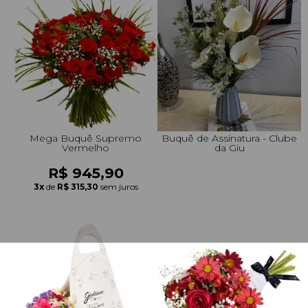
Mega Buquê Supremo
Buquê de Assinatura - Clube
Vermelho
da Giu
.
R$ 945,90
.
3x
de
R$ 315,30
sem juros
.