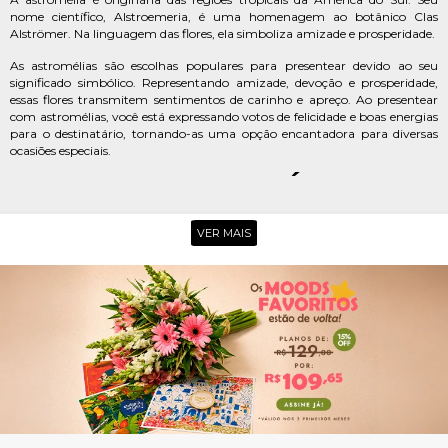
nome científico, Alstroemeria, é uma homenagem ao botânico Clas
Alströmer. Na linguagem das flores, ela simboliza amizade e prosperidade.
As astromélias são escolhas populares para presentear devido ao seu
significado simbólico. Representando amizade, devoção e prosperidade,
essas flores transmitem sentimentos de carinho e apreço. Ao presentear
com astromélias, você está expressando votos de felicidade e boas energias
para o destinatário, tornando-as uma opção encantadora para diversas
ocasiões especiais.
IDEIAS DE ASTROMÉLIA PARA
PRESENTEAR!
VER MAIS
Quer encantar com um presente criativo e cheio de beleza? A flor
astromélia é perfeita para isso! Com cores vibrantes e aparência
diferenciada, elas podem ser entregues em diferentes formatos - do
tradicional buquê aos modernos vasos e arranjos decorativos. Descubra
qual combina mais com a ocasião!
BUQUÊ DE ASTROMÉLIA
O buquê de astromélia é uma escolha clássica e encantadora para
presentear em diversas ocasiões. Composta por hastes delicadas e flores em
tons vibrantes, essa opção une sofisticação e simbolismo em um arranjo