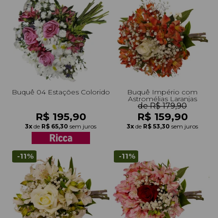
Buquê 04 Estações Colorido
Buquê Império com
Astromélias Laranjas
de R$ 179,90
R$ 195,90
R$ 159,90
3x
de
R$ 65,30
sem juros
3x
de
R$ 53,30
sem juros
-11%
-11%