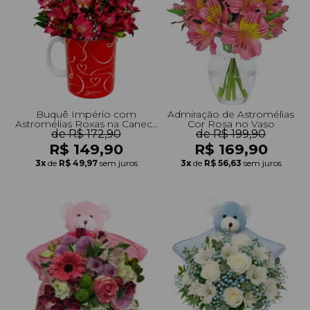
+Presentes com Flores
+Presentes por Ocasião
+Presentes para Família
+Presentes para Todos
+Tipo de Cesta
+Tipos de Buquês
+Tipos de Arranjos
+Tipos de Flores
+Por Cores
+Cidades do Sul
+Cidades do Sudeste
+Cidades do Norte
+Cidades do Nordeste
Buquê Império com
Admiração de Astromélias
Astromélias Roxas na Caneca
Cor Rosa no Vaso
de R$ 172,90
Love
de R$ 199,90
R$ 149,90
R$ 169,90
3x
de
R$ 49,97
sem juros
3x
de
R$ 56,63
sem juros