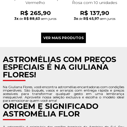
Vermelho
Rosa com 10 unidades
R$ 265,90
R$ 137,90
3x
de
R$ 88,63
sem juros
3x
de
R$ 45,97
sem juros
ASTROMÉLIAS COM PREÇOS
ESPECIAIS É NA GIULIANA
FLORES!
Na Giuliana Flores, você encontra astromélias encantadoras com condições
imperdíveis. São buquês, vasos e arranjos com entrega rápida e preços
acessíveis para transformar qualquer gesto em uma lembrança
inesquecível. Aproveite nossa seleção exclusiva e escolha o modelo ideal
para emocionar quem você ama!
ORIGEM E SIGNIFICADO
ASTROMÉLIA FLOR
A astromélia é originária das regiões tropicais da América do Sul. Seu