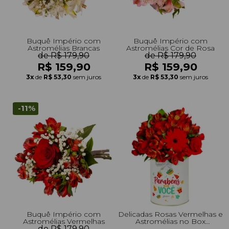
Buquê Império com
Buquê Império com
Astromélias Brancas
Astromélias Cor de Rosa
de R$ 179,90
de R$ 179,90
R$ 159,90
R$ 159,90
3x
de
R$ 53,30
sem juros
3x
de
R$ 53,30
sem juros
-11%
Buquê Império com
Delicadas Rosas Vermelhas e
Astromélias Vermelhas
Astromélias no Box
de R$ 179,90
Aniversário