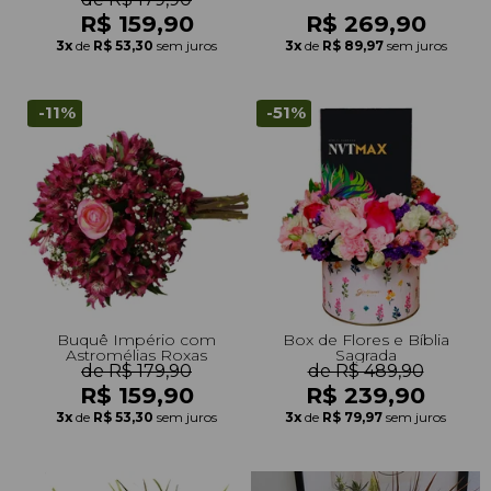
R$ 159,90
R$ 269,90
3x
de
R$ 53,30
sem juros
3x
de
R$ 89,97
sem juros
-11%
-51%
Buquê Império com
Box de Flores e Bíblia
Astromélias Roxas
Sagrada
de R$ 179,90
de R$ 489,90
R$ 159,90
R$ 239,90
3x
de
R$ 53,30
sem juros
3x
de
R$ 79,97
sem juros