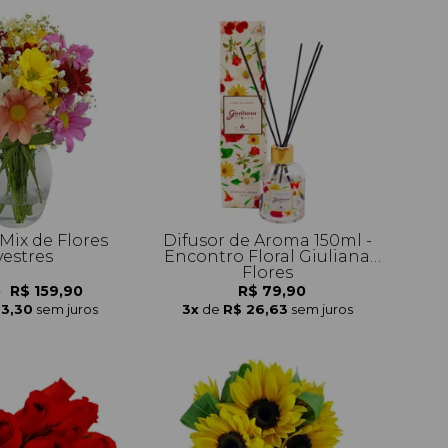
Mix de Flores
Difusor de Aroma 150ml -
vestres
Encontro Floral Giuliana
Flores
R$ 159,90
R$ 79,90
0
53,30
sem juros
3x
de
R$ 26,63
sem juros