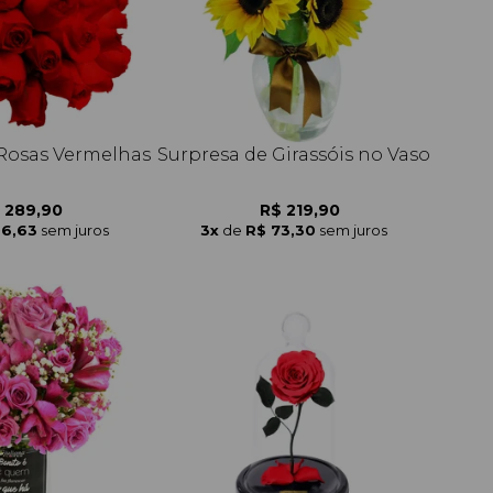
 Rosas Vermelhas
Surpresa de Girassóis no Vaso
 289,90
R$ 219,90
96,63
sem juros
3x
de
R$ 73,30
sem juros