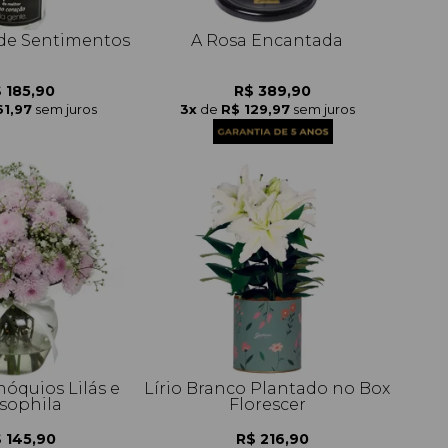
de Sentimentos
A Rosa Encantada
 185,90
R$ 389,90
61,97
sem juros
3x
de
R$ 129,97
sem juros
nóquios Lilás e
Lírio Branco Plantado no Box
sophila
Florescer
 145,90
R$ 216,90