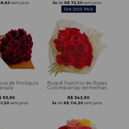
48,63
sem juros
3x
de
R$ 72,30
sem juros
tura de Pinóquio
Buquê Fascínio de Rosas
rsala
Colombianas Vermelhas
$ 93,90
R$ 342,90
31,30
sem juros
3x
de
R$ 114,30
sem juros