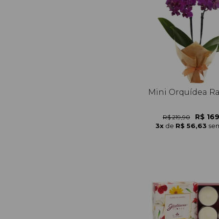
Mini Orquídea Rar
R$ 16
R$ 219,90
3x
de
R$ 56,63
sem