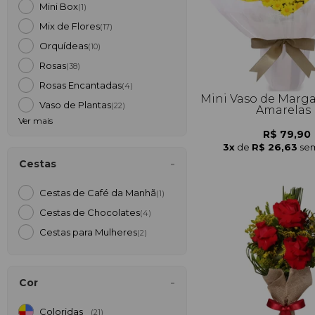
Mini Box
(1)
Mix de Flores
(17)
Orquídeas
(10)
Rosas
(38)
Rosas Encantadas
(4)
Mini Vaso de Marga
Vaso de Plantas
(22)
Amarelas
Ver mais
R$ 79,90
3x
de
R$ 26,63
sem
Cestas
Cestas de Café da Manh
(1)
Cestas de Chocolates
(4)
Cestas para Mulheres
(2)
Cor
Coloridas
(21)