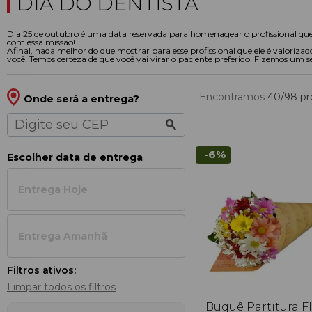
DIA DO DENTISTA
Dia 25 de outubro é uma data reservada para homenagear o profissional que cu
com essa missão!
Afinal, nada melhor do que mostrar para esse profissional que ele é valoriz
você! Temos certeza de que você vai virar o paciente preferido! Fizemos um sel
Encontramos
40/98
pr
Onde será a entrega?
-6%
Escolher data de entrega
Entrega Hoje
Entrega Amanh
Filtros ativos:
Limpar todos os filtros
Buquê Partitura F