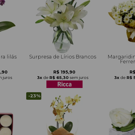
a lilás
Surpresa de Lírios Brancos
Margaridi
Ferre
9,90
R$ 195,90
R$
 juros
3x
de
R$ 65,30
sem juros
3x
de
R$ 
-23%