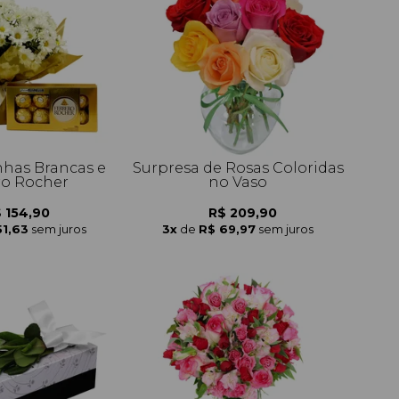
nhas Brancas e
Surpresa de Rosas Coloridas
ro Rocher
no Vaso
 154,90
R$ 209,90
51,63
sem juros
3x
de
R$ 69,97
sem juros