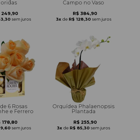
loridas
Campo no Vaso
 249,90
R$ 384,90
83,30
sem juros
3x
de
R$ 128,30
sem juros
de 6 Rosas
Orquídea Phalaenopsis
e e Ferrero
Plantada
 178,80
R$ 255,90
59,60
sem juros
3x
de
R$ 85,30
sem juros