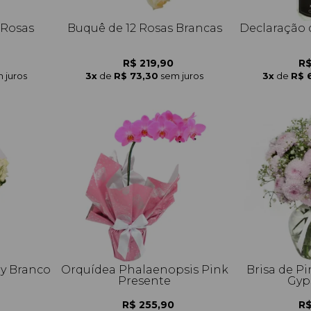
 Rosas
Buquê de 12 Rosas Brancas
Declaração 
R$ 219,90
R$
 juros
3x
de
R$ 73,30
sem juros
3x
de
R$ 
ay Branco
Orquídea Phalaenopsis Pink
Brisa de Pi
Presente
Gyp
R$ 255,90
R$