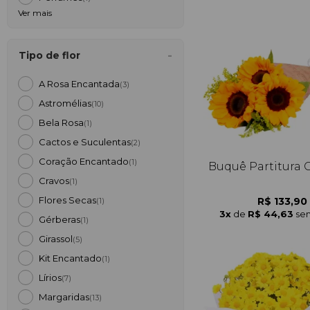
Ver mais
Tipo de flor
A Rosa Encantada
(3)
Astromélias
(10)
Bela Rosa
(1)
Cactos e Suculentas
(2)
Coração Encantado
(1)
Buquê Partitura G
Cravos
(1)
Flores Secas
R$ 133,90
(1)
3x
de
R$ 44,63
sem
Gérberas
(1)
Girassol
(5)
Kit Encantado
(1)
Lírios
(7)
Margaridas
(13)