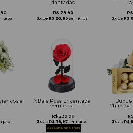
Plantadas
Co
,90
R$ 79,90
R$
 juros
3x
de
R$ 26,63
sem juros
3x
de
R$ 
Brancos e
A Bela Rosa Encantada
Buquê 
a
Vermelha
Champanh
R$ 239,90
R$
 juros
3x
de
R$ 79,97
sem juros
3x
de
R$ 