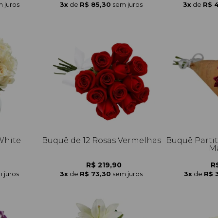
 juros
3x
de
R$ 85,30
sem juros
3x
de
R$ 
White
Buquê de 12 Rosas Vermelhas
Buquê Parti
Ma
R$ 219,90
R
 juros
3x
de
R$ 73,30
sem juros
3x
de
R$ 