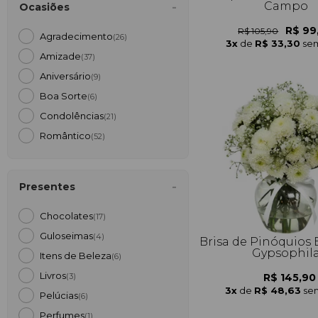
Campo
Ocasiões
R$ 99
R$ 105,90
Agradecimento
(26)
3x
de
R$ 33,30
sem
Amizade
(37)
Aniversário
(9)
Boa Sorte
(6)
Condolências
(21)
Romântico
(52)
Presentes
Chocolates
(17)
Guloseimas
(4)
Brisa de Pinóquios 
Gypsophil
Itens de Beleza
(6)
Livros
R$ 145,90
(3)
3x
de
R$ 48,63
sem
Pelúcias
(6)
Perfumes
(1)