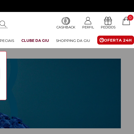
0
CASHBACK
PERFIL
PEDIDOS
OFERTA 24H
PECIAIS
CLUBE DA GIU
SHOPPING DA GIU