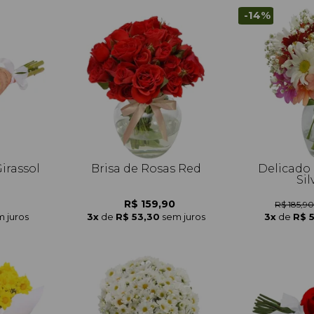
-14%
irassol
Brisa de Rosas Red
Delicado 
Sil
R$ 159,90
R$ 185,9
 juros
3x
de
R$ 53,30
sem juros
3x
de
R$ 