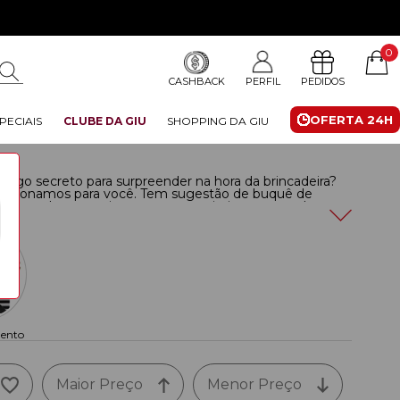
0
CASHBACK
PERFIL
PEDIDOS
OFERTA 24H
PECIAIS
CLUBE DA GIU
SHOPPING DA GIU
igo secreto para surpreender na hora da brincadeira?
selecionamos para você. Tem sugestão de buquê de
eja, chocolate e muitos presentes criativos para todos os
ento
Maior Preço
Menor Preço