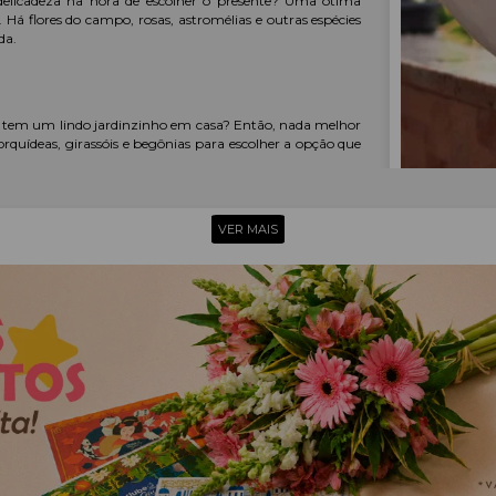
elicadeza na hora de escolher o presente? Uma ótima
. Há flores do campo, rosas, astromélias e outras espécies
da.
 e tem um lindo jardinzinho em casa? Então, nada melhor
rquídeas, girassóis e begônias para escolher a opção que
 SECRETO
VER MAIS
de flores? Então, você precisa conhecer os nossos kits
abor dos melhores chocolates e quitutes do mercado. Uma
Giuliana Flores também tem cestas completas recheadas de
u cestas com chocolate para presente de amigo secreto e
CRETO