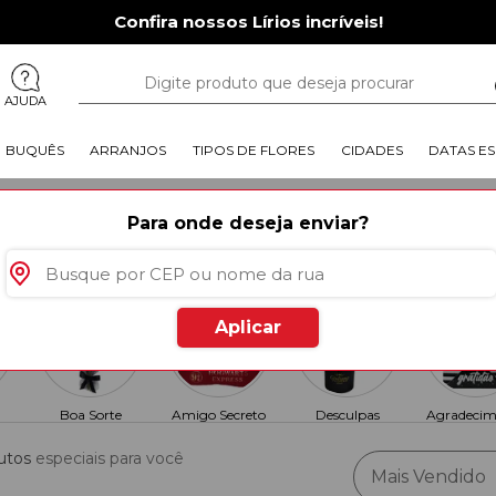
Confira nossos Lírios incríveis!
AJUDA
BUQUÊS
ARRANJOS
TIPOS DE FLORES
CIDADES
DATAS ES
Para onde deseja enviar?
Está procurando um presente am
Então, confira as opções que 
flores, arranjos, cestas de cerv
estilos. Olha só!
Leia mais
Aplicar
Boa Sorte
Amigo Secreto
Desculpas
Agradecim
utos
especiais para você
Mais Vendido