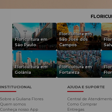
Apesar de todas as nossas sugestões incríveis para presente, você gosta
Não tem problema. Na Giuliana Flores você pode usar toda a sua criativid
o presente do jeitinho que a pessoa homenageada merece.
FLORICU
Se mesmo com todas as nossas opções de presentes para amigo secret
você pode visitar a seção monte a sua cesta. Lá há diversos quitutes, 
jeitinho que a pessoa homenageada merece. Aproveite!
Floricultura em
PRESENTES CRIATIVO
FLORES E CHOCOL
Floricultura em
São José dos
Flo
São Paulo
Campos
Sal
CACTOS E SUCULENTAS
ORQUÍDEAS
Floricultura em
Floricultura em
Flo
Goiânia
Fortaleza
Flo
INSTITUCIONAL
AJUDA E SUPORTE
Sobre a Giuliana Flores
Central de Atendiment
Quem somos
Como Comprar
Conheça nosso App
Entregas