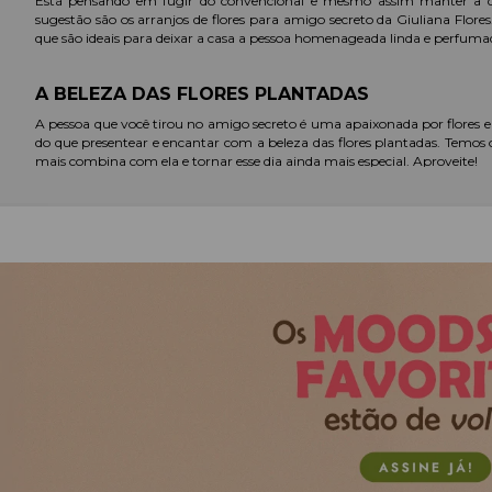
Está pensando em fugir do convencional e mesmo assim manter a d
sugestão são os arranjos de flores para amigo secreto da Giuliana Flores
que são ideais para deixar a casa a pessoa homenageada linda e perfuma
A BELEZA DAS FLORES PLANTADAS
A pessoa que você tirou no amigo secreto é uma apaixonada por flores
do que presentear e encantar com a beleza das flores plantadas. Temos o
mais combina com ela e tornar esse dia ainda mais especial. Aproveite!
KITS COM FLORES E GULOSEIMAS PARA AMIGO
Está procurando um presente completo para amigo secreto que vá além 
com flores e guloseimas. Eles combinam a beleza das orquídeas com o s
combinação como essa não dá para resistir.
CESTAS COMPLETAS PARA PRESENTE
Você sabia que além das melhores sugestões de flores para presente, a 
quitutes. Você pode escolher entre saudáveis cestas de café da manhã o
dar um gostinho todo especial à comemoração. Confira!
PRESENTES PERSONALIZADOS PARA AMIGO SE