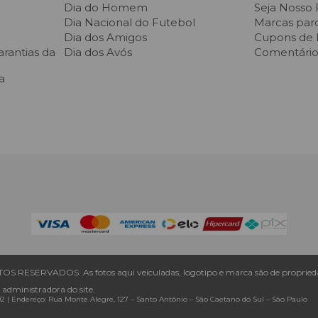
Dia do Homem
Seja Nosso 
Dia Nacional do Futebol
Marcas parc
Dia dos Amigos
Cupons de
rantias da
Dia dos Avós
Comentários
a
S RESERVADOS. As fotos aqui veiculadas, logotipo e marca são de proprieda
 administradora do site.
92 |
Endereço: Rua Monte Alegre, 127
– Santo Antônio –
São Caetano do Sul
–
São Paulo