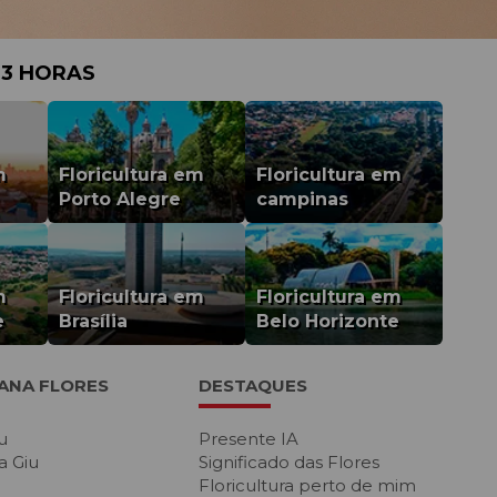
 3 HORAS
m
Floricultura em
Floricultura em
Porto Alegre
campinas
m
Floricultura em
Floricultura em
e
Brasília
Belo Horizonte
IANA FLORES
DESTAQUES
u
Presente IA
a Giu
Significado das Flores
Floricultura perto de mim