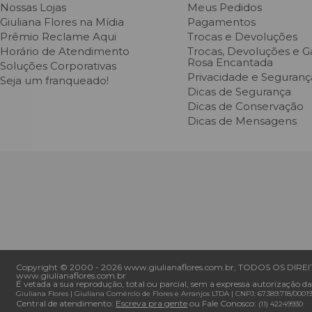
Nossas Lojas
Meus Pedidos
Giuliana Flores na Mídia
Pagamentos
Prêmio Reclame Aqui
Trocas e Devoluções
Horário de Atendimento
Trocas, Devoluções e Ga
Rosa Encantada
Soluções Corporativas
Privacidade e Seguranç
Seja um franqueado!
Dicas de Segurança
Dicas de Conservação
Dicas de Mensagens
Copyright © 2000 - ­2026 www.giulianaflores.com.br, TODOS OS DIREITO
www.giulianaflores.com.br
É vetada a sua reprodução, total ou parcial, sem a expressa autorização da
Giuliana Flores
|
Giuliana Comércio de Flores e Arranjos LTDA
| CNPJ: 67.389.718/0001­
Central de atendimento:
Escreva pra gente
ou Fale Conosco:
(11) 4224­9930