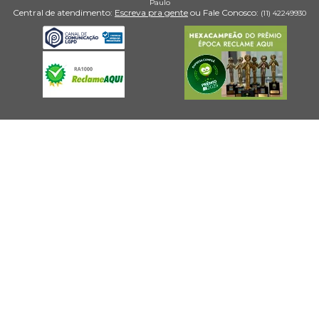
Paulo
Central de atendimento:
Escreva pra gente
ou Fale Conosco:
(11) 4224­9930