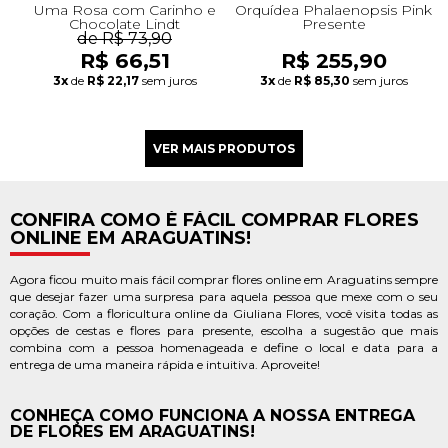
Uma Rosa com Carinho e
Orquídea Phalaenopsis Pink
Chocolate Lindt
Presente
de R$ 73,90
R$ 66,51
R$ 255,90
3x
de
R$ 22,17
sem juros
3x
de
R$ 85,30
sem juros
CONFIRA COMO É FÁCIL COMPRAR FLORES
ONLINE EM ARAGUATINS!
Agora ficou muito mais fácil comprar flores online em Araguatins sempre
que desejar fazer uma surpresa para aquela pessoa que mexe com o seu
coração. Com a floricultura online da Giuliana Flores, você visita todas as
opções de cestas e flores para presente, escolha a sugestão que mais
combina com a pessoa homenageada e define o local e data para a
entrega de uma maneira rápida e intuitiva. Aproveite!
CONHEÇA COMO FUNCIONA A NOSSA ENTREGA
DE FLORES EM ARAGUATINS!