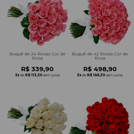
+Presentes com Flores
+Presentes por Ocasião
+Presentes para Família
+Presentes para Todos
+Tipo de Cesta
+Tipos de Buquês
+Tipos de Arranjos
+Tipos de Flores
+Por Cores
+Cidades do Sul
+Cidades do Sudeste
+Cidades do Norte
+Cidades do Nordeste
Buquê de 24 Rosas Cor de
Buquê de 42 Rosas Cor de
Rosa
Rosa
R$ 339,90
R$ 498,90
3x
de
R$ 113,30
sem juros
3x
de
R$ 166,30
sem juros