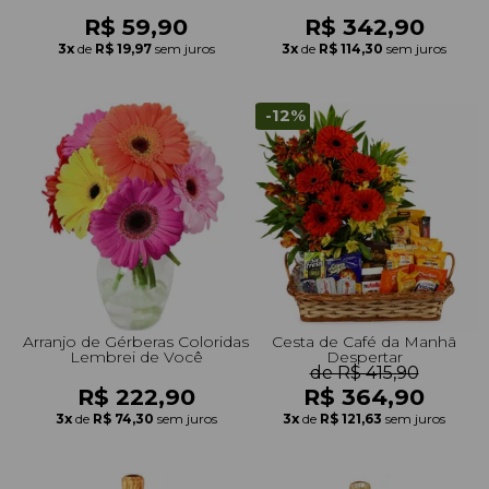
R$ 59,90
R$ 342,90
3x
de
R$ 19,97
sem juros
3x
de
R$ 114,30
sem juros
-12%
Arranjo de Gérberas Coloridas
Cesta de Café da Manh
Lembrei de Você
Despertar
de R$ 415,90
R$ 222,90
R$ 364,90
3x
de
R$ 74,30
sem juros
3x
de
R$ 121,63
sem juros