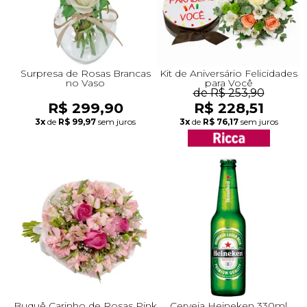
Surpresa de Rosas Brancas
Kit de Aniversário Felicidades
no Vaso
para Você
de R$ 253,90
R$ 299,90
R$ 228,51
3x
de
R$ 99,97
sem juros
3x
de
R$ 76,17
sem juros
Buquê Carinho de Rosas Pink
Cerveja Heineken 330ml