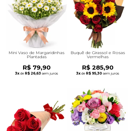
+Presentes com Flores
+Presentes por Ocasião
+Presentes para Família
+Presentes para Todos
+Tipo de Cesta
+Tipos de Buquês
+Tipos de Arranjos
+Tipos de Flores
+Por Cores
+Cidades do Sul
+Cidades do Sudeste
+Cidades do Norte
+Cidades do Nordeste
Mini Vaso de Margaridinhas
Buquê de Girassol e Rosas
Plantadas
Vermelhas
R$ 79,90
R$ 285,90
3x
de
R$ 26,63
sem juros
3x
de
R$ 95,30
sem juros