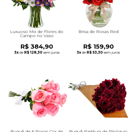
Luxuoso Mix de Flores do
Brisa de Rosas Red
Campo no Vaso
R$ 384,90
R$ 159,90
3x
de
R$ 128,30
sem juros
3x
de
R$ 53,30
sem juros
Buquê de 6 Rosas Cor de
Buquê Partitura de Pinóquio