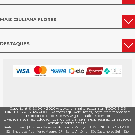
MAIS GIULIANA FLORES
DESTAQUES
Copyright © 2000 - ­2026 www.giulianaflores.com.br, TODOS OS
DIREITOS RESERVADOS. As fotos aqui veiculadas, logotipo e marca são
de propriedade do site www.giulianaflores.com.br
É vetada a sua reprodução, total ou parcial, sem a expressa autorização da
administradora do site.
Giuliana Flores
|
Giuliana Comércio de Flores e Arranjos LTDA
| CNPJ: 67.389.718/0001­
92 |
Endereço: Rua Monte Alegre, 127
– Santo Antônio –
São Caetano do Sul
–
São