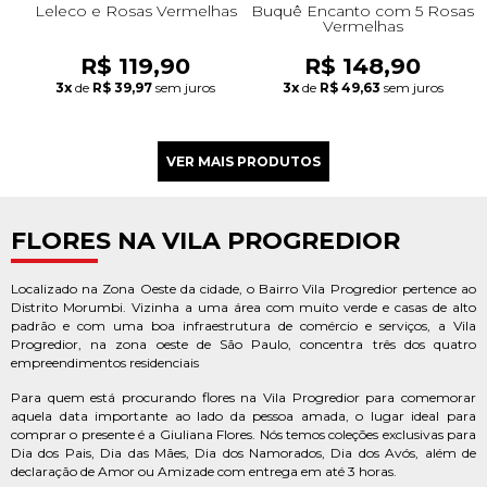
Leleco e Rosas Vermelhas
Buquê Encanto com 5 Rosas
Vermelhas
R$ 119,90
R$ 148,90
3x
de
R$ 39,97
sem juros
3x
de
R$ 49,63
sem juros
FLORES NA VILA PROGREDIOR
Localizado na Zona Oeste da cidade, o Bairro Vila Progredior pertence ao
Distrito Morumbi. Vizinha a uma área com muito verde e casas de alto
padrão e com uma boa infraestrutura de comércio e serviços, a Vila
Progredior, na zona oeste de São Paulo, concentra três dos quatro
empreendimentos residenciais
Para quem está procurando flores na Vila Progredior para comemorar
aquela data importante ao lado da pessoa amada, o lugar ideal para
comprar o presente é a Giuliana Flores. Nós temos coleções exclusivas para
Dia dos Pais, Dia das Mães, Dia dos Namorados, Dia dos Avós, além de
declaração de Amor ou Amizade com entrega em até 3 horas.