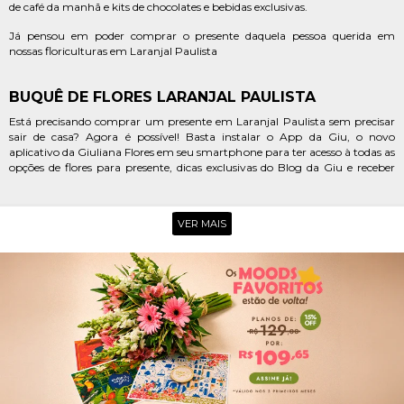
de café da manhã e kits de chocolates e bebidas exclusivas.
Já pensou em poder comprar o presente daquela pessoa querida em
nossas floriculturas em Laranjal Paulista
BUQUÊ DE FLORES LARANJAL PAULISTA
Está precisando comprar um presente em Laranjal Paulista sem precisar
sair de casa? Agora é possível! Basta instalar o App da Giu, o novo
aplicativo da Giuliana Flores em seu smartphone para ter acesso à todas as
opções de flores para presente, dicas exclusivas do Blog da Giu e receber
avisos sempre que houver promoções e lançamentos. Ficou muito mais
fácil, não é mesmo?
VER MAIS
Está procurando uma floricultura online no centro de Laranjal Paulista
para poder fazer uma surpresinha delicada para aquela amiga querida?
Então você precisa conhecer as coleções da Giuliana Flores. Nós temos
lindos arranjos de girassol, astromélias e flores do campo que são perfeitas
para encantar, emocionar e ainda levar o delicioso aroma do campo para a
casa da pessoa homenageada. Aproveite!
Aquela pessoa especial está celebrando uma grande conquista e você est
em busca de uma floricultura online em Laranjal Paulista para enviar um
mimo para ela? Uma ótima escolha é a Giuliana Flores. Além da grande
variedade de cestas e flores para presente, você encontra uma série de
mimos como kits com perfumes, joias, pelúcias e muito mais. E tudo isso