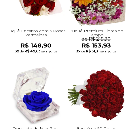
Buquê Encanto com 5 Rosas
Buquê Premium Flores do
Vermelhas
Campo
de R$ 219,90
R$ 148,90
R$ 153,93
3x
de
R$ 49,63
sem juros
3x
de
R$ 51,31
sem juros
Diamante de Mini Rosa
Buquê de 50 Rosas