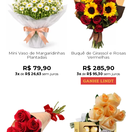
+Presentes com Flores
+Presentes por Ocasião
+Presentes para Família
+Presentes para Todos
+Tipo de Cesta
+Tipos de Buquês
+Tipos de Arranjos
+Tipos de Flores
+Por Cores
+Cidades do Sul
+Cidades do Sudeste
+Cidades do Norte
+Cidades do Nordeste
Mini Vaso de Margaridinhas
Buquê de Girassol e Rosas
Plantadas
Vermelhas
R$ 79,90
R$ 285,90
3x
de
R$ 26,63
sem juros
3x
de
R$ 95,30
sem juros