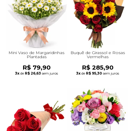
+Presentes com Flores
+Presentes por Ocasião
+Presentes para Família
+Presentes para Todos
+Tipo de Cesta
+Tipos de Buquês
+Tipos de Arranjos
+Tipos de Flores
+Por Cores
+Cidades do Sul
+Cidades do Sudeste
+Cidades do Norte
+Cidades do Nordeste
Mini Vaso de Margaridinhas
Buquê de Girassol e Rosas
Plantadas
Vermelhas
R$ 79,90
R$ 285,90
3x
de
R$ 26,63
sem juros
3x
de
R$ 95,30
sem juros