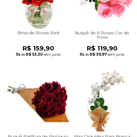
Brisa de Rosas Red
Buquê de 6 Rosas Cor de
Rosa
R$ 159,90
R$ 119,90
3x
de
R$ 53,30
sem juros
3x
de
R$ 39,97
sem juros
Buquê Partitura de Pinóquio
Mini Orquídea Rara Branca