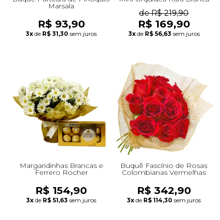
Marsala
de R$ 219,90
R$ 93,90
R$ 169,90
3x
de
R$ 31,30
sem juros
3x
de
R$ 56,63
sem juros
Margaridinhas Brancas e
Buquê Fascínio de Rosas
Ferrero Rocher
Colombianas Vermelhas
R$ 154,90
R$ 342,90
3x
de
R$ 51,63
sem juros
3x
de
R$ 114,30
sem juros