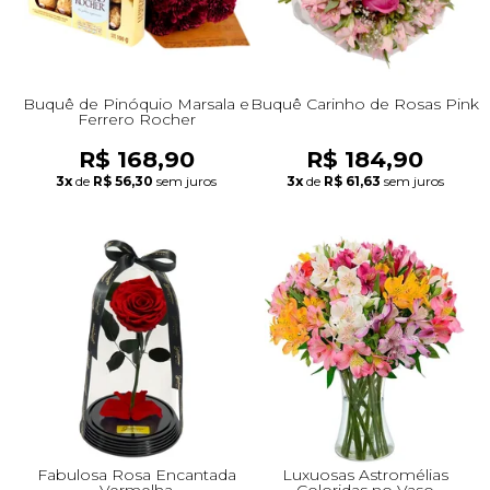
Buquê de Pinóquio Marsala e
Buquê Carinho de Rosas Pink
Ferrero Rocher
R$ 168,90
R$ 184,90
3x
de
R$ 56,30
sem juros
3x
de
R$ 61,63
sem juros
Fabulosa Rosa Encantada
Luxuosas Astromélias
Vermelha
Coloridas no Vaso