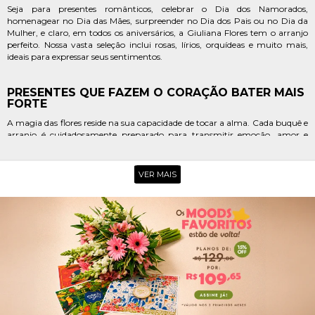
Seja para presentes românticos, celebrar o Dia dos Namorados,
homenagear no Dia das Mães, surpreender no Dia dos Pais ou no Dia da
Mulher, e claro, em todos os aniversários, a Giuliana Flores tem o arranjo
perfeito. Nossa vasta seleção inclui rosas, lírios, orquídeas e muito mais,
ideais para expressar seus sentimentos.
PRESENTES QUE FAZEM O CORAÇÃO BATER MAIS
FORTE
A magia das flores reside na sua capacidade de tocar a alma. Cada buquê e
arranjo é cuidadosamente preparado para transmitir emoção, amor e
carinho, criando momentos inesquecíveis e fortalecendo laços em
Itapecerica da Serra.
VER MAIS
OPÇÕES PARA CELEBRAR, AGRADECER E
ACOLHER
De buquês vibrantes para celebrar conquistas a arranjos delicados para
expressar gratidão ou conforto, nossa floricultura em Itapecerica da Serra
oferece a escolha ideal. Transforme um dia comum em uma memória
especial com a beleza natural das flores.
POR QUE ESCOLHER A GIULIANA
FLORES EM ITAPECERICA DA SERRA