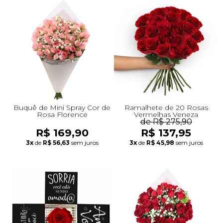
Buquê de Mini Spray Cor de
Ramalhete de 20 Rosas
Rosa Florence
Vermelhas Veneza
de R$ 275,90
R$ 169,90
R$ 137,95
3x
de
R$ 56,63
sem juros
3x
de
R$ 45,98
sem juros