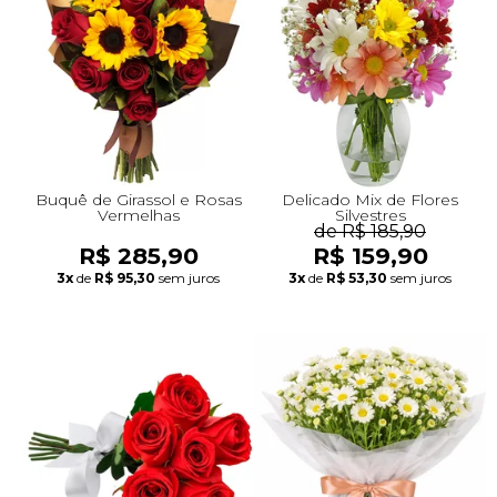
+Presentes com Flores
+Presentes por Ocasião
+Presentes para Família
+Presentes para Todos
+Tipo de Cesta
+Tipos de Buquês
+Tipos de Arranjos
+Tipos de Flores
+Por Cores
+Cidades do Sul
+Cidades do Sudeste
+Cidades do Norte
+Cidades do Nordeste
Buquê de Girassol e Rosas
Delicado Mix de Flores
Vermelhas
Silvestres
de R$ 185,90
R$ 285,90
R$ 159,90
3x
de
R$ 95,30
sem juros
3x
de
R$ 53,30
sem juros