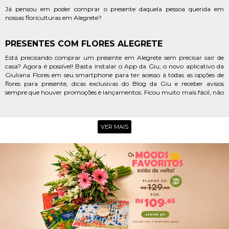
Já pensou em poder comprar o presente daquela pessoa querida em
nossas floriculturas em Alegrete?
PRESENTES COM FLORES ALEGRETE
Está precisando comprar um presente em Alegrete sem precisar sair de
casa? Agora é possível! Basta instalar o App da Giu, o novo aplicativo da
Giuliana Flores em seu smartphone para ter acesso à todas as opções de
flores para presente, dicas exclusivas do Blog da Giu e receber avisos
sempre que houver promoções e lançamentos. Ficou muito mais fácil, não
é mesmo?
Para aqueles que buscam uma floricultura on-line no centro de Alegrete
para poder fazer uma surpresinha delicada para aquela amiga querida,
VER MAIS
nós temos lindos arranjos de girassol, astromélias e
Flores do Campo
que
são perfeitas para encantar, emocionar e ainda levar o delicioso aroma do
campo para a casa da pessoa homenageada. Aproveite!
Aquela pessoa especial está celebrando uma grande conquista e você est
em busca de uma floricultura online em Alegrete para enviar um mimo
para ela? Uma ótima escolha é a Giuliana Flores. Além da grande
variedade de cestas e flores para presente, você encontra uma série de
mimos como kits com perfumes, joias, pelúcias e muito mais. E tudo isso
com um sistema de entregas rápidas.