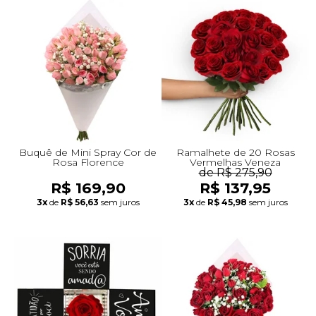
Buquê de Mini Spray Cor de
Ramalhete de 20 Rosas
Rosa Florence
Vermelhas Veneza
de R$ 275,90
R$ 169,90
R$ 137,95
3x
de
R$ 56,63
sem juros
3x
de
R$ 45,98
sem juros