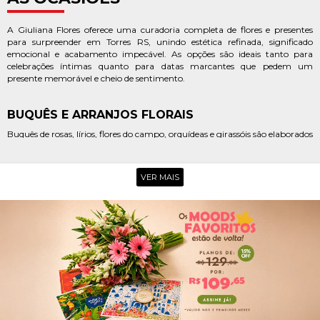
A Giuliana Flores oferece uma curadoria completa de flores e presentes
para surpreender em Torres RS, unindo estética refinada, significado
emocional e acabamento impecável. As opções são ideais tanto para
celebrações íntimas quanto para datas marcantes que pedem um
presente memorável e cheio de sentimento.
BUQUÊS E ARRANJOS FLORAIS
Buquês de rosas, lírios, flores do campo, orquídeas e girassóis são elaborados
por floristas experientes, com equilíbrio de cores, frescor e harmonia em
cada composição. São escolhas perfeitas para aniversários, pedidos de
desculpas, declarações de amor, homenagens e momentos especiais à
VER MAIS
beira-mar.
CESTAS E KITS COMEMORATIVOS
Cestas com chocolates, vinhos, espumantes, pelúcias e itens especiais
complementam o presente com charme e sofisticação. Uma opção
acolhedora para surpreender em Torres, cidade que combina natureza,
romance e experiências inesquecíveis.
POR QUE ESCOLHER A GIULIANA
FLORES EM TORRES RS