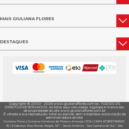
PORTO ALEGRE
CAIXIAS DO SUL
CANOAS
OUTRAS CIDADES
PELOTAS
SANTA MARIA
DO RIO GRANDE
MAIS GIULIANA FLORES
DO SUL
DESTAQUES
Copyright © 2000 - ­2026 www.giulianaflores.com.br, TODOS OS
DIREITOS RESERVADOS. As fotos aqui veiculadas, logotipo e marca são
de propriedade do site www.giulianaflores.com.br
É vetada a sua reprodução, total ou parcial, sem a expressa autorização da
administradora do site.
Giuliana Flores
|
Giuliana Comércio de Flores e Arranjos LTDA
| CNPJ: 67.389.718/0001­
92 |
Endereço: Rua Monte Alegre, 127
– Santo Antônio –
São Caetano do Sul
–
São