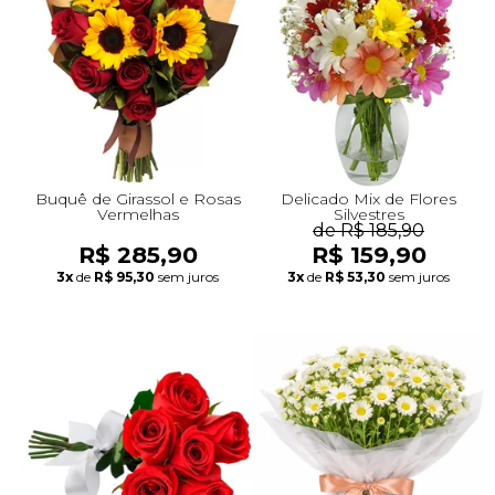
+Presentes com Flores
+Presentes por Ocasião
+Presentes para Família
+Presentes para Todos
+Tipo de Cesta
+Tipos de Buquês
+Tipos de Arranjos
+Tipos de Flores
+Por Cores
+Cidades do Sul
+Cidades do Sudeste
+Cidades do Norte
+Cidades do Nordeste
Buquê de Girassol e Rosas
Delicado Mix de Flores
Vermelhas
Silvestres
de R$ 185,90
R$ 285,90
R$ 159,90
3x
de
R$ 95,30
sem juros
3x
de
R$ 53,30
sem juros