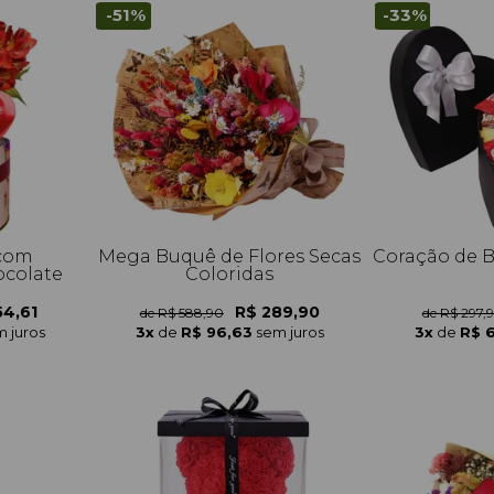
-51%
-33%
 com
Mega Buquê de Flores Secas
Coração de 
ocolate
Coloridas
54,61
R$ 289,90
de R$ 588,90
de R$ 297,
 juros
3x
de
R$ 96,63
sem juros
3x
de
R$ 