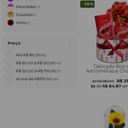
-10%
Mescladas
(1)
Dourado
(2)
Vinho
(1)
Preço
Até R$ 80,00
(86)
R$ 80,00 à R$ 120,00
(48)
Delicado Box
Astromélias e Ch
R$ 120,00 à R$ 170,00
(75)
Acima de R$170,00
(260)
R$ 2
de R$ 282,90
3x
de
R$ 84,87
sem