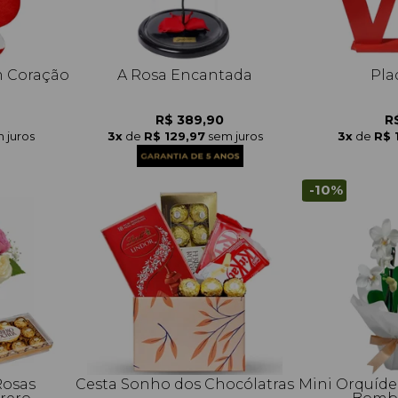
m Coração
A Rosa Encantada
Pla
R$ 389,90
R
 juros
3x
de
R$ 129,97
sem juros
3x
de
R$ 
-10%
Rosas
Cesta Sonho dos Chocólatras
Mini Orquíde