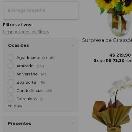
Entrega Amanh
Filtros ativos:
Limpar todos os filtros
Surpresa de Girassó
Ocasiões
R$ 219,90
Agradecimento
(81)
3x
de
R$ 73,30
sem
Amizade
(132)
Aniversário
(42)
Boa Sorte
(10)
Condolências
(25)
Desculpas
(1)
Ver mais
Presentes