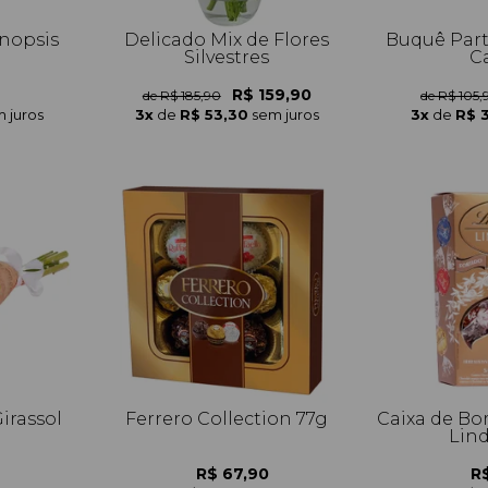
nopsis
Delicado Mix de Flores
Buquê Part
Silvestres
C
R$ 159,90
de R$ 185,90
de R$ 105,
 juros
3x
de
R$ 53,30
sem juros
3x
de
R$ 
irassol
Ferrero Collection 77g
Caixa de Bo
Lin
R$ 67,90
R$