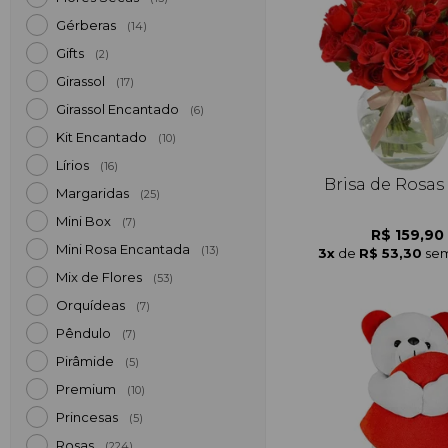
Gérberas
(14)
Gifts
(2)
Girassol
(17)
Girassol Encantado
(6)
Kit Encantado
(10)
Lírios
(16)
Brisa de Rosas
Margaridas
(25)
Mini Box
(7)
R$ 159,90
Mini Rosa Encantada
(13)
3x
de
R$ 53,30
sem
Mix de Flores
(53)
Orquídeas
(7)
Pêndulo
(7)
Pirâmide
(5)
Premium
(10)
Princesas
(5)
Rosas
(224)