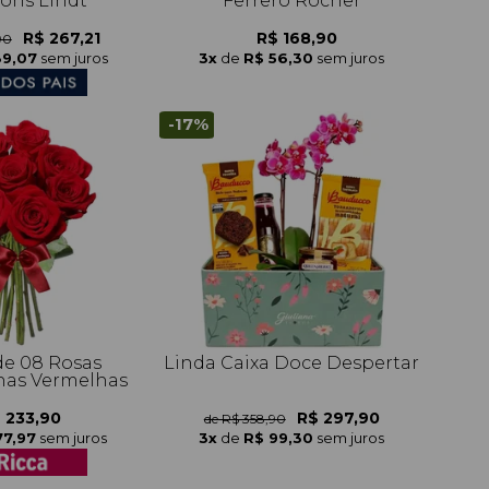
ns Lindt
Ferrero Rocher
R$ 267,21
R$ 168,90
90
89,07
sem juros
3x
de
R$ 56,30
sem juros
-17%
e 08 Rosas
Linda Caixa Doce Despertar
as Vermelhas
 233,90
R$ 297,90
de R$ 358,90
77,97
sem juros
3x
de
R$ 99,30
sem juros