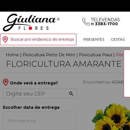
TELEVENDAS
3383-1700
11
Buscar por endereço de entrega
PRESENTES
CESTAS
Home
|
Floricultura Perto De Mim
|
Floricultura Piauí
|
Floric
FLORICULTURA AMARANTE
Encontramos
40/469
p
Onde será a entrega?
Escolher data de entrega
Entrega Hoje