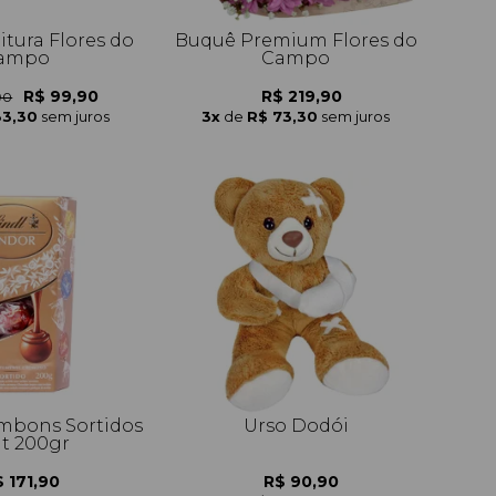
itura Flores do
Buquê Premium Flores do
ampo
Campo
R$ 99,90
R$ 219,90
90
33,30
sem juros
3x
de
R$ 73,30
sem juros
mbons Sortidos
Urso Dodói
dt 200gr
 171,90
R$ 90,90