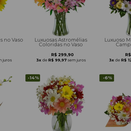
is no Vaso
Luxuosas Astromélias
Luxuoso Mi
Coloridas no Vaso
Campo
R$ 299,90
R$
 juros
3x
de
R$ 99,97
sem juros
3x
de
R$ 1
-14%
-6%