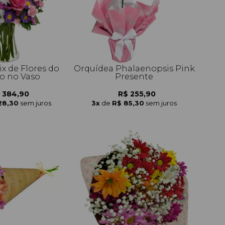
x de Flores do
Orquídea Phalaenopsis Pink
 no Vaso
Presente
 384,90
R$ 255,90
28,30
sem juros
3x
de
R$ 85,30
sem juros