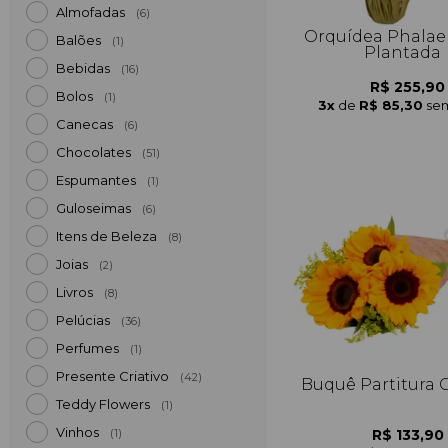
Almofadas
(6)
Orquídea Phalae
Balões
(1)
Plantada
Bebidas
(16)
R$ 255,90
Bolos
(1)
3x
de
R$ 85,30
sem
Canecas
(6)
Chocolates
(51)
Espumantes
(1)
Guloseimas
(6)
Itens de Beleza
(8)
Joias
(2)
Livros
(8)
Pelúcias
(36)
Perfumes
(1)
Presente Criativo
(42)
Buquê Partitura G
Teddy Flowers
(1)
Vinhos
R$ 133,90
(1)