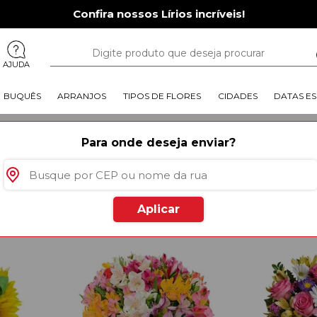
Confira nossos Lírios incríveis!
AJUDA
BUQUÊS
ARRANJOS
TIPOS DE FLORES
CIDADES
DATAS ES
ultura Amarante
Para onde deseja enviar?
rodutos
especiais para você
Aplicar
Mais Vendido