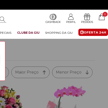
0
CASHBACK
PERFIL
PEDIDOS
OFERTA 24H
PECIAIS
CLUBE DA GIU
SHOPPING DA GIU
Maior Preço
Menor Preço