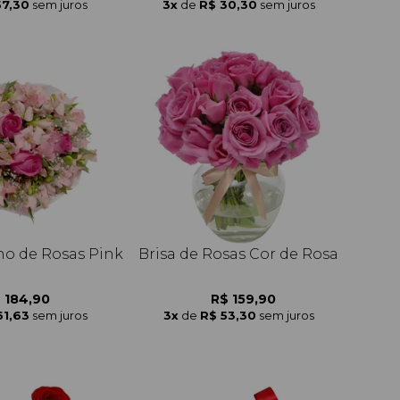
57,30
sem juros
3x
de
R$ 30,30
sem juros
o de Rosas Pink
Brisa de Rosas Cor de Rosa
 184,90
R$ 159,90
61,63
sem juros
3x
de
R$ 53,30
sem juros