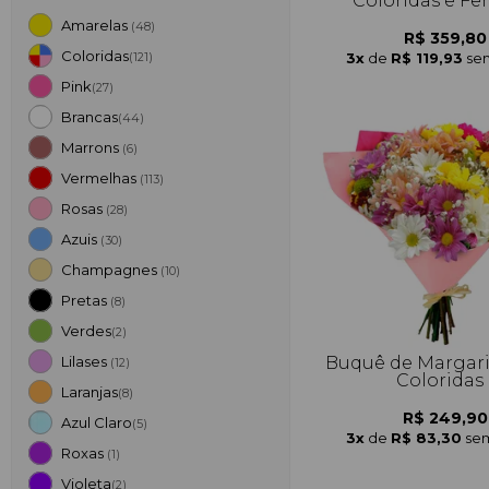
Coloridas e Fe
Amarelas
(48)
R$ 359,80
Coloridas
3x
de
R$ 119,93
sem
(121)
Pink
(27)
Brancas
(44)
Marrons
(6)
Vermelhas
(113)
Rosas
(28)
Azuis
(30)
Champagnes
(10)
Pretas
(8)
Verdes
(2)
Buquê de Margar
Lilases
(12)
Coloridas
Laranjas
(8)
R$ 249,90
Azul Claro
(5)
3x
de
R$ 83,30
sem
Roxas
(1)
Violeta
(2)