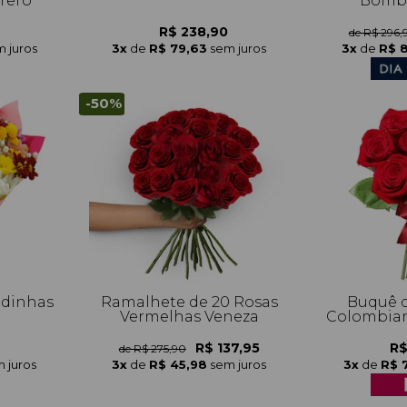
rrero
Bombo
R$ 238,90
de R$ 296,
 juros
3x
de
R$ 79,63
sem juros
3x
de
R$ 
-50%
idinhas
Ramalhete de 20 Rosas
Buquê d
Vermelhas Veneza
Colombian
R$ 137,95
R$
de R$ 275,90
 juros
3x
de
R$ 45,98
sem juros
3x
de
R$ 