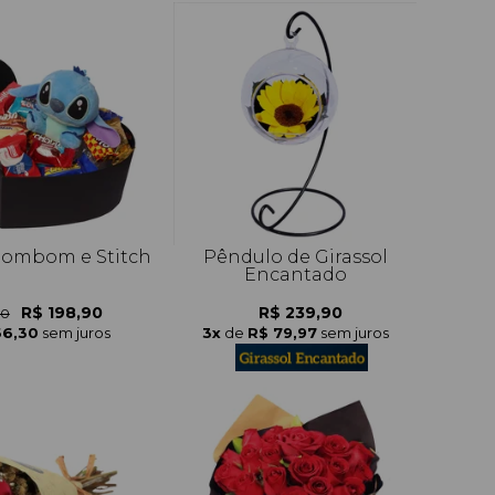
Bombom e Stitch
Pêndulo de Girassol
Encantado
R$ 198,90
R$ 239,90
90
66,30
sem juros
3x
de
R$ 79,97
sem juros