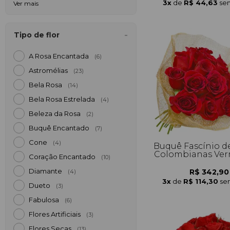
3x
de
R$ 44,63
sem
Ver mais
Tipo de flor
A Rosa Encantada
(6)
Astromélias
(23)
Bela Rosa
(14)
Bela Rosa Estrelada
(4)
Beleza da Rosa
(2)
Buquê Encantado
(7)
Cone
(4)
Buquê Fascínio d
Colombianas Ver
Coração Encantado
(10)
Diamante
R$ 342,90
(4)
3x
de
R$ 114,30
se
Dueto
(3)
Fabulosa
(6)
Flores Artificiais
(3)
Flores Secas
(13)