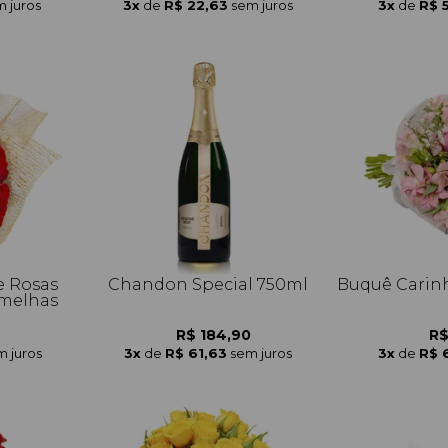
 juros
3x
de
R$ 22,63
sem juros
3x
de
R$ 
e Rosas
Chandon Special 750ml
Buquê Carinh
melhas
R$ 184,90
R$
m juros
3x
de
R$ 61,63
sem juros
3x
de
R$ 