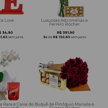
ca Love
Luxuosas Astromélias e
Ferrero Rocher
$ 34,90
R$ 391,90
11,63
sem juros
3x
de
R$ 130,63
sem juros
a Rara e Caixa de
Buquê de Pinóquio Marsala e