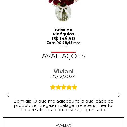
Brisa de
Pinóquios
Marsala e
R$ 145,90
Gypsophila
3x
de
R$ 48,63
sem
juros
AVALIAÇÕES
Viviani
27/12/2024
Bom dia, O que me agradou foi a qualidade do
produto, entrega,embalagem e atendimento.
Fiquei satisfeita com o serviço prestado.