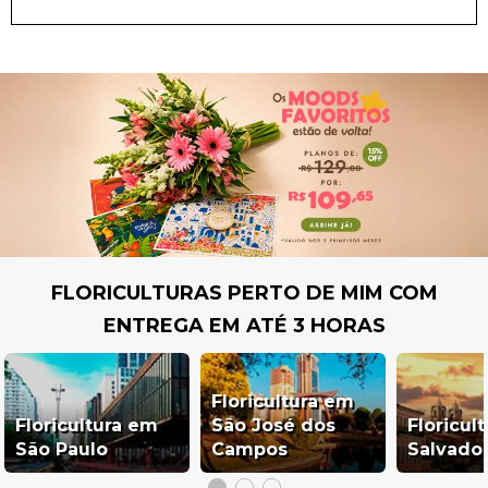
FLORICULTURAS PERTO DE MIM COM
ENTREGA EM ATÉ 3 HORAS
Floricultura em
Floricultura em
São José dos
Floricul
São Paulo
Campos
Salvado