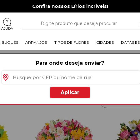
Confira nossos Lírios incríveis!
AJUDA
BUQUÊS
ARRANJOS
TIPOS DE FLORES
CIDADES
DATAS ES
ltura Redenção
Para onde deseja enviar?
Você tem uma amiga que mora 
com os mimos em lembranças da 
plantadas, cestas de café da ma
seleção especial de presentes 
3 horas. Está linda.
Leia mais
Aplicar
rodutos
especiais para você
Mais Vendido