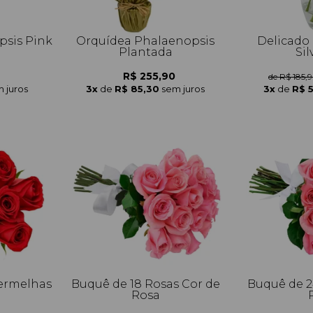
psis Pink
Orquídea Phalaenopsis
Delicado 
Plantada
Sil
R$ 255,90
de R$ 185,
 juros
3x
de
R$ 85,30
sem juros
3x
de
R$ 
Vermelhas
Buquê de 18 Rosas Cor de
Buquê de 2
Rosa