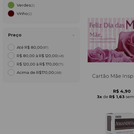
Verdes
(2)
Vinho
(2)
Preço
Até R$ 80,00
(87)
R$ 80,00 à R$ 120,00
(48)
R$ 120,00 à R$ 170,00
(71)
Acima de R$170,00
(268)
Cartão Mãe Insp
R$ 4,90
3x
de
R$ 1,63
sem 