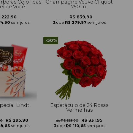
érberas Coloridas
Champagne Veuve Cliquot
i de Você
750 ml
 222,90
R$ 839,90
74,30
sem juros
3x
de
R$ 279,97
sem juros
-50%
pecial Lindt
Espetáculo de 24 Rosas
Vermelhas
R$ 295,90
R$ 331,95
90
de R$ 663,90
98,63
sem juros
3x
de
R$ 110,65
sem juros