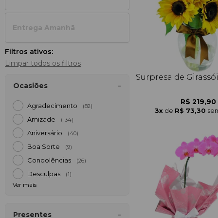
Entrega Amanh
Filtros ativos:
Limpar todos os filtros
Surpresa de Girassó
Ocasiões
R$ 219,90
Agradecimento
(82)
3x
de
R$ 73,30
sem
Amizade
(134)
Aniversário
(40)
Boa Sorte
(9)
Condolências
(26)
Desculpas
(1)
Ver mais
Presentes