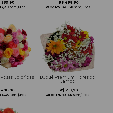
 339,90
R$ 498,90
13,30
sem juros
3x
de
R$ 166,30
sem juros
 Rosas Coloridas
Buquê Premium Flores do
Campo
 498,90
R$ 219,90
66,30
sem juros
3x
de
R$ 73,30
sem juros