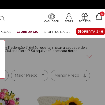
0
CASHBACK
PERFIL
PEDIDOS
OFERTA 24H
PECIAIS
CLUBE DA GIU
SHOPPING DA GIU
em Redenção ? Então, que tal matar a saudade dela
Giuliana Flores? Sá aqui você encontra flores
nhã e buquês de flores para todos os gostos. Veja a
da nossa floricultura em Redenção com entrega em até
Maior Preço
Menor Preço