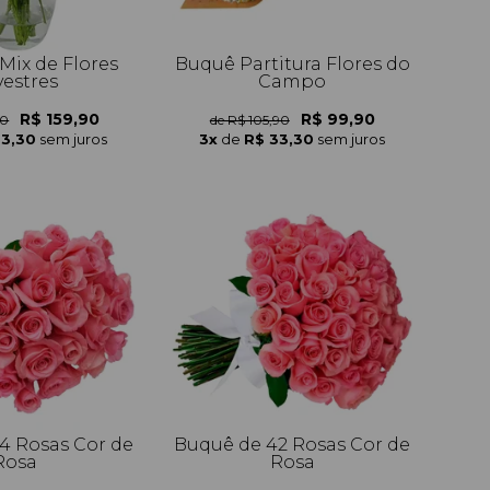
Mix de Flores
Buquê Partitura Flores do
vestres
Campo
R$ 159,90
R$ 99,90
90
de R$ 105,90
53,30
sem juros
3x
de
R$ 33,30
sem juros
4 Rosas Cor de
Buquê de 42 Rosas Cor de
Rosa
Rosa