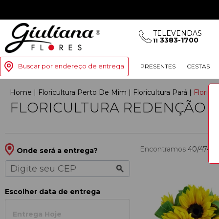
TELEVENDAS
3383-1700
11
Buscar por endereço de entrega
PRESENTES
CESTAS
Home
|
Floricultura Perto De Mim
|
Floricultura Par
|
Floricu
FLORICULTURA REDENÇÃO
Encontramos
40/474
p
Onde será a entrega?
Escolher data de entrega
Entrega Hoje