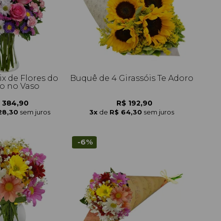
x de Flores do
Buquê de 4 Girassóis Te Adoro
 no Vaso
 384,90
R$ 192,90
28,30
sem juros
3x
de
R$ 64,30
sem juros
-6%