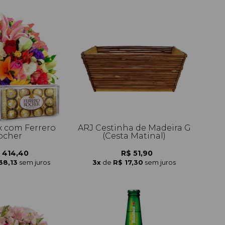
 com Ferrero
ARJ Cestinha de Madeira G
ocher
(Cesta Matinal)
 414,40
R$ 51,90
38,13
sem juros
3x
de
R$ 17,30
sem juros