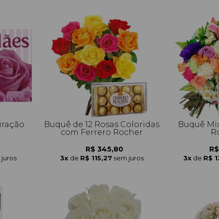
iração
Buquê de 12 Rosas Coloridas
Buquê Mix
com Ferrero Rocher
R
R$ 345,80
R$
juros
3x
de
R$ 115,27
sem juros
3x
de
R$ 1