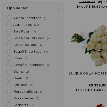
R$ 5
de R$ 119,90
3x
de
R$ 19,97
sem
Tipo de flor
A Rosa Encantada
(6)
Astromélias
(23)
Bela Rosa
(17)
Bela Rosa Estrelada
(4)
Beleza da Rosa
(2)
Buquê Encantado
(4)
Cone
(4)
Coração Encantado
(10)
Diamante
(4)
Buquê de 24 Rosas
Dueto
(3)
Fabulosa
R$ 339,90
(6)
3x
de
R$ 113,30
sem
Flores Artificiais
(3)
Flores Secas
(8)
Gérberas
(12)