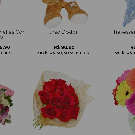
élias Cor
Urso Dodói
Travesse
so
9,90
R$ 90,90
R
 juros
3x
de
R$ 30,30
sem juros
3x
de
R$ 