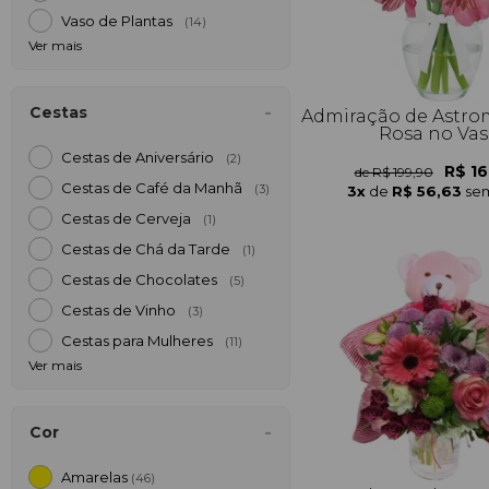
Vaso de Plantas
(14)
Ver mais
Cestas
Admiração de Astrom
Rosa no Va
Cestas de Aniversário
(2)
R$ 16
de R$ 199,90
Cestas de Café da Manh
3x
de
R$ 56,63
sem
(3)
Cestas de Cerveja
(1)
Cestas de Chá da Tarde
(1)
Cestas de Chocolates
(5)
Cestas de Vinho
(3)
Cestas para Mulheres
(11)
Ver mais
Cor
Amarelas
(46)