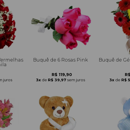
Vermelhas
Buquê de 6 Rosas Pink
Buquê de Gé
ila
R$ 119,90
R$
m juros
3x
de
R$ 39,97
sem juros
3x
de
R$ 