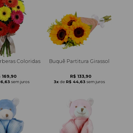
rberas Coloridas
Buquê Partitura Girassol
 169,90
R$ 133,90
56,63
sem juros
3x
de
R$ 44,63
sem juros