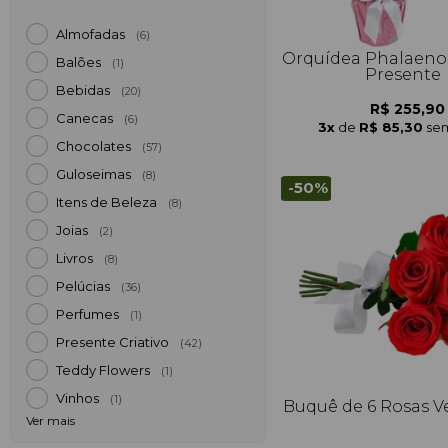
Almofadas
(6)
Orquídea Phalaeno
Balões
(1)
Presente
Bebidas
(20)
R$ 255,90
Canecas
(6)
3x
de
R$ 85,30
sem
Chocolates
(57)
Guloseimas
(8)
-50%
Itens de Beleza
(8)
Joias
(2)
Livros
(8)
Pelúcias
(36)
Perfumes
(1)
Presente Criativo
(42)
Teddy Flowers
(1)
Vinhos
(1)
Buquê de 6 Rosas 
Ver mais