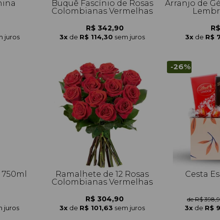
nina
Buquê Fascínio de Rosas
Arranjo de G
Colombianas Vermelhas
Lembre
R$ 342,90
R$
 juros
3x
de
R$ 114,30
sem juros
3x
de
R$ 
-26%
 750ml
Ramalhete de 12 Rosas
Cesta Es
Colombianas Vermelhas
R$ 304,90
de R$ 398,
 juros
3x
de
R$ 101,63
sem juros
3x
de
R$ 