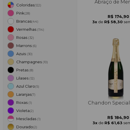
Abraço de Me
Coloridas
(122)
Pink
(28)
R$ 174,90
Brancas
3x
de
R$ 58,30
sem
(44)
Vermelhas
(114)
Rosas
(32)
Marrons
(6)
Azuis
(30)
Champagnes
(10)
Pretas
(8)
Lilases
(12)
Azul Claro
(5)
Laranjas
(7)
Chandon Special
Roxas
(1)
Violeta
(2)
R$ 184,90
Mescladas
(1)
3x
de
R$ 61,63
sem
Dourado
(2)