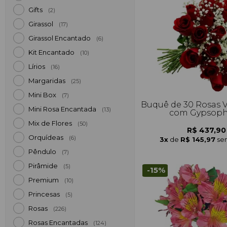
Gifts
(2)
Girassol
(17)
Girassol Encantado
(6)
Kit Encantado
(10)
Lírios
(16)
Margaridas
(25)
Mini Box
(7)
Buquê de 30 Rosas 
Mini Rosa Encantada
(13)
com Gypsoph
Mix de Flores
(50)
R$ 437,90
Orquídeas
(6)
3x
de
R$ 145,97
se
Pêndulo
(7)
Pirâmide
(5)
-15%
Premium
(10)
Princesas
(5)
Rosas
(226)
Rosas Encantadas
(124)