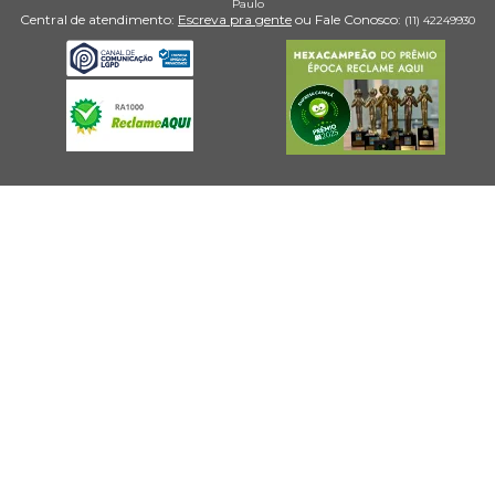
Paulo
Central de atendimento:
Escreva pra gente
ou Fale Conosco:
(11) 4224­9930