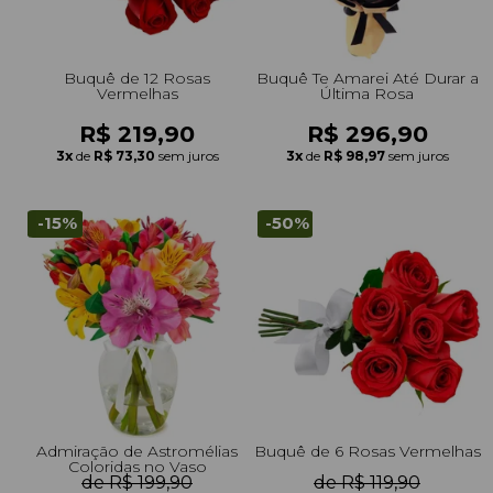
Buquê de 12 Rosas
Buquê Te Amarei Até Durar a
Vermelhas
Última Rosa
R$ 219,90
R$ 296,90
3x
de
R$ 73,30
sem juros
3x
de
R$ 98,97
sem juros
-15%
-50%
Admiração de Astromélias
Buquê de 6 Rosas Vermelhas
Coloridas no Vaso
de R$ 199,90
de R$ 119,90