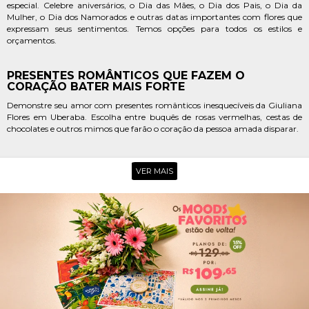
especial. Celebre aniversários, o Dia das Mães, o Dia dos Pais, o Dia da
Mulher, o Dia dos Namorados e outras datas importantes com flores que
expressam seus sentimentos. Temos opções para todos os estilos e
orçamentos.
PRESENTES ROMÂNTICOS QUE FAZEM O
CORAÇÃO BATER MAIS FORTE
Demonstre seu amor com presentes românticos inesquecíveis da Giuliana
Flores em Uberaba. Escolha entre buquês de rosas vermelhas, cestas de
chocolates e outros mimos que farão o coração da pessoa amada disparar.
FLORES PARA CELEBRAR, AGRADECER E ACOLHER
VER MAIS
As flores são a forma perfeita de expressar seus sentimentos. Envie um
lindo buquê para celebrar uma conquista, agradecer um favor ou acolher
alguém em um momento difícil. A Giuliana Flores tem opções para todas
as situações.
POR QUE ESCOLHER A GIULIANA
FLORES EM UBERABA
A Giuliana Flores é a sua melhor opção para enviar flores em Uberaba.
Oferecemos uma grande variedade de flores frescas, arranjos exclusivos e