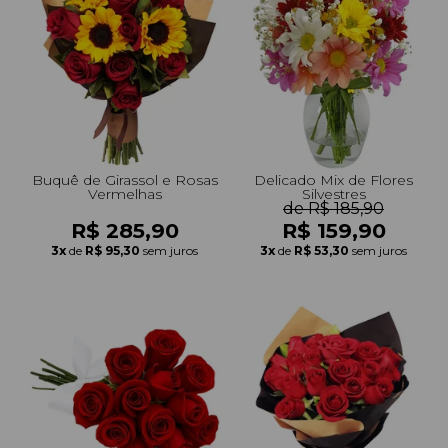
+Presentes com Flores
+Presentes por Ocasião
+Presentes para Família
+Presentes para Todos
+Tipo de Cesta
+Tipos de Buquês
+Tipos de Arranjos
+Tipos de Flores
+Por Cores
+Cidades do Sul
+Cidades do Sudeste
+Cidades do Norte
+Cidades do Nordeste
Buquê de Girassol e Rosas
Delicado Mix de Flores
Vermelhas
Silvestres
de R$ 185,90
R$ 285,90
R$ 159,90
3x
de
R$ 95,30
sem juros
3x
de
R$ 53,30
sem juros