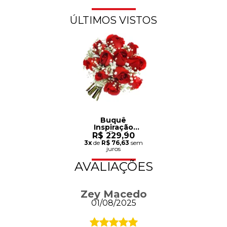
ÚLTIMOS VISTOS
Buquê
Inspiração
Vermelho de 12
R$ 229,90
Rosas
3x
de
R$ 76,63
sem
juros
AVALIAÇÕES
Zey Macedo
01/08/2025