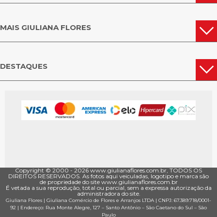
MAIS GIULIANA FLORES
DESTAQUES
Copyright © 2000 - ­2026 www.giulianaflores.com.br, TODOS OS
DIREITOS RESERVADOS. As fotos aqui veiculadas, logotipo e marca são
de propriedade do site www.giulianaflores.com.br
É vetada a sua reprodução, total ou parcial, sem a expressa autorização da
administradora do site.
Giuliana Flores
|
Giuliana Comércio de Flores e Arranjos LTDA
| CNPJ: 67.389.718/0001­
92 |
Endereço: Rua Monte Alegre, 127
– Santo Antônio –
São Caetano do Sul
–
São
Paulo