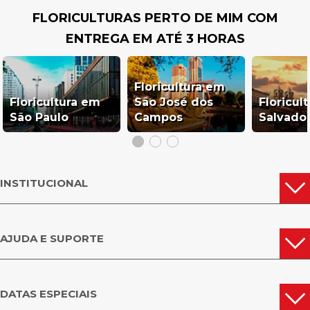
FLORICULTURAS PERTO DE MIM COM
ENTREGA EM ATÉ 3 HORAS
Floricultura em
Floricultura em
São José dos
Floricul
São Paulo
Campos
Salvado
INSTITUCIONAL
AJUDA E SUPORTE
DATAS ESPECIAIS