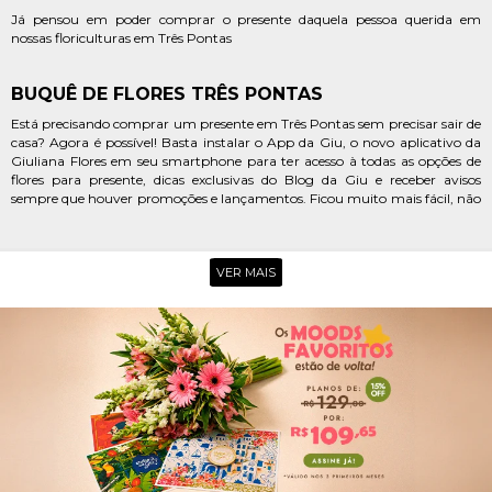
Já pensou em poder comprar o presente daquela pessoa querida em
nossas floriculturas em Três Pontas
BUQUÊ DE FLORES TRÊS PONTAS
Está precisando comprar um presente em Três Pontas sem precisar sair de
casa? Agora é possível! Basta instalar o App da Giu, o novo aplicativo da
Giuliana Flores em seu smartphone para ter acesso à todas as opções de
flores para presente, dicas exclusivas do Blog da Giu e receber avisos
sempre que houver promoções e lançamentos. Ficou muito mais fácil, não
é mesmo?
Está procurando uma floricultura online no centro de Três Pontas para
poder fazer uma surpresinha delicada para aquela amiga querida? Então
VER MAIS
você precisa conhecer as coleções da Giuliana Flores. Nós temos lindos
arranjos de girassol, astromélias e flores do campo que são perfeitas para
encantar, emocionar e ainda levar o delicioso aroma do campo para a casa
da pessoa homenageada. Aproveite!
Aquela pessoa especial está celebrando uma grande conquista e você est
em busca de uma floricultura online em Três Pontas para enviar um
mimo para ela? Uma ótima escolha é a Giuliana Flores. Além da grande
variedade de cestas e flores para presente, você encontra uma série de
mimos como kits com perfumes, joias, pelúcias e muito mais. E tudo isso
com um sistema de entregas rápidas.