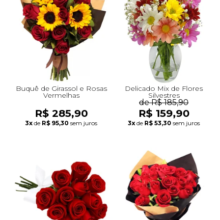
+Presentes com Flores
+Presentes por Ocasião
+Presentes para Família
+Presentes para Todos
+Tipo de Cesta
+Tipos de Buquês
+Tipos de Arranjos
+Tipos de Flores
+Por Cores
+Cidades do Sul
+Cidades do Sudeste
+Cidades do Norte
+Cidades do Nordeste
Buquê de Girassol e Rosas
Delicado Mix de Flores
Vermelhas
Silvestres
de R$ 185,90
R$ 285,90
R$ 159,90
3x
de
R$ 95,30
sem juros
3x
de
R$ 53,30
sem juros