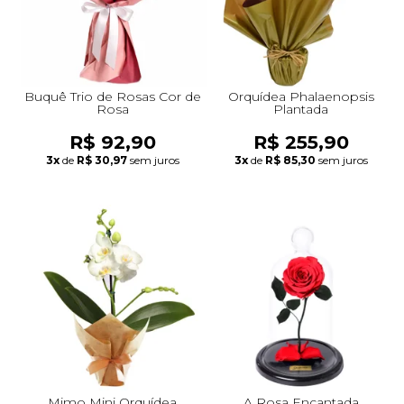
Buquê Trio de Rosas Cor de
Orquídea Phalaenopsis
Rosa
Plantada
R$ 92,90
R$ 255,90
3x
de
R$ 30,97
sem juros
3x
de
R$ 85,30
sem juros
Mimo Mini Orquídea
A Rosa Encantada