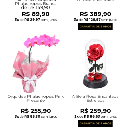
Phalaenopsis Branca
de R$ 149,90
R$ 89,90
R$ 389,90
3x
de
R$ 29,97
sem juros
3x
de
R$ 129,97
sem juros
Orquídea Phalaenopsis Pink
A Bela Rosa Encantada
Presente
Estrelada
R$ 255,90
R$ 259,90
3x
de
R$ 85,30
sem juros
3x
de
R$ 86,63
sem juros