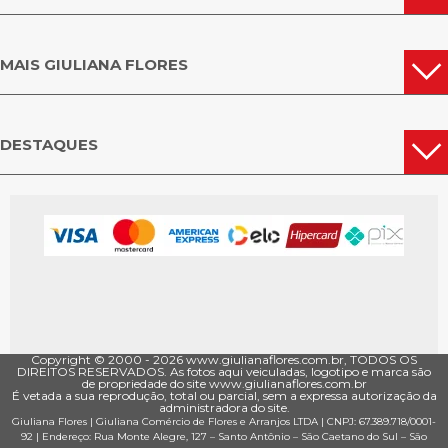
MAIS GIULIANA FLORES
DESTAQUES
Copyright © 2000 - ­2026 www.giulianaflores.com.br, TODOS OS
DIREITOS RESERVADOS. As fotos aqui veiculadas, logotipo e marca são
de propriedade do site www.giulianaflores.com.br
É vetada a sua reprodução, total ou parcial, sem a expressa autorização da
administradora do site.
Giuliana Flores
|
Giuliana Comércio de Flores e Arranjos LTDA
| CNPJ: 67.389.718/0001­
92 |
Endereço: Rua Monte Alegre, 127
– Santo Antônio –
São Caetano do Sul
–
São