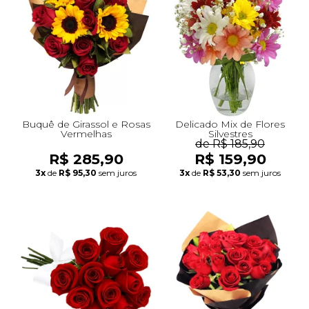
+Presentes com Flores
+Presentes por Ocasião
+Presentes para Família
+Presentes para Todos
+Tipo de Cesta
+Tipos de Buquês
+Tipos de Arranjos
+Tipos de Flores
+Por Cores
+Cidades do Sul
+Cidades do Sudeste
+Cidades do Norte
+Cidades do Nordeste
Buquê de Girassol e Rosas
Delicado Mix de Flores
Vermelhas
Silvestres
de R$ 185,90
R$ 285,90
R$ 159,90
3x
de
R$ 95,30
sem juros
3x
de
R$ 53,30
sem juros