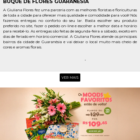
BUQUÊ DE FLORES GUARANÉSIA
A Giuliana Flores fez uma parceria com as melhores floristas e floriculturas
de toda a cidade para oferecer mais qualidade e comodidade para você! Nós
fazemos entregas no conforto do seu lar. Basta escolher seu produto
preferido no site, fazer o pedido on-line e escolher a melhor data e horário
para recebê-lo. As entregas são feitas de segunda-feira a sábado, exceto em
dias de feriado em horário comercial. A Giuliana Flores atende os principais
bairros da cidade de Guaranésia e vai deixar o local muito mais cheio de
cores e aromas florais.
ENTREGA DE FLORES GUARANÉSIA
Além dos kits e cestas, o catálogo oferece os mais belos e ricos buquês e
arranjos de flores. É possível escolher entre diversas opções com rosas,
VER MAIS
orquídeas, astromélias, de diversas cores, girassóis, gérberas, cravos,
margaridas e muito mais! São inúmeras cores e cheiros para você escolher
o que mais te agrada! Escolha os seus arranjos e kits preferidos e peça
agora mesmo suas flores em Guaranésia. Essa é sua chance de adquirir os
produtos da maior floricultura online do país e presentear quem você mais
ama com produtos de qualidade inigualável.
FLORES EM GUARANÉSIA
Uma das datas mais importantes na vida da pessoa amada está chegando
e você ainda não sabe como presenteá-la? Não precisa se preocupar, a