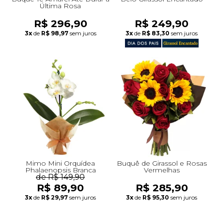
Última Rosa
R$ 296,90
R$ 249,90
3x
de
R$ 98,97
sem juros
3x
de
R$ 83,30
sem juros
Mimo Mini Orquídea
Buquê de Girassol e Rosas
Phalaenopsis Branca
Vermelhas
de R$ 149,90
R$ 89,90
R$ 285,90
3x
de
R$ 29,97
sem juros
3x
de
R$ 95,30
sem juros