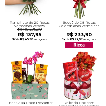
Ramalhete de 20 Rosas
Buquê de 08 Rosas
Vermelhas Veneza
Colombianas Vermelhas
de R$ 275,90
R$ 137,95
R$ 233,90
3x
de
R$ 45,98
sem juros
3x
de
R$ 77,97
sem juros
Linda Caixa Doce Despertar
Delicado Box com
Astromélias e Chocolate