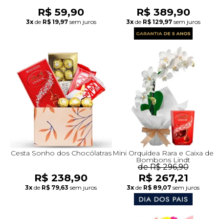
R$ 59,90
R$ 389,90
3x
de
R$ 19,97
sem juros
3x
de
R$ 129,97
sem juros
Cesta Sonho dos Chocólatras
Mini Orquídea Rara e Caixa de
Bombons Lindt
de R$ 296,90
R$ 238,90
R$ 267,21
3x
de
R$ 79,63
sem juros
3x
de
R$ 89,07
sem juros