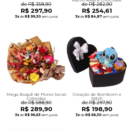
de R$ 358,90
de R$ 282,90
R$ 297,90
R$ 254,61
3x
de
R$ 99,30
sem juros
3x
de
R$ 84,87
sem juros
Mega Buquê de Flores Secas
Coração de Bombom e
Coloridas
Stitch
de R$ 588,90
de R$ 297,90
R$ 289,90
R$ 198,90
3x
de
R$ 96,63
sem juros
3x
de
R$ 66,30
sem juros