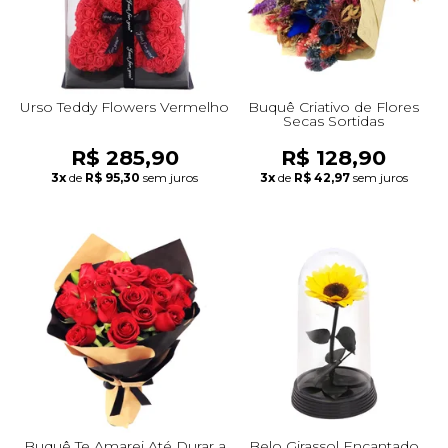
Urso Teddy Flowers Vermelho
Buquê Criativo de Flores
Secas Sortidas
R$ 285,90
R$ 128,90
3x
de
R$ 95,30
sem juros
3x
de
R$ 42,97
sem juros
Buquê Te Amarei Até Durar a
Belo Girassol Encantado