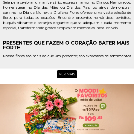
Seja para celebrar um aniversário, expressar amor no Dia dos Namorados,
homenagear no Dia das Mães ou Dia dos Pais, ou ainda demonstrar
carinho no Dia da Mulher, a Giuliana Flores oferece uma vasta seleção de
flores para todas as ocasiões. Encontre presentes românticos perfeitos,
buquês vibrantes e arranjos elegantes que se adequam a cada momento
especial, transformando gestos simples em memórias inesquecíveis.
PRESENTES QUE FAZEM O CORAÇÃO BATER MAIS
FORTE
Nossas flores são mais do que um presente; são expressões de sentimentos
profundos. Com rosas vermelhas que simbolizam paixão, lírios que
representam pureza ou orquídeas que transmitem sofisticação, cada
opção é pensada para tocar o coração e criar momentos de pura felicidade.
VER MAIS
Escolha a Giuliana Flores para presentear com significado em Novo Gama.
OPÇÕES PARA CELEBRAR, AGRADECER E
ACOLHER
A Giuliana Flores tem o buquê ideal para cada emoção. Celebre conquistas,
agradeça a um amigo querido ou acolha alguém que precisa de um gesto
de carinho com nossas flores. Nossa diversidade de arranjos e plantas
atende a todos os gostos e necessidades, garantindo que sua mensagem
seja transmitida com a beleza e a fragrância das melhores flores.