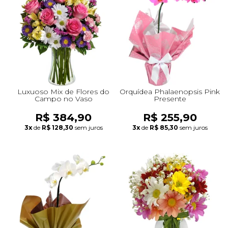
+Presentes com Flores
+Presentes por Ocasião
+Presentes para Família
+Presentes para Todos
+Tipo de Cesta
+Tipos de Buquês
+Tipos de Arranjos
+Tipos de Flores
+Por Cores
+Cidades do Sul
+Cidades do Sudeste
+Cidades do Norte
+Cidades do Nordeste
Luxuoso Mix de Flores do
Orquídea Phalaenopsis Pink
Campo no Vaso
Presente
R$ 384,90
R$ 255,90
3x
de
R$ 128,30
sem juros
3x
de
R$ 85,30
sem juros