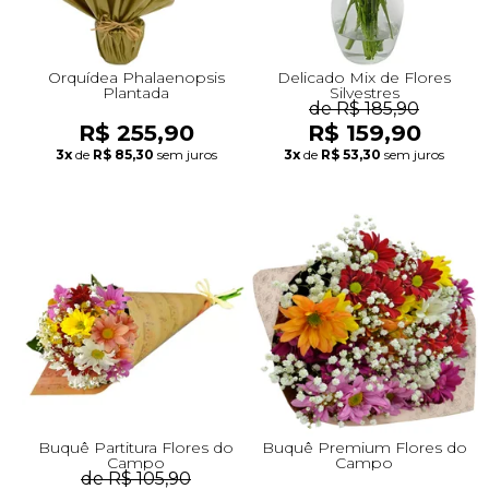
Orquídea Phalaenopsis
Delicado Mix de Flores
Plantada
Silvestres
de R$ 185,90
R$ 255,90
R$ 159,90
3x
de
R$ 85,30
sem juros
3x
de
R$ 53,30
sem juros
Buquê Partitura Flores do
Buquê Premium Flores do
Campo
Campo
de R$ 105,90