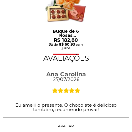
Buque de 6
Rosas
Champanhe e
R$ 182,80
Caixa de
3x
de
R$ 60,93
sem
Chocolate Giu
juros
AVALIAÇÕES
Ana Carolina
27/07/2026
Eu ameiiii o presente. O chocolate é delicioso
também, recomendo provar!