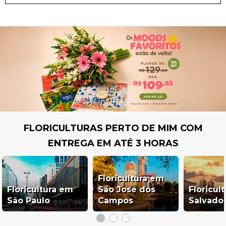
FLORICULTURAS PERTO DE MIM COM
ENTREGA EM ATÉ 3 HORAS
Floricultura em
Floricultura em
São José dos
Floricul
São Paulo
Campos
Salvado