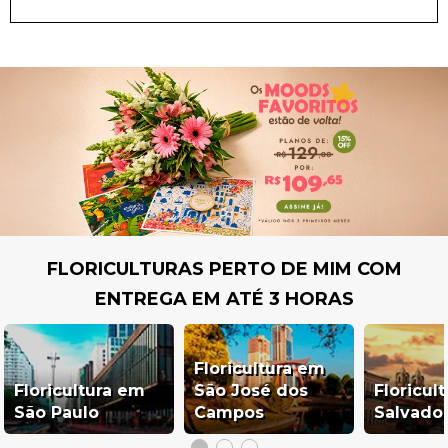
FLORICULTURAS PERTO DE MIM COM
ENTREGA EM ATÉ 3 HORAS
Floricultura em
Floricultura em
São José dos
Floricul
São Paulo
Campos
Salvado