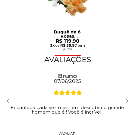
Buquê de 6
Rosas
Champanhe
R$ 119,90
3x
de
R$ 39,97
sem
juros
AVALIAÇÕES
Bruno
07/06/2025
Encantada cada vez mais , em descobrir o grande
homem que é ! Você é incrível .