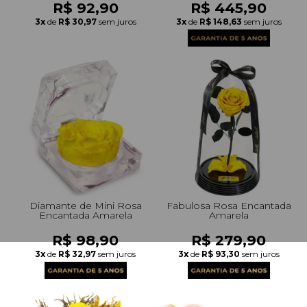
R$ 92,90
R$ 445,90
3x
de
R$ 30,97
sem juros
3x
de
R$ 148,63
sem juros
Diamante de Mini Rosa
Fabulosa Rosa Encantada
Encantada Amarela
Amarela
R$ 98,90
R$ 279,90
3x
de
R$ 32,97
sem juros
3x
de
R$ 93,30
sem juros