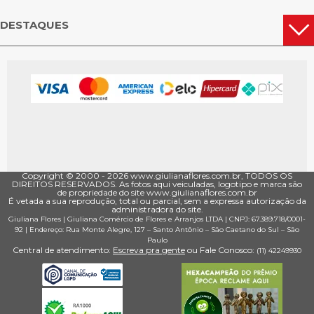
DESTAQUES
Copyright © 2000 - ­2026 www.giulianaflores.com.br, TODOS OS
DIREITOS RESERVADOS. As fotos aqui veiculadas, logotipo e marca são
de propriedade do site www.giulianaflores.com.br
É vetada a sua reprodução, total ou parcial, sem a expressa autorização da
administradora do site.
Giuliana Flores
|
Giuliana Comércio de Flores e Arranjos LTDA
| CNPJ: 67.389.718/0001­
92 |
Endereço: Rua Monte Alegre, 127
– Santo Antônio –
São Caetano do Sul
–
São
Paulo
Central de atendimento:
Escreva pra gente
ou Fale Conosco:
(11) 4224­9930