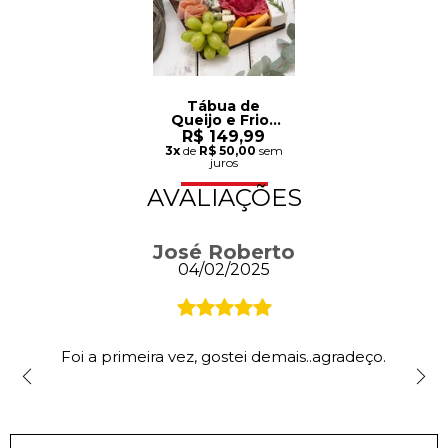
Tábua de
Queijo e Frios
para 2 Pessoas
R$ 149,99
3x
de
R$ 50,00
sem
juros
AVALIAÇÕES
José Roberto
04/02/2025
Foi a primeira vez, gostei demais..agradeço.