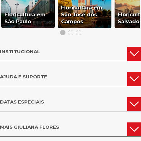
Floricultura em
Floricultura em
São José dos
Floricul
São Paulo
Campos
Salvado
INSTITUCIONAL
AJUDA E SUPORTE
DATAS ESPECIAIS
MAIS GIULIANA FLORES