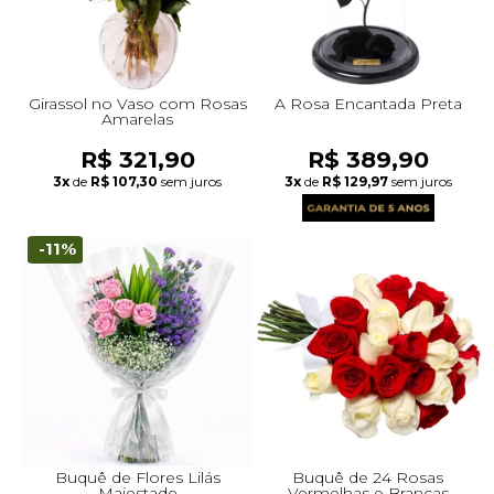
Girassol no Vaso com Rosas
A Rosa Encantada Preta
Amarelas
R$ 321,90
R$ 389,90
3x
de
R$ 107,30
sem juros
3x
de
R$ 129,97
sem juros
-11%
Buquê de Flores Lilás
Buquê de 24 Rosas
Majestade
Vermelhas e Brancas