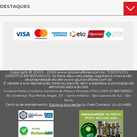
DESTAQUES
Copyright © 2000 - ­2026 www.giulianaflores.com.br, TODOS OS
DIREITOS RESERVADOS. As fotos aqui veiculadas, logotipo e marca são
de propriedade do site www.giulianaflores.com.br
É vetada a sua reprodução, total ou parcial, sem a expressa autorização da
administradora do site.
Giuliana Flores
|
Giuliana Comércio de Flores e Arranjos LTDA
| CNPJ: 67.389.718/0001­
92 |
Endereço: Rua Monte Alegre, 127
– Santo Antônio –
São Caetano do Sul
–
São
Paulo
Central de atendimento:
Escreva pra gente
ou Fale Conosco:
(11) 4224­9930