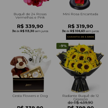
Buquê de 24 Rosas
Mini Rosa Encantada
Vermelhas e Pink
R$ 339,90
R$ 319,90
3x
de
R$ 113,30
sem juros
3x
de
R$ 106,63
sem juros
-9%
Cesta Flowers e Dog
Radiante Buquê de 12
Girassóis
de R$ 439,90
R$ 339,90
R$ 399,90