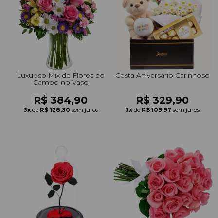
+Presentes com Flores
+Presentes por Ocasião
+Presentes para Família
+Presentes para Todos
+Tipo de Cesta
+Tipos de Buquês
+Tipos de Arranjos
+Tipos de Flores
+Por Cores
+Cidades do Sul
+Cidades do Sudeste
+Cidades do Norte
+Cidades do Nordeste
Luxuoso Mix de Flores do
Cesta Aniversário Carinhoso
Campo no Vaso
R$ 384,90
R$ 329,90
3x
de
R$ 128,30
sem juros
3x
de
R$ 109,97
sem juros