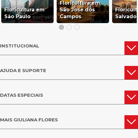
Floricultura em
Floricultura em
São José dos
Floricul
São Paulo
Campos
Salvado
INSTITUCIONAL
AJUDA E SUPORTE
DATAS ESPECIAIS
MAIS GIULIANA FLORES