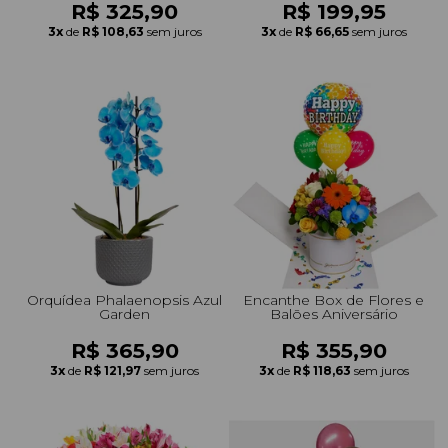
R$ 325,90
R$ 199,95
3x
de
R$ 108,63
sem juros
3x
de
R$ 66,65
sem juros
Orquídea Phalaenopsis Azul
Encanthe Box de Flores e
Garden
Balões Aniversário
R$ 365,90
R$ 355,90
3x
de
R$ 121,97
sem juros
3x
de
R$ 118,63
sem juros