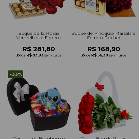
Buquê de 12 Rosas
Buquê de Pinóquio Marsala e
Vermelhas e Ferrero
Ferrero Rocher
R$ 281,80
R$ 168,90
3x
de
R$ 93,93
sem juros
3x
de
R$ 56,30
sem juros
-33%
Coração de Bombom e
Crystal Bag de Rosas