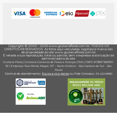
Copyright © 2000 - ­2026 www.giulianaflores.com.br, TODOS OS
DIREITOS RESERVADOS. As fotos aqui veiculadas, logotipo e marca são
de propriedade do site www.giulianaflores.com.br
É vetada a sua reprodução, total ou parcial, sem a expressa autorização da
administradora do site.
Giuliana Flores
|
Giuliana Comércio de Flores e Arranjos LTDA
| CNPJ: 67.389.718/0001­
92 |
Endereço: Rua Monte Alegre, 127
– Santo Antônio –
São Caetano do Sul
–
São
Paulo
Central de atendimento:
Escreva pra gente
ou Fale Conosco:
(11) 4224­9930