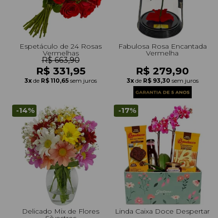
+Presentes com Flores
+Presentes por Ocasião
+Presentes para Família
+Presentes para Todos
+Tipo de Cesta
+Tipos de Buquês
+Tipos de Arranjos
+Tipos de Flores
+Por Cores
+Cidades do Sul
+Cidades do Sudeste
+Cidades do Norte
+Cidades do Nordeste
Espetáculo de 24 Rosas
Fabulosa Rosa Encantada
Vermelhas
Vermelha
R$ 663,90
R$ 331,95
R$ 279,90
3x
de
R$ 110,65
sem juros
3x
de
R$ 93,30
sem juros
-14%
-17%
Delicado Mix de Flores
Linda Caixa Doce Despertar
Silvestres