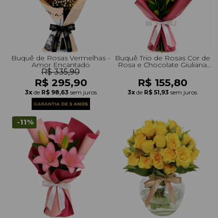
Buquê de Rosas Vermelhas -
Buquê Trio de Rosas Cor de
Amor Encantado
Rosa e Chocolate Giuliana
R$ 335,90
Flores
R$ 295,90
R$ 155,80
3x
de
R$ 98,63
sem juros
3x
de
R$ 51,93
sem juros
-11%