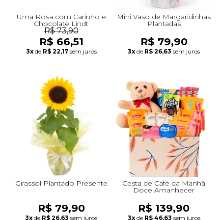
Uma Rosa com Carinho e
Mini Vaso de Margaridinhas
Chocolate Lindt
Plantadas
R$ 73,90
R$ 66,51
R$ 79,90
3x
de
R$ 22,17
sem juros
3x
de
R$ 26,63
sem juros
Girassol Plantado Presente
Cesta de Café da Manh
Doce Amanhecer
R$ 79,90
R$ 139,90
3x
de
R$ 26,63
sem juros
3x
de
R$ 46,63
sem juros