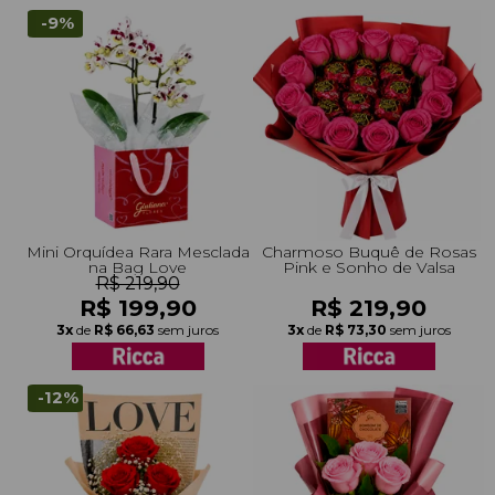
-9%
Mini Orquídea Rara Mesclada
Charmoso Buquê de Rosas
na Bag Love
Pink e Sonho de Valsa
R$ 219,90
R$ 199,90
R$ 219,90
3x
de
R$ 66,63
sem juros
3x
de
R$ 73,30
sem juros
-12%