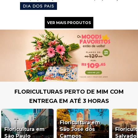
FLORICULTURAS PERTO DE MIM COM
ENTREGA EM ATÉ 3 HORAS
Floricultura em
Floricultura em
São José dos
Floricul
São Paulo
Campos
Salvado