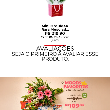
Mini Orquídea
Rara Mesclada
na Bag Love
R$ 219,90
3x
de
R$ 73,30
sem
juros
AVALIAÇÕES
SEJA O PRIMEIRO A AVALIAR ESSE
PRODUTO.