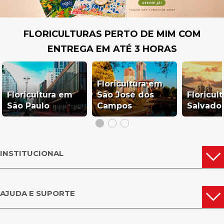
FLORICULTURAS PERTO DE MIM COM
ENTREGA EM ATÉ 3 HORAS
Floricultura em
Floricultura em
São José dos
Floricul
São Paulo
Campos
Salvado
INSTITUCIONAL
AJUDA E SUPORTE