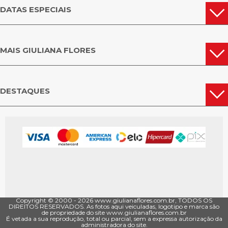
DATAS ESPECIAIS
MAIS GIULIANA FLORES
DESTAQUES
Copyright © 2000 - ­2026 www.giulianaflores.com.br, TODOS OS
DIREITOS RESERVADOS. As fotos aqui veiculadas, logotipo e marca são
de propriedade do site www.giulianaflores.com.br
É vetada a sua reprodução, total ou parcial, sem a expressa autorização da
administradora do site.