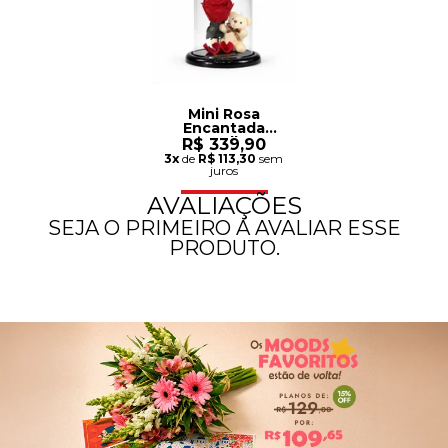
Mini Rosa
Encantada
Vermelha e
R$ 339,90
Urso Chaveiro
3x
de
R$ 113,30
sem
juros
AVALIAÇÕES
SEJA O PRIMEIRO A AVALIAR ESSE
PRODUTO.