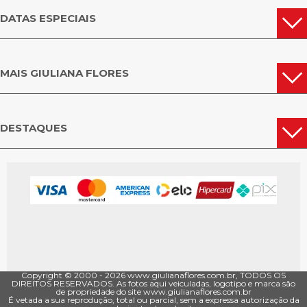
DATAS ESPECIAIS
MAIS GIULIANA FLORES
DESTAQUES
Copyright © 2000 - ­2026 www.giulianaflores.com.br, TODOS OS
DIREITOS RESERVADOS. As fotos aqui veiculadas, logotipo e marca são
de propriedade do site www.giulianaflores.com.br
É vetada a sua reprodução, total ou parcial, sem a expressa autorização da