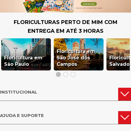
FLORICULTURAS PERTO DE MIM COM
ENTREGA EM ATÉ 3 HORAS
Floricultura em
Floricultura em
São José dos
Floricul
São Paulo
Campos
Salvado
INSTITUCIONAL
AJUDA E SUPORTE