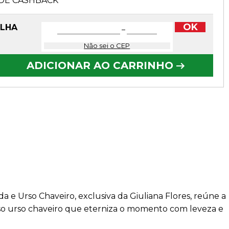
DE CASHBACK
OK
OLHA
−
Não sei o CEP
ADICIONAR AO CARRINHO
e Urso Chaveiro, exclusiva da Giuliana Flores, reúne a
o urso chaveiro que eterniza o momento com leveza e