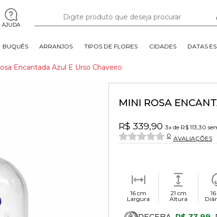
AJUDA
BUQUÊS
ARRANJOS
TIPOS DE FLORES
CIDADES
DATAS ES
Rosa Encantada Azul E Urso Chaveiro
MINI ROSA ENCANT
R$ 339,90
3x
de
R$ 113,30
sem
0
AVALIAÇÕES
16 cm
21 cm
16
Largura
Altura
Diâ