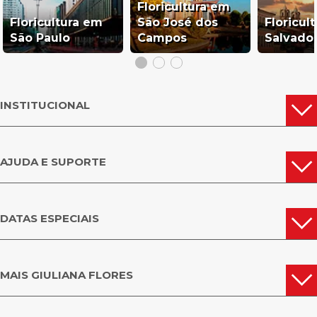
Floricultura em
Floricultura em
São José dos
Floricul
São Paulo
Campos
Salvado
INSTITUCIONAL
AJUDA E SUPORTE
DATAS ESPECIAIS
MAIS GIULIANA FLORES