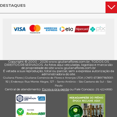
DESTAQUES
Copyright © 2000 - ­2026 www.giulianaflores.com.br, TODOS OS
DIREITOS RESERVADOS. As fotos aqui veiculadas, logotipo e marca são
de propriedade do site www.giulianaflores.com.br
É vetada a sua reprodução, total ou parcial, sem a expressa autorização da
administradora do site.
Giuliana Flores
|
Giuliana Comércio de Flores e Arranjos LTDA
| CNPJ: 67.389.718/0001­
92 |
Endereço: Rua Monte Alegre, 127
– Santo Antônio –
São Caetano do Sul
–
São
Paulo
Central de atendimento:
Escreva pra gente
ou Fale Conosco:
(11) 4224­9930