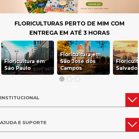
FLORICULTURAS PERTO DE MIM COM
ENTREGA EM ATÉ 3 HORAS
Floricultura em
Floricultura em
São José dos
Floricul
São Paulo
Campos
Salvado
INSTITUCIONAL
AJUDA E SUPORTE