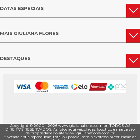
DATAS ESPECIAIS
MAIS GIULIANA FLORES
DESTAQUES
Copyright © 2000 - ­2026 www.giulianaflores.com.br, TODOS OS
DIREITOS RESERVADOS. As fotos aqui veiculadas, logotipo e marca são
de propriedade do site www.giulianaflores.com.br
É vetada a sua reprodução, total ou parcial, sem a expressa autorização da