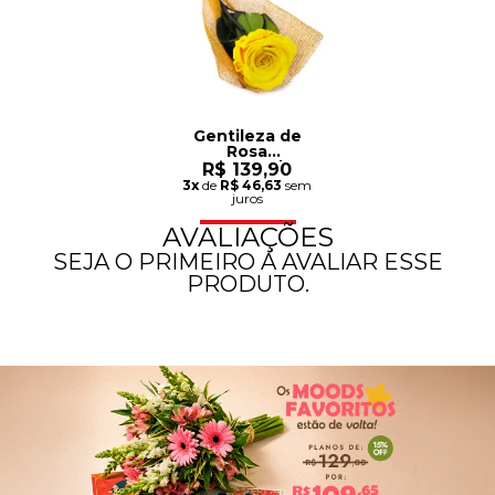
Gentileza de
Rosa
Encantada
R$ 139,90
Amarelo
3x
de
R$ 46,63
sem
juros
AVALIAÇÕES
SEJA O PRIMEIRO A AVALIAR ESSE
PRODUTO.