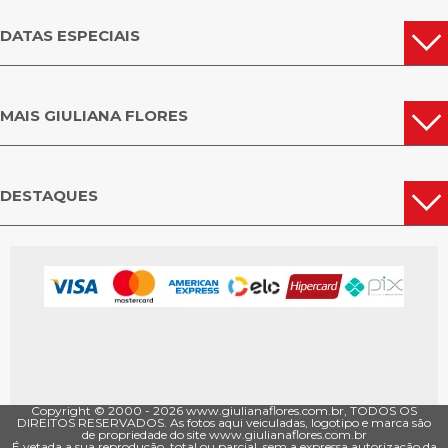
DATAS ESPECIAIS
MAIS GIULIANA FLORES
DESTAQUES
Copyright © 2000 - ­2026 www.giulianaflores.com.br, TODOS OS
DIREITOS RESERVADOS. As fotos aqui veiculadas, logotipo e marca são
de propriedade do site www.giulianaflores.com.br
É vetada a sua reprodução, total ou parcial, sem a expressa autorização da