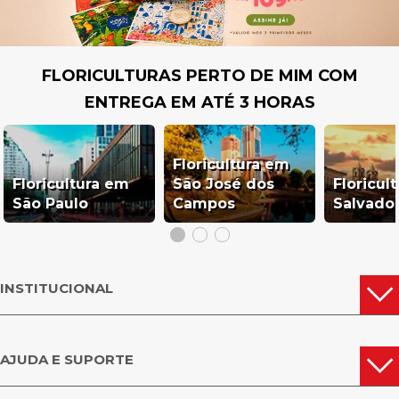
FLORICULTURAS PERTO DE MIM COM
ENTREGA EM ATÉ 3 HORAS
Floricultura em
Floricultura em
São José dos
Floricul
São Paulo
Campos
Salvado
INSTITUCIONAL
AJUDA E SUPORTE