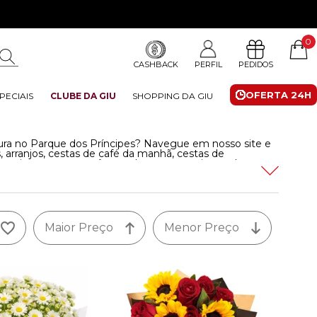
0
CASHBACK
PERFIL
PEDIDOS
OFERTA 24H
PECIAIS
CLUBE DA GIU
SHOPPING DA GIU
ura no Parque dos Príncipes? Navegue em nosso site e
, arranjos, cestas de café da manhã, cestas de
 emocionar quem você ama de uma maneira totalmente
Maior Preço
Menor Preço