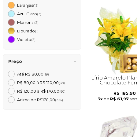
Laranjas
(13)
Azul Claro
(3)
Marrons
(2)
Dourado
(1)
Violeta
(2)
Preço
Até R$ 80,00
(19)
Lírio Amarelo Pla
Chocolate Fer
R$ 80,00 à R$ 120,00
(38)
R$ 120,00 à R$ 170,00
(80)
R$ 185,90
3x
de
R$ 61,97
sem
Acima de R$170,00
(336)