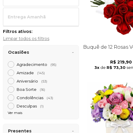
Entrega Amanh
Filtros ativos:
Limpar todos os filtros
Buquê de 12 Rosas 
Ocasiões
R$ 219,90
Agradecimento
(95)
3x
de
R$ 73,30
sem
Amizade
(145)
Aniversário
(53)
Boa Sorte
(16)
Condolências
(43)
Desculpas
(1)
Ver mais
Presentes