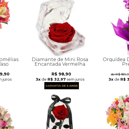
romélias
Diamante de Mini Rosa
Orquídea 
Vaso
Encantada Vermelha
Pr
9,90
R$ 98,90
de R$ 189,
 juros
3x
de
R$ 32,97
sem juros
3x
de
R$ 