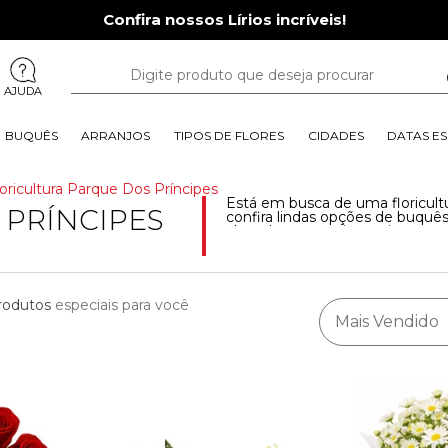
Confira nossos Lírios incríveis!
AJUDA
BUQUÊS
ARRANJOS
TIPOS DE FLORES
CIDADES
DATAS ES
loricultura Parque Dos Príncipes
Está em busca de uma floricult
 PRÍNCIPES
confira lindas opções de buquês
chocolates e muito mais para
especial. Olha só!
Leia mais
rodutos
especiais para você
Mais Vendido