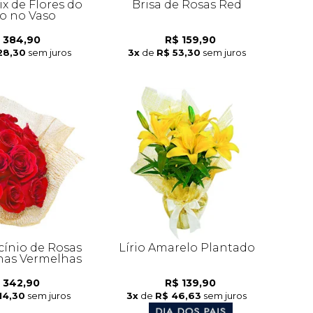
x de Flores do
Brisa de Rosas Red
 no Vaso
 384,90
R$ 159,90
28,30
sem juros
3x
de
R$ 53,30
sem juros
cínio de Rosas
Lírio Amarelo Plantado
as Vermelhas
 342,90
R$ 139,90
14,30
sem juros
3x
de
R$ 46,63
sem juros