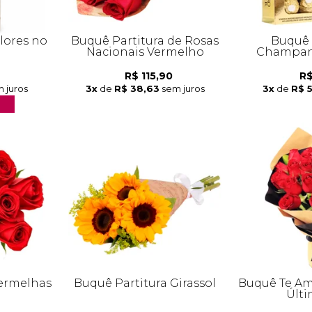
res no
Buquê Partitura de Rosas
Buquê 
Nacionais Vermelho
Champanh
R$ 115,90
R$
 juros
3x
de
R$ 38,63
sem juros
3x
de
R$ 
Vermelhas
Buquê Partitura Girassol
Buquê Te Am
Últi