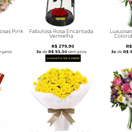
osas Pink
Fabulosa Rosa Encantada
Luxuosas
Vermelha
Colori
R$ 279,90
R$
 juros
3x
de
R$ 93,30
sem juros
3x
de
R$ 