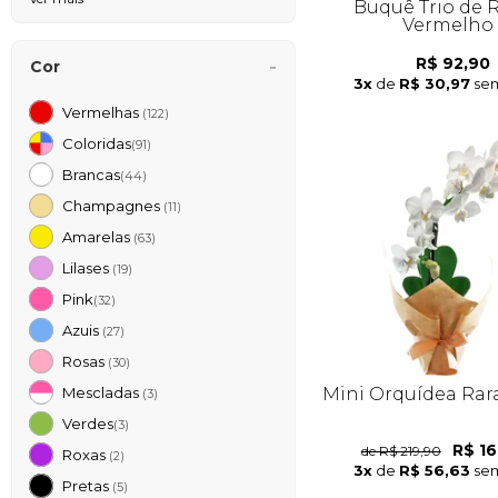
Buquê Trio de 
Vermelho
R$ 92,90
Cor
3x
de
R$ 30,97
sem
Vermelhas
(122)
Coloridas
(91)
Brancas
(44)
Champagnes
(11)
Amarelas
(63)
Lilases
(19)
Pink
(32)
Azuis
(27)
Rosas
(30)
Mini Orquídea Rar
Mescladas
(3)
Verdes
(3)
R$ 16
de R$ 219,90
Roxas
(2)
3x
de
R$ 56,63
sem
Pretas
(5)