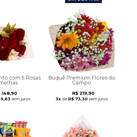
to com 5 Rosas
Buquê Premium Flores do
melhas
Campo
 148,90
R$ 219,90
49,63
sem juros
3x
de
R$ 73,30
sem juros