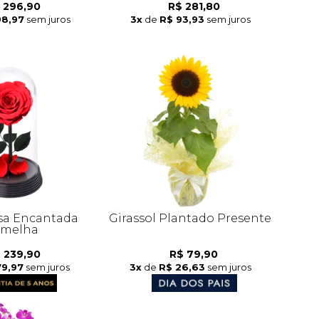
 296,90
R$ 281,80
98,97
sem juros
3x
de
R$ 93,93
sem juros
sa Encantada
Girassol Plantado Presente
rmelha
 239,90
R$ 79,90
79,97
sem juros
3x
de
R$ 26,63
sem juros