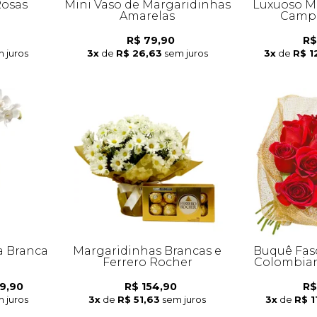
Rosas
Mini Vaso de Margaridinhas
Luxuoso Mi
Amarelas
Campo
R$ 79,90
R$
 juros
3x
de
R$ 26,63
sem juros
3x
de
R$ 1
a Branca
Margaridinhas Brancas e
Buquê Fas
Ferrero Rocher
Colombian
9,90
R$ 154,90
R$
 juros
3x
de
R$ 51,63
sem juros
3x
de
R$ 1