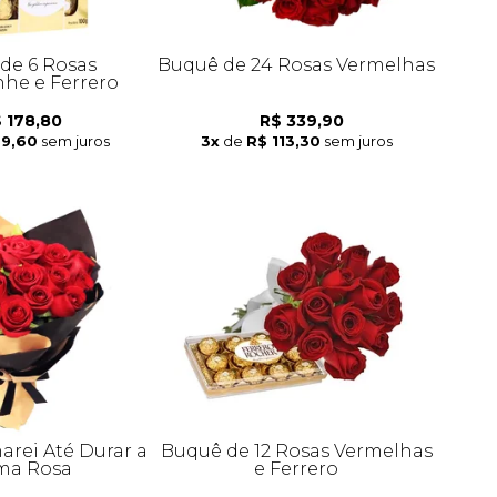
de 6 Rosas
Buquê de 24 Rosas Vermelhas
e e Ferrero
 178,80
R$ 339,90
59,60
sem juros
3x
de
R$ 113,30
sem juros
arei Até Durar a
Buquê de 12 Rosas Vermelhas
ma Rosa
e Ferrero