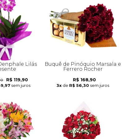
Denphale Lilás
Buquê de Pinóquio Marsala e
esente
Ferrero Rocher
R$ 119,90
R$ 168,90
90
39,97
sem juros
3x
de
R$ 56,30
sem juros