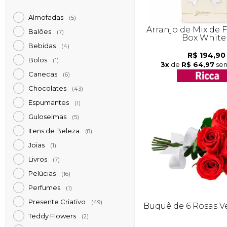
Almofadas
(5)
Arranjo de Mix de Flo
Balões
(7)
Box White
Bebidas
(4)
R$ 194,90
Bolos
(1)
3x
de
R$ 64,97
sem
Canecas
(6)
Chocolates
(43)
Espumantes
(1)
Guloseimas
(5)
Itens de Beleza
(8)
Joias
(1)
Livros
(7)
Pelúcias
(16)
Perfumes
(1)
Presente Criativo
(49)
Buquê de 6 Rosas 
Teddy Flowers
(2)