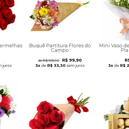
Vermelhas
Buquê Partitura Flores do
Mini Vaso d
Campo
Pla
R$ 99,90
R
de R$ 105,90
 juros
3x
de
R$ 33,30
sem juros
3x
de
R$ 