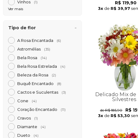
Vinhos
R$ 119,90
(1)
3x
de
R$ 39,97
sem
Ver mais
Tipo de flor
A Rosa Encantada
(6)
Astromélias
(35)
Bela Rosa
(14)
Bela Rosa Estrelada
(4)
Beleza da Rosa
(2)
Buquê Encantado
(8)
Cactos e Suculentas
(3)
Delicado Mix de 
Silvestres
Cone
(4)
Coração Encantado
R$ 15
de R$ 185,90
(11)
3x
de
R$ 53,30
sem
Cravos
(1)
Diamante
(4)
Dueto
(4)