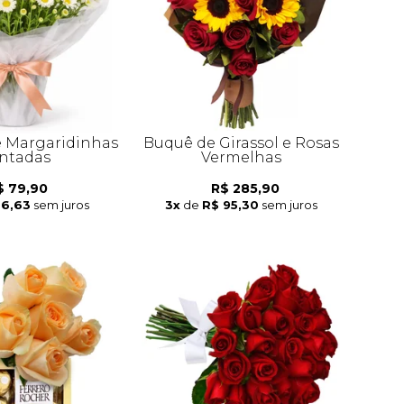
e Margaridinhas
Buquê de Girassol e Rosas
ntadas
Vermelhas
$ 79,90
R$ 285,90
26,63
sem juros
3x
de
R$ 95,30
sem juros