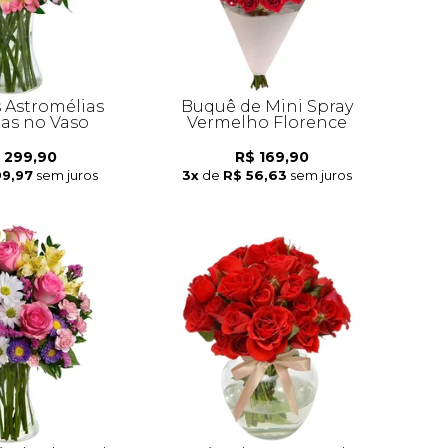
 Astromélias
Buquê de Mini Spray
das no Vaso
Vermelho Florence
 299,90
R$ 169,90
99,97
sem juros
3x
de
R$ 56,63
sem juros