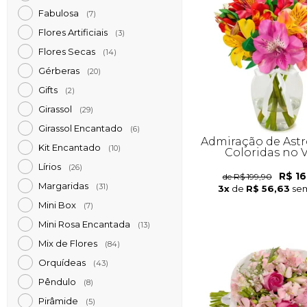
Fabulosa
(7)
Flores Artificiais
(3)
Flores Secas
(14)
Gérberas
(20)
Gifts
(2)
Girassol
(29)
Girassol Encantado
(6)
Admiração de Ast
Kit Encantado
(10)
Coloridas no 
Lírios
(26)
R$ 16
de R$ 199,90
Margaridas
(31)
3x
de
R$ 56,63
sem
Mini Box
(7)
Mini Rosa Encantada
(13)
Mix de Flores
(84)
Orquídeas
(43)
Pêndulo
(8)
Pirâmide
(5)