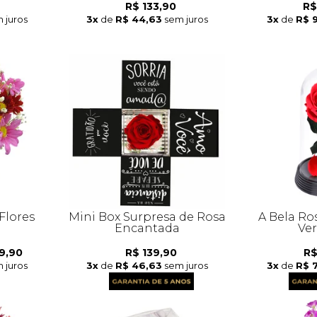
R$ 133,90
R$
 juros
3x
de
R$ 44,63
sem juros
3x
de
R$ 
Flores
Mini Box Surpresa de Rosa
A Bela Ro
Encantada
Ve
9,90
R$ 139,90
R$
 juros
3x
de
R$ 46,63
sem juros
3x
de
R$ 