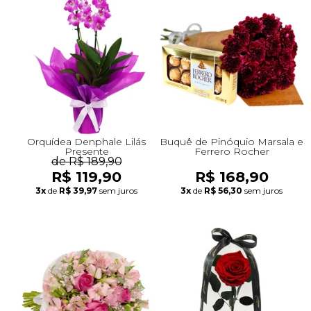
Orquídea Denphale Lilás
Buquê de Pinóquio Marsala e
Presente
Ferrero Rocher
de R$ 189,90
R$ 119,90
R$ 168,90
3x
de
R$ 39,97
sem juros
3x
de
R$ 56,30
sem juros