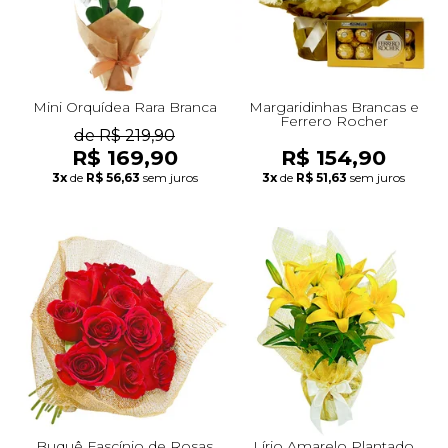
Mini Orquídea Rara Branca
Margaridinhas Brancas e
Ferrero Rocher
de R$ 219,90
R$ 169,90
R$ 154,90
3x
de
R$ 56,63
sem juros
3x
de
R$ 51,63
sem juros
Buquê Fascínio de Rosas
Lírio Amarelo Plantado