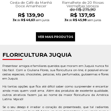
Cesta de Café da Manh
Ramalhete de 20 Rosas
Doce Amanhecer
Vermelhas Veneza
de R$ 275,90
R$ 139,90
R$ 137,95
3x
de
R$ 46,63
sem juros
3x
de
R$ 45,98
sem juros
FLORICULTURA JUQUIÁ
Presentear amigos e familiares queridos que moram em Juquiá nunca foi
tão fácil. Com a Giuliana Flores, sua floricultura on-line, é possível enviar
cestas especiais, chocolates, pelúcias, kits perfumados, guloseimas e flores
em Juquiá.
Há tantas opções que fica até difícil saber como surpreender e encantar
ainda mais quem você ama. Além dos produtos de excelente qualidade,
outros atrativos fazem jus ao nome da maior floricultura da América
Latina. Veja só!
Se o seu desejo é irradiar o coração do presenteado, que tal radiantes