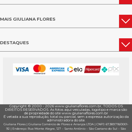
MAIS GIULIANA FLORES
DESTAQUES
Copyright © 2000 - ­2026 www.giulianaflores.com.br, TODOS OS
DIREITOS RESERVADOS. As fotos aqui veiculadas, logotipo e marca são
de propriedade do site www.giulianaflores.com.br
É vetada a sua reprodução, total ou parcial, sem a expressa autorização da
administradora do site.
Giuliana Flores
|
Giuliana Comércio de Flores e Arranjos LTDA
| CNPJ: 67.389.718/0001­
92 |
Endereço: Rua Monte Alegre, 127
– Santo Antônio –
São Caetano do Sul
–
São