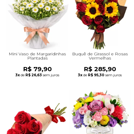
+Presentes com Flores
+Presentes por Ocasião
+Presentes para Família
+Presentes para Todos
+Tipo de Cesta
+Tipos de Buquês
+Tipos de Arranjos
+Tipos de Flores
+Por Cores
+Cidades do Sul
+Cidades do Sudeste
+Cidades do Norte
+Cidades do Nordeste
Mini Vaso de Margaridinhas
Buquê de Girassol e Rosas
Plantadas
Vermelhas
R$ 79,90
R$ 285,90
3x
de
R$ 26,63
sem juros
3x
de
R$ 95,30
sem juros