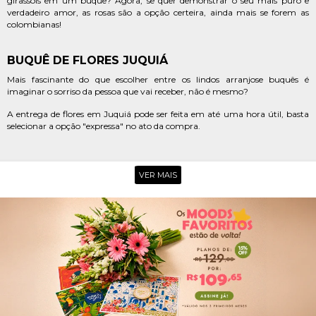
girassóis em um buquê? Agora, se quer demonstrar o seu mais puro e
verdadeiro amor, as rosas são a opção certeira, ainda mais se forem as
colombianas!
BUQUÊ DE FLORES JUQUIÁ
Mais fascinante do que escolher entre os lindos arranjose buquês é
imaginar o sorriso da pessoa que vai receber, não é mesmo?
A entrega de flores em Juquiá pode ser feita em até uma hora útil, basta
selecionar a opção "expressa" no ato da compra.
Bem simples, rápido e ágil, escolha o mimo que mais te agrada e informe o
dia, horário e endereço para envio. Fique tranquilo, pois é tudo feito com
carinho, dedicação e segurança.
VER MAIS
ENTREGA DE FLORES JUQUIÁ
Ainda tem dúvidas sobre qual floricultura em Juquiá comprar flores,
presentes e produtos de qualidade? A Giuliana Flores está aqui para te
atender!
Seja para ocasiões especiais, como formaturas, casamento, maternidade
ou, simplesmente, uma data comemorativa, no e-commerce você
encontra tudo o que precisa para encantar e surpreender.