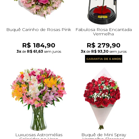
Buquê Carinho de Rosas Pink
Fabulosa Rosa Encantada
Vermelha
R$ 184,90
R$ 279,90
3x
de
R$ 61,63
sem juros
3x
de
R$ 93,30
sem juros
Luxuosas Astromélias
Buquê de Mini Spray
Coloridas no Vaso
Vermelho Florence