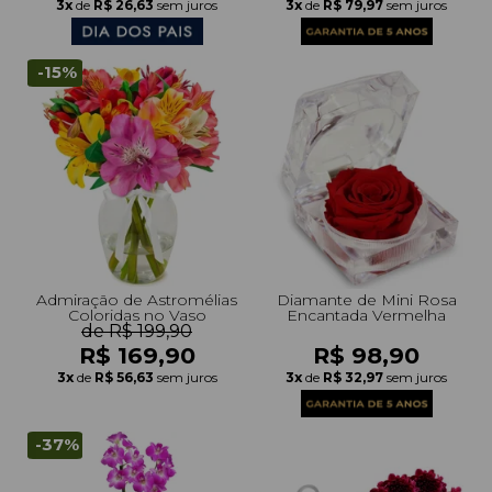
3x
de
R$ 26,63
sem juros
3x
de
R$ 79,97
sem juros
-15%
Admiração de Astromélias
Diamante de Mini Rosa
Coloridas no Vaso
Encantada Vermelha
de R$ 199,90
R$ 169,90
R$ 98,90
3x
de
R$ 56,63
sem juros
3x
de
R$ 32,97
sem juros
-37%