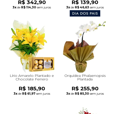
R$ 342,90
R$ 139,90
3x
de
R$ 114,30
sem juros
3x
de
R$ 46,63
sem juros
Lírio Amarelo Plantado e
Orquídea Phalaenopsis
Chocolate Ferrero
Plantada
R$ 185,90
R$ 255,90
3x
de
R$ 61,97
sem juros
3x
de
R$ 85,30
sem juros