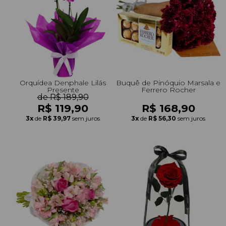
Orquídea Denphale Lilás
Buquê de Pinóquio Marsala e
Presente
Ferrero Rocher
de R$ 189,90
R$ 119,90
R$ 168,90
3x
de
R$ 39,97
sem juros
3x
de
R$ 56,30
sem juros