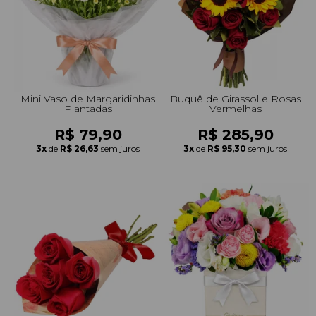
+Presentes com Flores
+Presentes por Ocasião
+Presentes para Família
+Presentes para Todos
+Tipo de Cesta
+Tipos de Buquês
+Tipos de Arranjos
+Tipos de Flores
+Por Cores
+Cidades do Sul
+Cidades do Sudeste
+Cidades do Norte
+Cidades do Nordeste
Mini Vaso de Margaridinhas
Buquê de Girassol e Rosas
Plantadas
Vermelhas
R$ 79,90
R$ 285,90
3x
de
R$ 26,63
sem juros
3x
de
R$ 95,30
sem juros