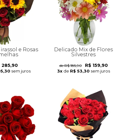
irassol e Rosas
Delicado Mix de Flores
melhas
Silvestres
 285,90
R$ 159,90
de R$ 185,90
95,30
sem juros
3x
de
R$ 53,30
sem juros