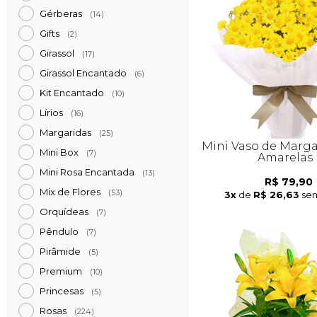
Gérberas
(14)
Gifts
(2)
Girassol
(17)
Girassol Encantado
(6)
Kit Encantado
(10)
Lírios
(16)
Margaridas
(25)
Mini Vaso de Marga
Mini Box
(7)
Amarelas
Mini Rosa Encantada
(13)
R$ 79,90
Mix de Flores
(53)
3x
de
R$ 26,63
sem
Orquídeas
(7)
Pêndulo
(7)
Pirâmide
(5)
Premium
(10)
Princesas
(5)
Rosas
(224)