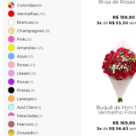
Brisa de Rosas
Coloridas
(69)
Vermelhas
(101)
R$ 159,90
Brancas
3x
de
R$ 53,30
sem
(26)
Champagnes
(10)
Pink
(25)
Amarelas
(45)
Azuis
(21)
Rosas
(23)
Lilases
(12)
Roxas
(1)
Pretas
(5)
Laranjas
(6)
Buquê de Mini 
Azul Claro
(3)
Vermelho Flor
Mescladas
(1)
R$ 169,90
Marrons
(2)
3x
de
R$ 56,63
sem
Dourado
(1)