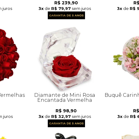
R$ 239,90
R$
 juros
3x
de
R$ 79,97
sem juros
3x
de
R$ 
Vermelhas
Diamante de Mini Rosa
Buquê Carinh
Encantada Vermelha
R$ 98,90
R$
 juros
3x
de
R$ 32,97
sem juros
3x
de
R$ 