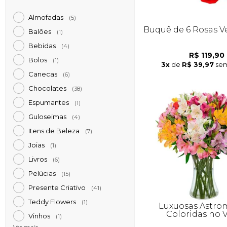
Almofadas
(5)
Buquê de 6 Rosas 
Balões
(1)
Bebidas
(4)
R$ 119,90
Bolos
(1)
3x
de
R$ 39,97
sem
Canecas
(6)
Chocolates
(38)
Espumantes
(1)
Guloseimas
(4)
Itens de Beleza
(7)
Joias
(1)
Livros
(6)
Pelúcias
(15)
Presente Criativo
(41)
Teddy Flowers
(1)
Luxuosas Astrom
Coloridas no 
Vinhos
(1)