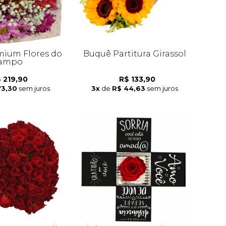
ium Flores do
Buquê Partitura Girassol
ampo
 219,90
R$ 133,90
73,30
sem juros
3x
de
R$ 44,63
sem juros