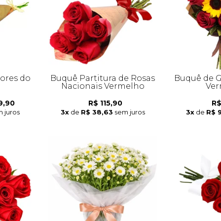
lores do
Buquê Partitura de Rosas
Buquê de G
Nacionais Vermelho
Ver
9,90
R$ 115,90
R$
 juros
3x
de
R$ 38,63
sem juros
3x
de
R$ 