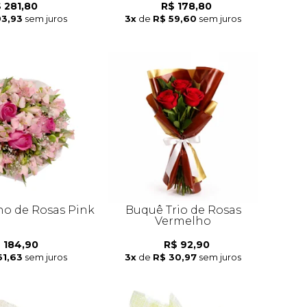
 281,80
R$ 178,80
93,93
sem juros
3x
de
R$ 59,60
sem juros
o de Rosas Pink
Buquê Trio de Rosas
Vermelho
 184,90
R$ 92,90
61,63
sem juros
3x
de
R$ 30,97
sem juros