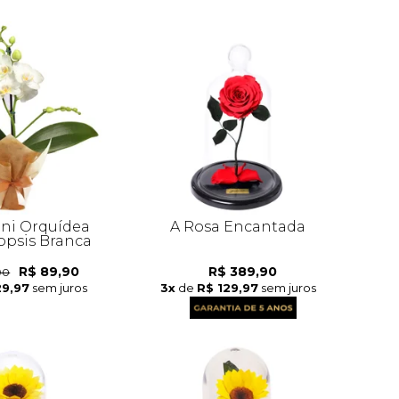
ni Orquídea
A Rosa Encantada
psis Branca
R$ 89,90
R$ 389,90
90
29,97
sem juros
3x
de
R$ 129,97
sem juros