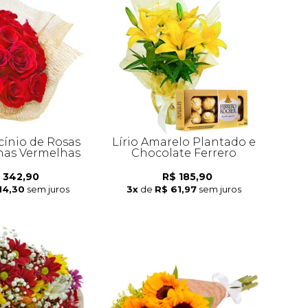
cínio de Rosas
Lírio Amarelo Plantado e
as Vermelhas
Chocolate Ferrero
 342,90
R$ 185,90
14,30
sem juros
3x
de
R$ 61,97
sem juros