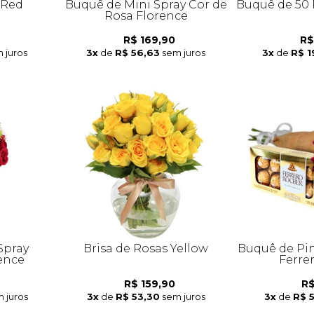
 Red
Buquê de Mini Spray Cor de
Buquê de 50 
Rosa Florence
R$ 169,90
R$
 juros
3x
de
R$ 56,63
sem juros
3x
de
R$ 1
Spray
Brisa de Rosas Yellow
Buquê de Pi
ence
Ferre
R$ 159,90
R$
 juros
3x
de
R$ 53,30
sem juros
3x
de
R$ 