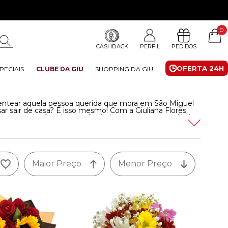
0
CASHBACK
PERFIL
PEDIDOS
OFERTA 24H
PECIAIS
CLUBE DA GIU
SHOPPING DA GIU
entear aquela pessoa querida que mora em São Miguel
ar sair de casa? É isso mesmo! Com a Giuliana Flores
ossas coleções de buquês de flores, cestas de café da
ossa floricultura em São Miguel do Oeste entrega em até
es para presente.
Leia mais
Maior Preço
Menor Preço