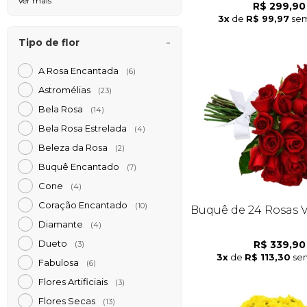
Ver mais
R$ 299,90
3x
de
R$ 99,97
sem
Tipo de flor
A Rosa Encantada
(6)
Astromélias
(23)
Bela Rosa
(14)
Bela Rosa Estrelada
(4)
Beleza da Rosa
(2)
Buquê Encantado
(7)
Cone
(4)
Coração Encantado
(10)
Buquê de 24 Rosas 
Diamante
(4)
Dueto
R$ 339,90
(3)
3x
de
R$ 113,30
sem
Fabulosa
(6)
Flores Artificiais
(3)
Flores Secas
(13)