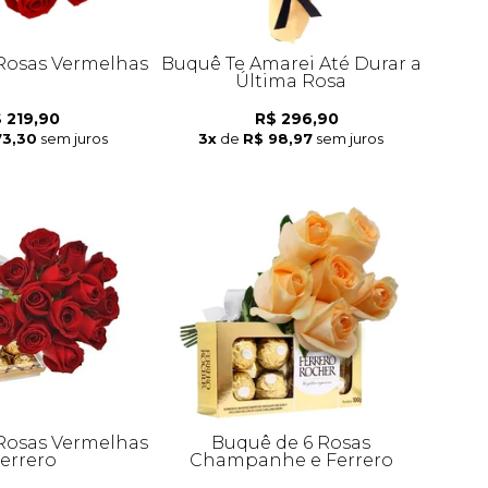
 Rosas Vermelhas
Buquê Te Amarei Até Durar a
Última Rosa
 219,90
R$ 296,90
73,30
sem juros
3x
de
R$ 98,97
sem juros
 Rosas Vermelhas
Buquê de 6 Rosas
Ferrero
Champanhe e Ferrero