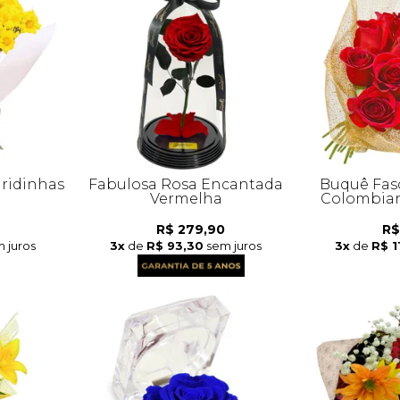
ridinhas
Fabulosa Rosa Encantada
Buquê Fas
Vermelha
Colombian
R$ 279,90
R$
 juros
3x
de
R$ 93,30
sem juros
3x
de
R$ 1