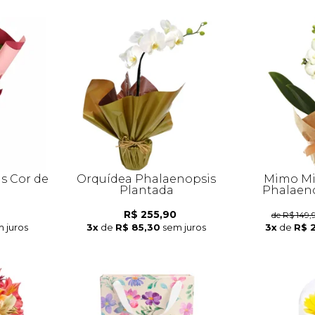
s Cor de
Orquídea Phalaenopsis
Mimo Mi
Plantada
Phalaeno
R$ 255,90
de R$ 149,
 juros
3x
de
R$ 85,30
sem juros
3x
de
R$ 