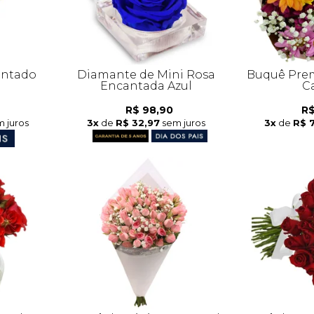
antado
Diamante de Mini Rosa
Buquê Prem
Encantada Azul
C
R$ 98,90
R$
 juros
3x
de
R$ 32,97
sem juros
3x
de
R$ 