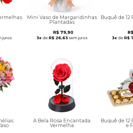
Vermelhas
Mini Vaso de Margaridinhas
Buquê de 12
Plantadas
R$ 79,90
R$
 juros
3x
de
R$ 26,63
sem juros
3x
de
R$ 
élias
A Bela Rosa Encantada
Buquê de 12
Vaso
Vermelha
e 