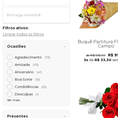
Entrega Amanh
Filtros ativos:
Limpar todos os filtros
Buquê Partitura F
Campo
Ocasiões
R$ 9
de R$ 105,90
Agradecimento
(73)
3x
de
R$ 33,30
sem
Amizade
(113)
Aniversário
(41)
Boa Sorte
(10)
Condolências
(25)
Desculpas
(1)
Ver mais
Presentes