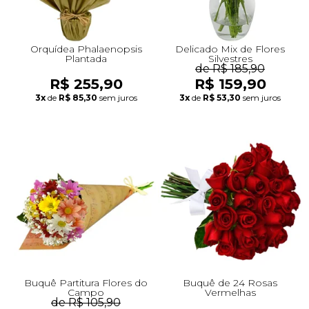
Orquídea Phalaenopsis
Delicado Mix de Flores
Plantada
Silvestres
de R$ 185,90
R$ 255,90
R$ 159,90
3x
de
R$ 85,30
sem juros
3x
de
R$ 53,30
sem juros
Buquê Partitura Flores do
Buquê de 24 Rosas
Campo
Vermelhas
de R$ 105,90