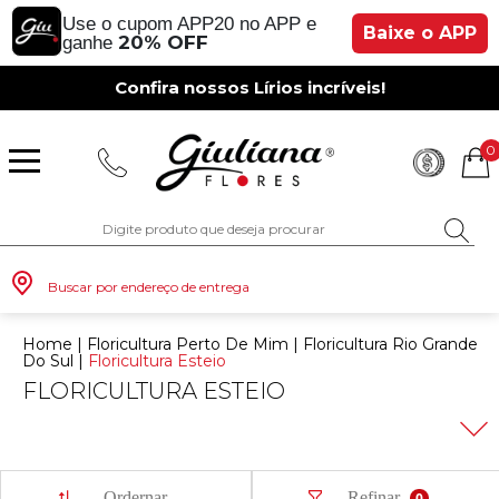
Use o cupom APP20 no APP e
Baixe o APP
20% OFF
ganhe
Confira nossos Lírios incríveis!
0
Buscar por endereço de entrega
Home
|
Floricultura Perto De Mim
|
Floricultura Rio Grande
Do Sul
|
Floricultura Esteio
FLORICULTURA ESTEIO
Monte seu Presente
Românticos
Para Mãe
Para Crianças
Café da Manh
Aniversário
Para Mulheres
Rosas
Aniversário
Astromélias
Aniversário
Vermelhas
Rosas
Margaridas
A Bela Rosa Encantada
Flores Vermelhas
Floricultura Porto Alegre
Floricultura São Paulo
Floricultura Brasília
Floricultura Manaus
Floricultura Fortaleza
Presentes com Flores
Tipo de Cesta
Tipos de Buquês
Tipos de Arranjos
Tipos de Flores
Cidades do Sul
Descubra a Giuliana Flores, sua floricultura de confiança em
Esteio RS, e encontre os mais belos e frescos arranjos,
buquês e cestas para celebrar todas as ocasiões. Com a
conveniência da compra online, garantimos a entrega rápida
e segura de presentes que emocionam, desde aniversários e
Os Mais Vendidos
Pedidos de Namoro
Para Pai
Para Amiga
Chá da Tarde
Kits Românticos
Para Homens
Girassóis
Românticos
Gérberas
Casamento
Amarelas
Girassol
Lírios
Fabulosa Rosa Encantada
Flores Amarelas
Floricultura Curitiba
Floricultura Rio de Janeiro
Floricultura Goiânia
Floricultura Belém
Floricultura Salvador
Presentes por Ocasião
Cestas por Ocasião
Buquês por Ocasião
Arranjos por Ocasião
Vasos de Flores
Cidades do Sudeste
Ordernar
Refinar
datas românticas até simples gestos de carinho. Escolha a
0