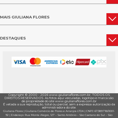
FLORICULTURA LAJEADO
FLORICULTURA PORTÃO
FLORICULTURA ALEGRET
MAIS GIULIANA FLORES
ORICULTURA ARROIO GRANDE
FLORICULTURA LAGOA VERMELHA
FLORICULTURA RIO GRANDE D
DESTAQUES
Copyright © 2000 - ­2026 www.giulianaflores.com.br, TODOS OS
DIREITOS RESERVADOS. As fotos aqui veiculadas, logotipo e marca são
de propriedade do site www.giulianaflores.com.br
É vetada a sua reprodução, total ou parcial, sem a expressa autorização da
administradora do site.
Giuliana Flores
|
Giuliana Comércio de Flores e Arranjos LTDA
| CNPJ: 67.389.718/0001­
92 |
Endereço: Rua Monte Alegre, 127
– Santo Antônio –
São Caetano do Sul
–
São