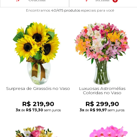
Giuliana Flores para transformar cada momento em uma
lembrança inesquecível em Esteio.
Leia mais
Encontramos
40/475
produtos
especiais para você
Beleza
Aniversário
Para Avó
Para Amigo
Chocolates
Para Namorado
Lírios
Buquê de Noiva
Girassol
Cor de Rosa
Flores do Campo
Orquídeas
Todas as Rosas Encantadas
Flores Brancas
Floricultura Florianópolis
Floricultura Belo Horizonte
Floricultura Campo Grande
Floricultura Palmas
Floricultura Recife
Presentes para Família
Cestas para...
Arranjos por Cores
Rosas Encantadas
Cidades do CentroOeste
Chocolates
Maternidade
Para Avô
Para Mulher
Frutas
Para Namorada
Flores do Campo
Flores Tropicais
Astromélias
Todos os Vasos
A Rosa Encantada
Flores Azuis
Floricultura Caxias do Sul
Floricultura Campinas
Floricultura Cuiab
Floricultura Parauapebas
Floricultura Maceió
Presentes para Todos
Por Cores
Cidades do Norte
Pelúcias
Agradecimento
Para Esposa
Para Homem
Piquenique
Mix de Flores
Rosas
Plantas
Mini Rosa Encantada
Flores Rosa
Floricultura Maring
Floricultura Guarulhos
Floricultura Anápolis
Floricultura Porto Velho
Floricultura Mossoró
Cidades do Nordeste
Bebidas
Amizade
Para Marido
Para Namorada
Cerveja
Mega Buquê
Flores do Campo
Mix de Flores
Flores Coloridas
Floricultura Cascavel
Floricultura São Bernardo do Campo
Floricultura Rio Verde
Floricultura Boa Vista
Floricultura Feira de Santana
Surpresa de Girassóis no Vaso
Luxuosas Astromélias
Coloridas no Vaso
Presentes Premium
Condolências
Para Bebê
Para Namorado
Flores
Chocolate
Orquídeas
Orquídeas
Flores Lilás e Roxas
Floricultura Joinville
Floricultura Santo André
Floricultura Aparecida de Goiânia
Floricultura Macap
Floricultura Teresina
R$ 219,90
R$ 299,90
3x
de
R$ 73,30
sem juros
3x
de
R$ 99,97
sem juros
Visite o Shopping
Fale com Flores
Desculpas
Para Filha
Entrega Internacional de Flores
Vinho
Ramalhete de Flores
Lírios
Margaridas
Flores Laranjas
Floricultura Chapecó
Floricultura Osasco
Floricultura Valparaíso de Goiás
Floricultura Rio Branco
Floricultura São Luís
Todas Datas Especiais