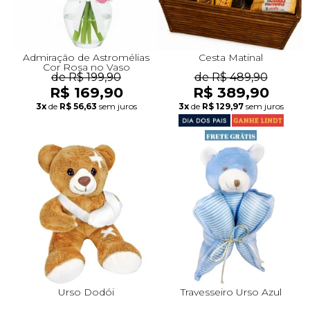
Admiração de Astromélias
Cesta Matinal
Cor Rosa no Vaso
de R$ 199,90
de R$ 489,90
R$ 169,90
R$ 389,90
3x
de
R$ 56,63
sem juros
3x
de
R$ 129,97
sem juros
Urso Dodói
Travesseiro Urso Azul