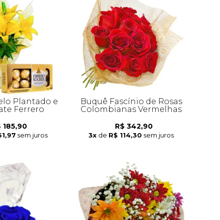
elo Plantado e
Buquê Fascínio de Rosas
ate Ferrero
Colombianas Vermelhas
 185,90
R$ 342,90
61,97
sem juros
3x
de
R$ 114,30
sem juros