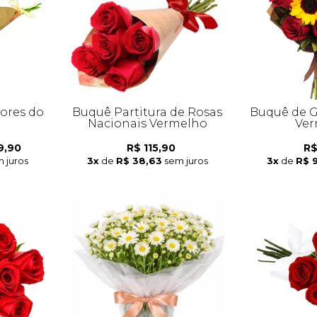
lores do
Buquê Partitura de Rosas
Buquê de G
Nacionais Vermelho
Ver
9,90
R$ 115,90
R$
 juros
3x
de
R$ 38,63
sem juros
3x
de
R$ 