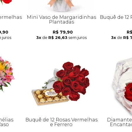
Vermelhas
Mini Vaso de Margaridinhas
Buquê de 12
Plantadas
9,90
R$ 79,90
R$
 juros
3x
de
R$ 26,63
sem juros
3x
de
R$ 
élias
Buquê de 12 Rosas Vermelhas
Diamante 
Vaso
e Ferrero
Encanta