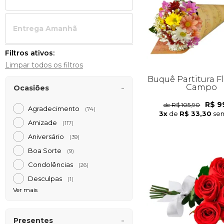
Entrega Amanh
Filtros ativos:
Limpar todos os filtros
Buquê Partitura F
Campo
Ocasiões
R$ 9
de R$ 105,90
Agradecimento
(74)
3x
de
R$ 33,30
sem
Amizade
(117)
Aniversário
(39)
Boa Sorte
(9)
Condolências
(26)
Desculpas
(1)
Ver mais
Presentes