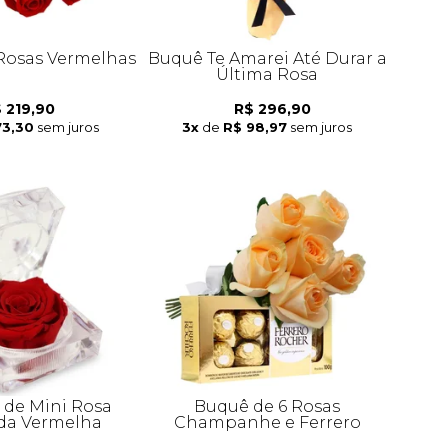
 Rosas Vermelhas
Buquê Te Amarei Até Durar a
Última Rosa
 219,90
R$ 296,90
73,30
sem juros
3x
de
R$ 98,97
sem juros
de Mini Rosa
Buquê de 6 Rosas
da Vermelha
Champanhe e Ferrero