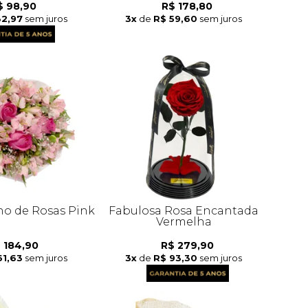
$ 98,90
R$ 178,80
32,97
sem juros
3x
de
R$ 59,60
sem juros
o de Rosas Pink
Fabulosa Rosa Encantada
Vermelha
 184,90
R$ 279,90
61,63
sem juros
3x
de
R$ 93,30
sem juros