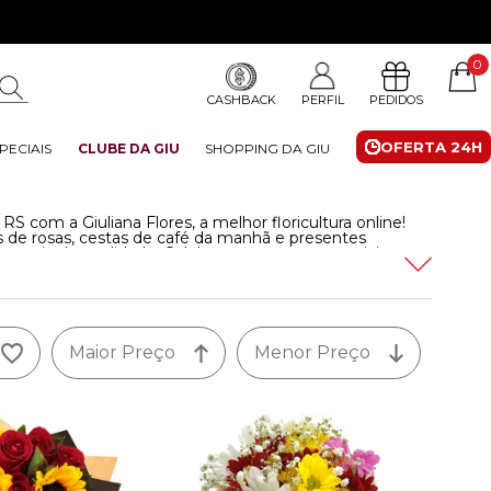
0
CASHBACK
PERFIL
PEDIDOS
OFERTA 24H
PECIAIS
CLUBE DA GIU
SHOPPING DA GIU
S com a Giuliana Flores, a melhor floricultura online!
ês de rosas, cestas de café da manhã e presentes
 garantia de qualidade. Celebre momentos especiais com
alguém ainda mais feliz, sem sair de casa.
Leia mais
Maior Preço
Menor Preço