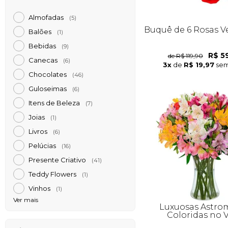
Almofadas
(5)
Buquê de 6 Rosas 
Balões
(1)
Bebidas
(9)
R$ 5
de R$ 119,90
Canecas
(6)
3x
de
R$ 19,97
sem
Chocolates
(46)
Guloseimas
(6)
Itens de Beleza
(7)
Joias
(1)
Livros
(6)
Pelúcias
(16)
Presente Criativo
(41)
Teddy Flowers
(1)
Vinhos
(1)
Ver mais
Luxuosas Astrom
Coloridas no 