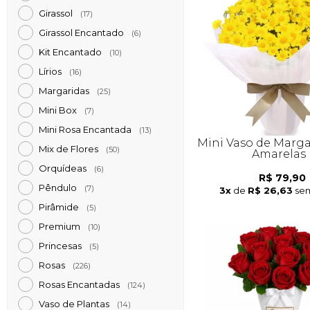
Girassol
(17)
Girassol Encantado
(6)
Kit Encantado
(10)
Lírios
(16)
Margaridas
(25)
Mini Box
(7)
Mini Rosa Encantada
(13)
Mini Vaso de Marga
Mix de Flores
(50)
Amarelas
Orquídeas
(6)
R$ 79,90
Pêndulo
(7)
3x
de
R$ 26,63
sem
Pirâmide
(5)
Premium
(10)
Princesas
(5)
Rosas
(226)
Rosas Encantadas
(124)
Vaso de Plantas
(14)