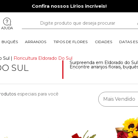
Confira nossos Lírios incríveis!
AJUDA
BUQUÊS
ARRANJOS
TIPOS DE FLORES
CIDADES
DATAS ES
o Sul
|
Floricultura Eldorado Do Sul
Surpreenda em Eldorado do Sul R
O SUL
Encontre arranjos florais, buqu
criativos com entrega rápida e
flores frescas e deixe o dia de 
rodutos
especiais para você
Mais Vendido