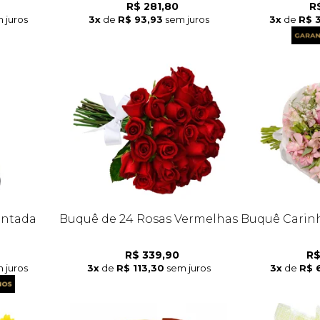
R$ 281,80
R
 juros
3x
de
R$ 93,93
sem juros
3x
de
R$ 
antada
Buquê de 24 Rosas Vermelhas
Buquê Carinh
R$ 339,90
R$
 juros
3x
de
R$ 113,30
sem juros
3x
de
R$ 