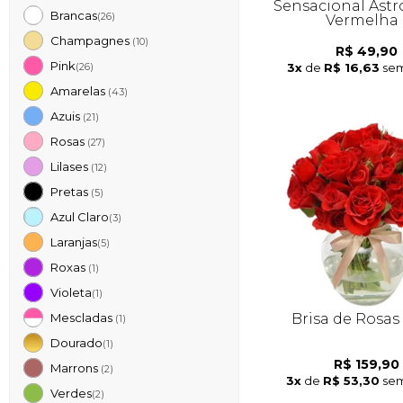
Sensacional Astr
Brancas
(26)
Vermelha
Champagnes
(10)
R$ 49,90
Pink
3x
de
R$ 16,63
sem
(26)
Amarelas
(43)
Azuis
(21)
Rosas
(27)
Lilases
(12)
Pretas
(5)
Azul Claro
(3)
Laranjas
(5)
Roxas
(1)
Violeta
(1)
Brisa de Rosas
Mescladas
(1)
Dourado
(1)
R$ 159,90
Marrons
(2)
3x
de
R$ 53,30
sem
Verdes
(2)