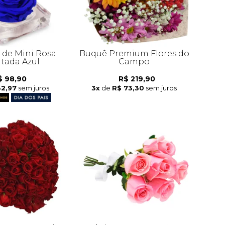
de Mini Rosa
Buquê Premium Flores do
tada Azul
Campo
$ 98,90
R$ 219,90
32,97
sem juros
3x
de
R$ 73,30
sem juros