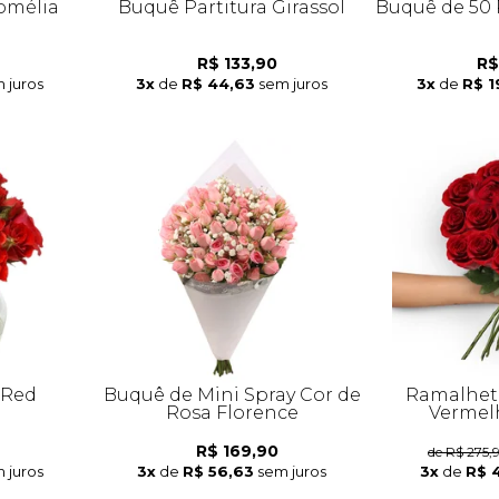
omélia
Buquê Partitura Girassol
Buquê de 50 
R$ 133,90
R$
 juros
3x
de
R$ 44,63
sem juros
3x
de
R$ 1
 Red
Buquê de Mini Spray Cor de
Ramalhete
Rosa Florence
Vermel
R$ 169,90
de R$ 275,
 juros
3x
de
R$ 56,63
sem juros
3x
de
R$ 