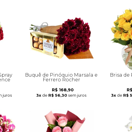
Spray
Buquê de Pinóquio Marsala e
Brisa de
ence
Ferrero Rocher
R$ 168,90
R$
 juros
3x
de
R$ 56,30
sem juros
3x
de
R$ 