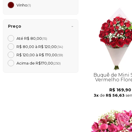
Vinho
(1)
Preço
Até R$ 80,00
(15)
R$ 80,00 à R$ 120,00
(34)
R$ 120,00 à R$ 170,00
(59)
Acima de R$170,00
(250)
Buquê de Mini 
Vermelho Flor
R$ 169,90
3x
de
R$ 56,63
sem