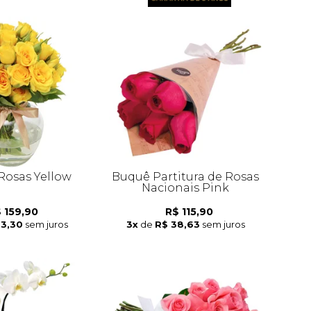
 Rosas Yellow
Buquê Partitura de Rosas
Nacionais Pink
 159,90
R$ 115,90
53,30
sem juros
3x
de
R$ 38,63
sem juros