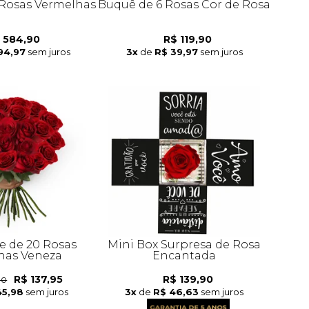
Rosas Vermelhas
Buquê de 6 Rosas Cor de Rosa
 584,90
R$ 119,90
94,97
sem juros
3x
de
R$ 39,97
sem juros
 de 20 Rosas
Mini Box Surpresa de Rosa
has Veneza
Encantada
R$ 137,95
R$ 139,90
90
45,98
sem juros
3x
de
R$ 46,63
sem juros