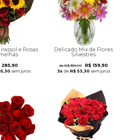
irassol e Rosas
Delicado Mix de Flores
melhas
Silvestres
 285,90
R$ 159,90
de R$ 185,90
95,30
sem juros
3x
de
R$ 53,30
sem juros