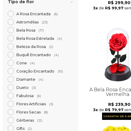
Tipo de flor
R$ 299,90
3x
de
R$ 99,97
sem
A Rosa Encantada
(6)
Astromélias
(23)
Bela Rosa
(17)
Bela Rosa Estrelada
(4)
Beleza da Rosa
(2)
Buquê Encantado
(4)
Cone
(4)
Coração Encantado
(10)
Diamante
(4)
Dueto
(3)
A Bela Rosa Enc
Vermelha
Fabulosa
(6)
Flores Artificiais
R$ 239,90
(3)
3x
de
R$ 79,97
sem
Flores Secas
(8)
Gérberas
(12)
Gifts
(2)