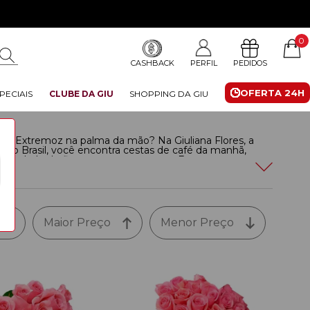
0
CASHBACK
PERFIL
PEDIDOS
OFERTA 24H
PECIAIS
CLUBE DA GIU
SHOPPING DA GIU
ra de Extremoz na palma da mão? Na Giuliana Flores, a
ta do Brasil, você encontra cestas de café da manhã,
 variedade de flores com entrega em Extremoz sem
 não é mesmo?
Leia mais
Maior Preço
Menor Preço