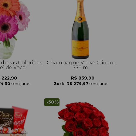
érberas Coloridas
Champagne Veuve Cliquot
i de Você
750 ml
 222,90
R$ 839,90
74,30
sem juros
3x
de
R$ 279,97
sem juros
-50%