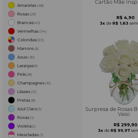
Cartão Mãe Insp
Amarelas
(48)
Rosas
(29)
R$ 4,90
Brancas
3x
de
R$ 1,63
sem 
(43)
Vermelhas
(114)
Coloridas
(123)
Marrons
(6)
Azuis
(30)
Laranjas
(9)
Pink
(28)
Champagnes
(10)
Lilases
(12)
Pretas
(8)
Surpresa de Rosas B
Azul Claro
(5)
Vaso
Roxas
(1)
R$ 299,90
Violeta
(2)
3x
de
R$ 99,97
sem
Mescladas
(1)