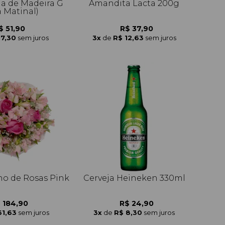
ha de Madeira G
Amandita Lacta 200g
a Matinal)
$ 51,90
R$ 37,90
17,30
sem juros
3x
de
R$ 12,63
sem juros
o de Rosas Pink
Cerveja Heineken 330ml
 184,90
R$ 24,90
61,63
sem juros
3x
de
R$ 8,30
sem juros