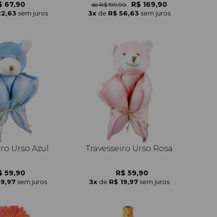
$ 67,90
R$ 169,90
de R$ 199,90
22,63
sem juros
3x
de
R$ 56,63
sem juros
iro Urso Azul
Travesseiro Urso Rosa
$ 59,90
R$ 59,90
19,97
sem juros
3x
de
R$ 19,97
sem juros