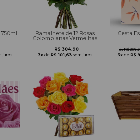
 750ml
Ramalhete de 12 Rosas
Cesta Es
Colombianas Vermelhas
R$ 304,90
de R$ 398,
 juros
3x
de
R$ 101,63
sem juros
3x
de
R$ 