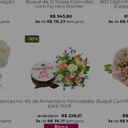
iração
Buquê de 12 Rosas Coloridas
ARJ Cestin
com Ferrero Rocher
(Cest
R$ 345,80
R
juros
3x
de
R$ 115,27
sem juros
3x
de
R$ 
-10%
rancas no
Kit de Aniversário Felicidades
Buquê Carinh
para Você
R$ 228,51
R$
de R$ 253,90
 juros
3x
de
R$ 76,17
sem juros
3x
de
R$ 