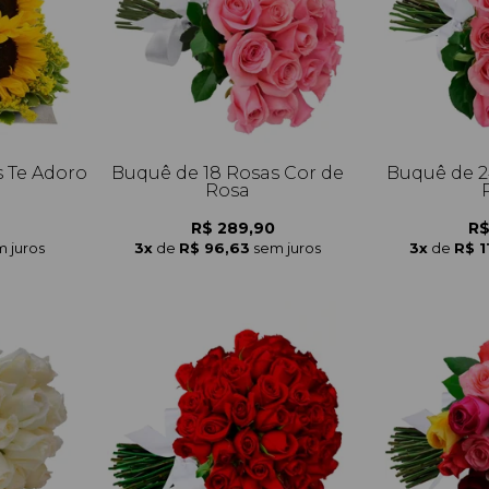
s Te Adoro
Buquê de 18 Rosas Cor de
Buquê de 2
Rosa
R$ 289,90
R$
 juros
3x
de
R$ 96,63
sem juros
3x
de
R$ 1