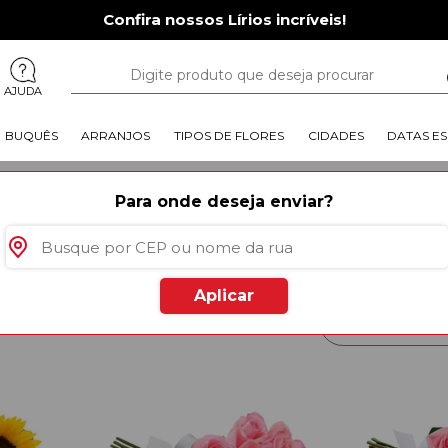
Confira nossos Lírios incríveis!
AJUDA
BUQUÊS
ARRANJOS
TIPOS DE FLORES
CIDADES
DATAS ES
Do Norte
|
Floricultura Extremoz
Para onde deseja enviar?
Que tal ter a melhor floricultu
floricultura online mais comple
arranjos, buquês e uma grande
precisar sair de casa. Incrível,
Aplicar
rodutos
especiais para você
Mais Vendido