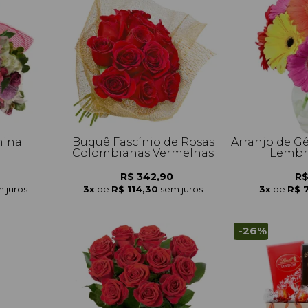
nina
Buquê Fascínio de Rosas
Arranjo de G
Colombianas Vermelhas
Lembre
R$ 342,90
R$
 juros
3x
de
R$ 114,30
sem juros
3x
de
R$ 
-26%