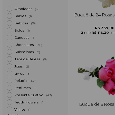
Almofadas
(6)
Buquê de 24 Rosas
Balões
(1)
Bebidas
(18)
R$ 339,90
Bolos
(1)
3x
de
R$ 113,30
sem
Canecas
(6)
Chocolates
(48)
Guloseimas
(9)
Itens de Beleza
(8)
Joias
(2)
Livros
(8)
Pelúcias
(36)
Perfumes
(1)
Presente Criativo
(43)
Teddy Flowers
(1)
Buquê de 6 Rosa
Vinhos
(1)