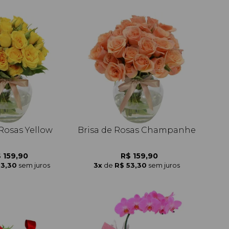
 Rosas Yellow
Brisa de Rosas Champanhe
 159,90
R$ 159,90
53,30
sem juros
3x
de
R$ 53,30
sem juros