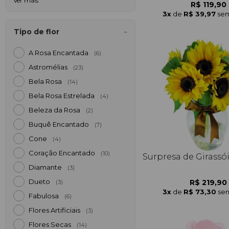
Ver mais
R$ 119,90
3x
de
R$ 39,97
sem
Tipo de flor
A Rosa Encantada
(6)
Astromélias
(23)
Bela Rosa
(14)
Bela Rosa Estrelada
(4)
Beleza da Rosa
(2)
Buquê Encantado
(7)
Cone
(4)
Coração Encantado
(10)
Surpresa de Girassó
Diamante
(3)
Dueto
R$ 219,90
(3)
3x
de
R$ 73,30
sem
Fabulosa
(6)
Flores Artificiais
(3)
Flores Secas
(14)