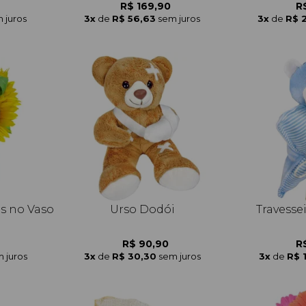
R$ 169,90
R
 juros
3x
de
R$ 56,63
sem juros
3x
de
R$ 
is no Vaso
Urso Dodói
Travesse
R$ 90,90
R
 juros
3x
de
R$ 30,30
sem juros
3x
de
R$ 