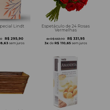
pecial Lindt
Espetáculo de 24 Rosas
Vermelhas
R$ 295,90
R$ 331,95
90
de R$ 663,90
98,63
sem juros
3x
de
R$ 110,65
sem juros