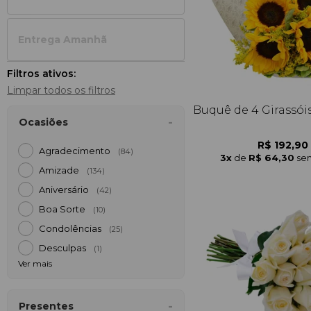
Entrega Amanh
Filtros ativos:
Limpar todos os filtros
Buquê de 4 Girassói
Ocasiões
R$ 192,90
Agradecimento
(84)
3x
de
R$ 64,30
sem
Amizade
(134)
Aniversário
(42)
Boa Sorte
(10)
Condolências
(25)
Desculpas
(1)
Ver mais
Presentes