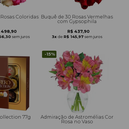
 Rosas Coloridas
Buquê de 30 Rosas Vermelhas
com Gypsophila
 498,90
R$ 437,90
66,30
sem juros
3x
de
R$ 145,97
sem juros
-15%
ollection 77g
Admiração de Astromélias Cor
Rosa no Vaso