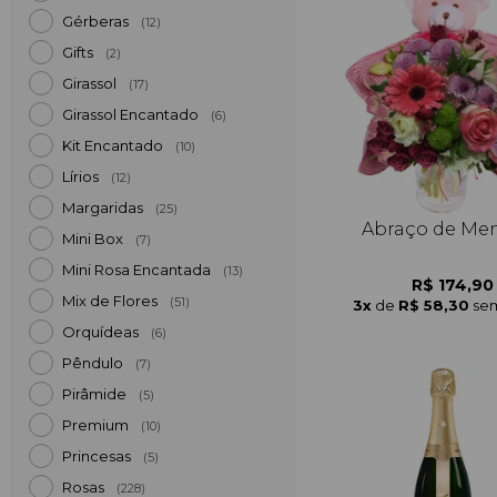
Gérberas
(12)
Gifts
(2)
Girassol
(17)
Girassol Encantado
(6)
Kit Encantado
(10)
Lírios
(12)
Margaridas
(25)
Abraço de Me
Mini Box
(7)
Mini Rosa Encantada
(13)
R$ 174,90
Mix de Flores
(51)
3x
de
R$ 58,30
sem
Orquídeas
(6)
Pêndulo
(7)
Pirâmide
(5)
Premium
(10)
Princesas
(5)
Rosas
(228)